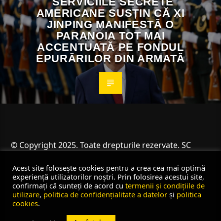
SERVICIILE SECRETE
AMERICANE SUSȚIN CĂ XI
JINPING MANIFESTĂ O
PARANOIA TOT MAI
ACCENTUATĂ PE FONDUL
EPURĂRILOR DIN ARMATĂ
© Copyright 2025. Toate drepturile rezervate. SC
Angus Resources SRL
Acest site folosește cookies pentru a crea cea mai optimă
experiență utilizatorilor noștri. Prin folosirea acestui site,
confirmați că sunteți de acord cu
termenii și condițiile de
utilizare
,
politica de confidențialitate a datelor
și
politica
cookies
.