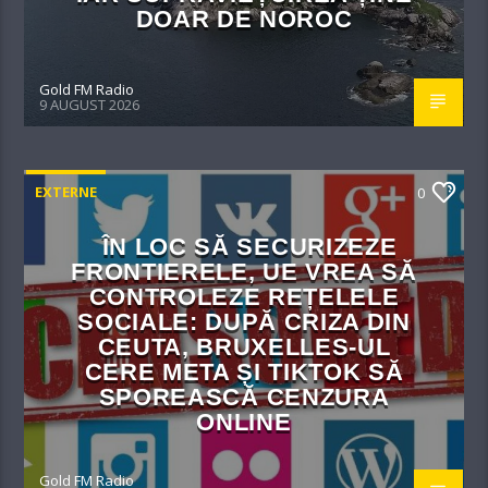
DOAR DE NOROC
Gold FM Radio
9 AUGUST 2026
EXTERNE
0
ÎN LOC SĂ SECURIZEZE
FRONTIERELE, UE VREA SĂ
CONTROLEZE REȚELELE
SOCIALE: DUPĂ CRIZA DIN
CEUTA, BRUXELLES-UL
CERE META ȘI TIKTOK SĂ
SPOREASCĂ CENZURA
ONLINE
Gold FM Radio