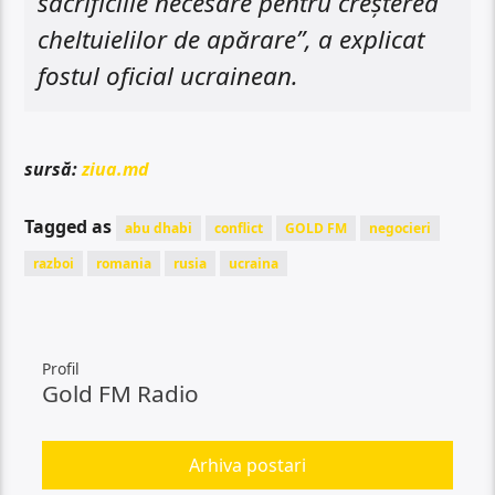
sacrificiile necesare pentru creșterea
cheltuielilor de apărare”, a explicat
fostul oficial ucrainean.
sursă:
ziua.md
Tagged as
abu dhabi
conflict
GOLD FM
negocieri
razboi
romania
rusia
ucraina
Profil
Gold FM Radio
Arhiva postari