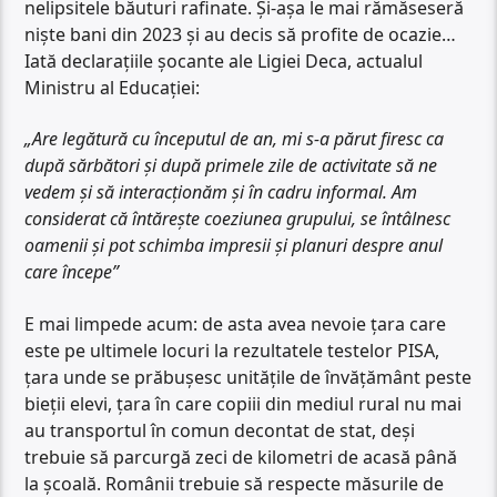
nelipsitele băuturi rafinate. Și-așa le mai rămăseseră
niște bani din 2023 și au decis să profite de ocazie…
Iată declarațiile șocante ale Ligiei Deca, actualul
Ministru al Educației:
„Are legătură cu începutul de an, mi s-a părut firesc ca
după sărbători și după primele zile de activitate să ne
vedem și să interacționăm și în cadru informal. Am
considerat că întărește coeziunea grupului, se întâlnesc
oamenii și pot schimba impresii și planuri despre anul
care începe”
E mai limpede acum: de asta avea nevoie țara care
este pe ultimele locuri la rezultatele testelor PISA,
țara unde se prăbușesc unitățile de învățământ peste
bieții elevi, țara în care copiii din mediul rural nu mai
au transportul în comun decontat de stat, deși
trebuie să parcurgă zeci de kilometri de acasă până
la școală. Românii trebuie să respecte măsurile de