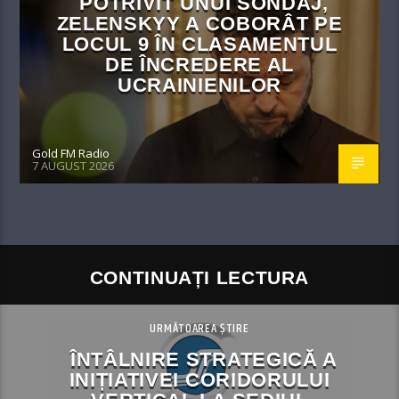
POTRIVIT UNUI SONDAJ,
ZELENSKYY A COBORÂT PE
LOCUL 9 ÎN CLASAMENTUL
DE ÎNCREDERE AL
UCRAINIENILOR
Gold FM Radio
7 AUGUST 2026
CONTINUAȚI LECTURA
URMĂTOAREA ȘTIRE
ÎNTÂLNIRE STRATEGICĂ A
INIȚIATIVEI CORIDORULUI