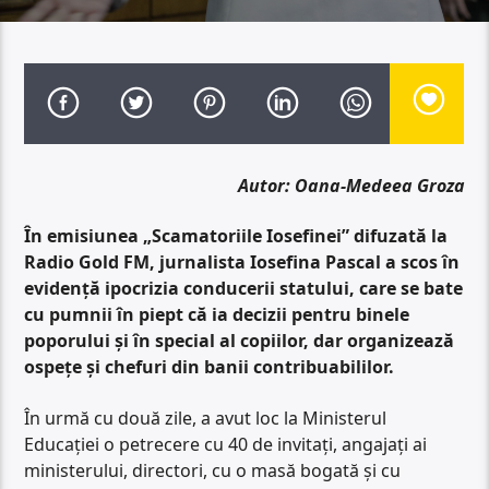
Autor: Oana-Medeea Groza
În emisiunea „Scamatoriile Iosefinei” difuzată la
Radio Gold FM, jurnalista Iosefina Pascal a scos în
evidență ipocrizia conducerii statului, care se bate
cu pumnii în piept că ia decizii pentru binele
poporului și în special al copiilor, dar organizează
ospețe și chefuri din banii contribuabililor.
În urmă cu două zile, a avut loc la Ministerul
Educației o petrecere cu 40 de invitați, angajați ai
ministerului, directori, cu o masă bogată și cu