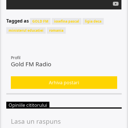
Tagged as
GOLD FM
iosefina pascal
ligia deca
ministerul educatiei
romania
Profil
Gold FM Radio
Arhiva postari
Opiniile cititorului
Lasa un raspuns