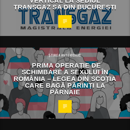
VERTICAL LA SEDIUL
TRANSGAZ SA DIN BUCUREȘTI
ȘTIREA ANTERIOARE
PRIMA OPERAȚIE DE
SCHIMBARE A SEXULUI ÎN
ROMÂNIA – LEGEA DIN SCOȚIA
CARE BAGĂ PĂRINȚI LA
PÂRNAIE