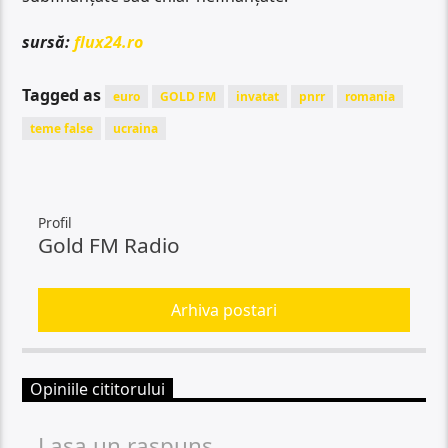
sursă:
flux24.ro
Tagged as
euro
GOLD FM
invatat
pnrr
romania
teme false
ucraina
Profil
Gold FM Radio
Arhiva postari
Opiniile cititorului
Lasa un raspuns