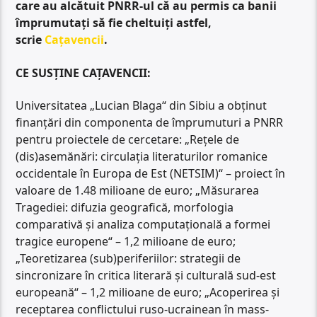
care au alcătuit PNRR-ul că au permis ca banii
împrumutați să fie cheltuiți astfel,
scrie
Cațavencii
.
CE SUSȚINE CAȚAVENCII:
Universitatea „Lucian Blaga“ din Sibiu a obținut
finanțări din componenta de împrumuturi a PNRR
pentru proiectele de cercetare: „Rețele de
(dis)asemănări: circulația literaturilor romanice
occidentale în Europa de Est (NETSIM)“ – proiect în
valoare de 1.48 milioane de euro; „Măsurarea
Tragediei: difuzia geografică, morfologia
comparativă și analiza computațională a formei
tragice europene“ – 1,2 milioane de euro;
„Teoretizarea (sub)periferiilor: strategii de
sincronizare în critica literară și culturală sud-est
europeană“ – 1,2 milioane de euro; „Acoperirea și
receptarea conflictului ruso-ucrainean în mass-