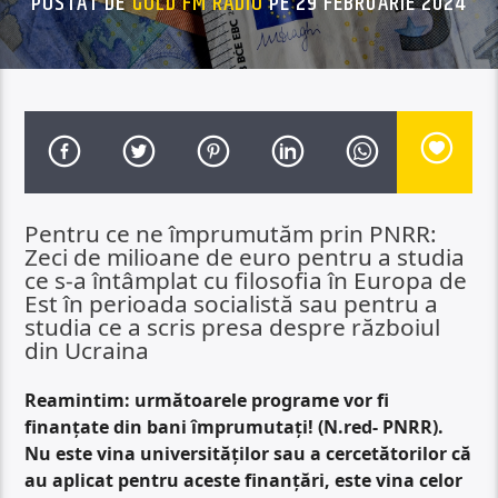
POSTAT DE
GOLD FM RADIO
PE 29 FEBRUARIE 2024
Pentru ce ne împrumutăm prin PNRR:
Zeci de milioane de euro pentru a studia
ce s-a întâmplat cu filosofia în Europa de
Est în perioada socialistă sau pentru a
studia ce a scris presa despre războiul
din Ucraina
Reamintim: următoarele programe vor fi
finanțate din bani împrumutați! (N.red- PNRR).
Nu este vina universităților sau a cercetătorilor că
au aplicat pentru aceste finanțări, este vina celor