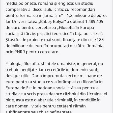
media poloneză, română și engleză: un studiu
comparativ al discursului critic cu recomandări
pentru formarea în jurnalism“ – 1,2 milioane de euro.
Iar Universitatea „Babeș-Bolyai“ a obținut 1.489.405
de euro pentru cercetarea „Filosofia în Europa
socialistă târzie: practici teoretice în fața policrizei“.
Și astfel de proiecte mai sunt, finanțate din cele 183
de milioane de euro împrumutați de către România
prin PNRR pentru cercetare.
Filologia, filosofia, științele umaniste, în general, nu
trebuie neglijate, iar cercetările în domeniu sunt,
desigur utile. Dar a împrumuta zeci de milioane de
euro pentru a studia ce s-a întâmplat cu filosofia în
Europa de Est în perioada socialistă sau pentru a
studia ce a scris presa despre războiul din Ucraina, ei
bine, asta este o aberație criminală, în condițiile în
care domenii vitale pentru cetățeni rămân
subfinanțate sau chiar nefinanțate.