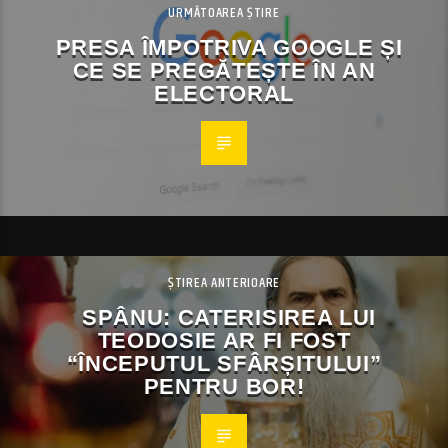
URMĂTOAREA ȘTIRE
PRESA ÎMPOTRIVA GOOGLE ȘI
CE SE PREGĂTEȘTE ÎN AN
ELECTORAL
ȘTIREA ANTERIOARE
SPÂNU: CATERISIREA LUI
TEODOSIE AR FI FOST
“ÎNCEPUTUL SFÂRȘITULUI”
PENTRU BOR!