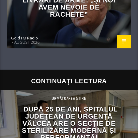
LIVRĂRI DE ARME: „ȘI NOI
AVEM NEVOIE DE
RACHETE”
Gold FM Radio
7 AUGUST 2026
CONTINUAȚI LECTURA
URMĂTOAREA ȘTIRE
DUPĂ 25 DE ANI, SPITALUL
JUDEȚEAN DE URGENȚĂ
VÂLCEA ARE O SECȚIE DE
STERILIZARE MODERNĂ ȘI
PERFORMANTĂ!