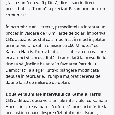
„Nicio sumă nu va fi plătită, direct sau indirect,
președintelui Trump”, a precizat Paramount într-un
comunicat.
În octombrie anul trecut, președintele a intentat un
proces în valoare de 10 miliarde de dolari împotriva
CBS, acuzând postul că a modificat în mod înșelător
un interviu difuzat în emisiunea „60 Minutes” cu
Kamala Harris. Potrivit lui, acest interviu cu cea care
era atunci vicepreședintă și candidată la președinție
tindea să „încline balanța în favoarea Partidului
Democrat” la alegeri. Într-o plângere modificată
depusă în februarie, Trump a majorat cererea de
daune la 20 de miliarde de dolari.
Două versiuni ale interviului cu Kamala Harris
CBS a difuzat două versiuni ale interviului cu Kamala
Harris, în care ea pare să ofere răspunsuri diferite la
aceeași întrebare despre războiul dintre Israel și