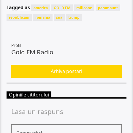
Tagged as
america
GOLD FM
milioane
paramount
republicani
romania
sua
trump
Profil
Gold FM Radio
Arhiva postari
Opiniile cititorului
Lasa un raspuns