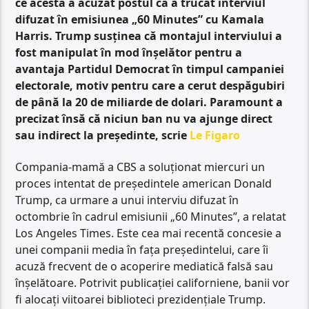
ce acesta a acuzat postul că a trucat interviul
difuzat în emisiunea „60 Minutes” cu Kamala
Harris. Trump susținea că montajul interviului a
fost manipulat în mod înșelător pentru a
avantaja Partidul Democrat în timpul campaniei
electorale, motiv pentru care a cerut despăgubiri
de până la 20 de miliarde de dolari. Paramount a
precizat însă că niciun ban nu va ajunge direct
sau indirect la președinte, scrie
Le Figaro
Compania-mamă a CBS a soluționat miercuri un
proces intentat de președintele american Donald
Trump, ca urmare a unui interviu difuzat în
octombrie în cadrul emisiunii „60 Minutes”, a relatat
Los Angeles Times. Este cea mai recentă concesie a
unei companii media în fața președintelui, care îi
acuză frecvent de o acoperire mediatică falsă sau
înșelătoare. Potrivit publicației californiene, banii vor
fi alocați viitoarei biblioteci prezidențiale Trump.