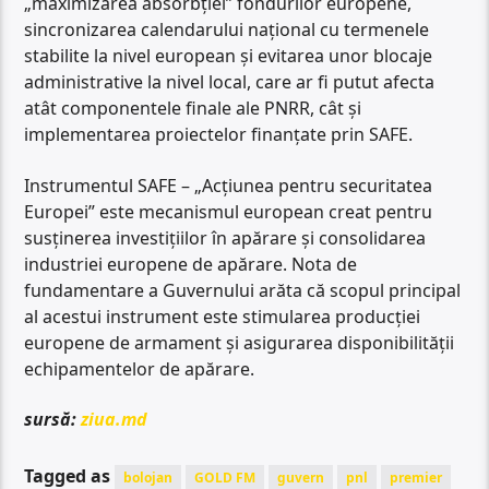
„maximizarea absorbției” fondurilor europene,
sincronizarea calendarului național cu termenele
stabilite la nivel european și evitarea unor blocaje
administrative la nivel local, care ar fi putut afecta
atât componentele finale ale PNRR, cât și
implementarea proiectelor finanțate prin SAFE.
Instrumentul SAFE – „Acțiunea pentru securitatea
Europei” este mecanismul european creat pentru
susținerea investițiilor în apărare și consolidarea
industriei europene de apărare. Nota de
fundamentare a Guvernului arăta că scopul principal
al acestui instrument este stimularea producției
europene de armament și asigurarea disponibilității
echipamentelor de apărare.
sursă:
ziua.md
Tagged as
bolojan
GOLD FM
guvern
pnl
premier