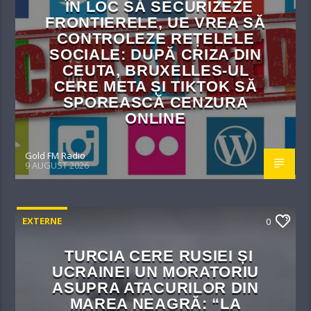
ÎN LOC SĂ SECURIZEZE
FRONTIERELE, UE VREA SĂ
CONTROLEZE REȚELELE
SOCIALE: DUPĂ CRIZA DIN
CEUTA, BRUXELLES-UL
CERE META ȘI TIKTOK SĂ
SPOREASCĂ CENZURA
ONLINE
Gold FM Radio
9 AUGUST 2026
EXTERNE
0
TURCIA CERE RUSIEI ȘI
UCRAINEI UN MORATORIU
ASUPRA ATACURILOR DIN
MAREA NEAGRĂ: “LA