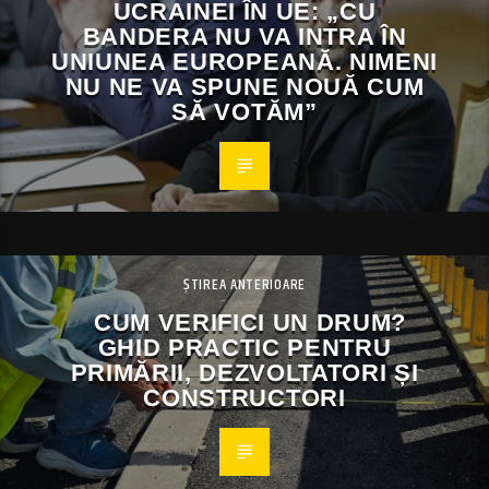
UCRAINEI ÎN UE: „CU
BANDERA NU VA INTRA ÎN
UNIUNEA EUROPEANĂ. NIMENI
NU NE VA SPUNE NOUĂ CUM
SĂ VOTĂM”
ȘTIREA ANTERIOARE
CUM VERIFICI UN DRUM?
GHID PRACTIC PENTRU
PRIMĂRII, DEZVOLTATORI ȘI
CONSTRUCTORI