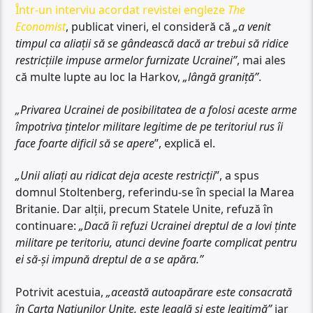
Într-un interviu acordat revistei engleze
The
Economist
, publicat vineri, el consideră că
„a venit
timpul ca aliații să se gândească dacă ar trebui să ridice
restricțiile impuse armelor furnizate Ucrainei”
, mai ales
că multe lupte au loc la Harkov,
„lângă graniță”
.
„Privarea Ucrainei de posibilitatea de a folosi aceste arme
împotriva țintelor militare legitime de pe teritoriul rus îi
face foarte dificil să se apere
”, explică el.
„Unii aliați au ridicat deja aceste restricții
”, a spus
domnul Stoltenberg, referindu-se în special la Marea
Britanie. Dar alții, precum Statele Unite, refuză în
continuare:
„Dacă îi refuzi Ucrainei dreptul de a lovi ținte
militare pe teritoriu, atunci devine foarte complicat pentru
ei să-și impună dreptul de a se apăra.”
Potrivit acestuia,
„această autoapărare este consacrată
în Carta Națiunilor Unite, este legală și este legitimă”
iar