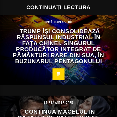
CONTINUAȚI LECTURA
URMĂTOAREA ȘTIRE
TRUMP ÎȘI CONSOLIDEAZĂ
RĂSPUNSUL INDUSTRIAL ÎN
FAȚA CHINEI. SINGURUL
PRODUCĂTOR INTEGRAT DE
PĂMÂNTURI RARE DIN SUA, ÎN
BUZUNARUL PENTAGONULUI
ȘTIREA ANTERIOARE
CONTINUĂ MĂCELUL ÎN