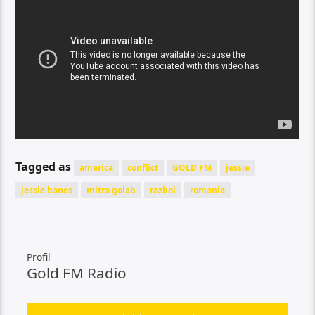
Tagged as
america
conflict
GOLD FM
jessie
jessie banes
mitra golab
razboi
romania
Profil
Gold FM Radio