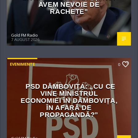
AVEM NEVOIE DE
RACHETE”
Gold FM Radio
7 AUGUST 2026
EVENIMENTE
0
PSD DÂMBOVIȚA: „CU CE
VINE MINISTRUL
ECONOMIEI ÎN DÂMBOVIȚA,
ÎN AFARĂ DE
PROPAGANDĂ?”