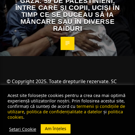
GAZA: 59 DE PALESTINIENI,
ÎNTRE CARE ȘI COPII, UCIȘI ÎN
TIMP CE SE DUCEAU SĂ IA
MÂNCARE SAU ÎN DIVERSE
RAIDURI
© Copyright 2025. Toate drepturile rezervate. SC
Angus Resources SRL
Acest site folosește cookies pentru a crea cea mai optimă
experiență utilizatorilor noștri. Prin folosirea acestui site,
confirmați că sunteți de acord cu
termenii și condițiile de
utilizare
,
politica de confidențialitate a datelor
și
politica
cookies
.
Am înțeles
Setari Cookie