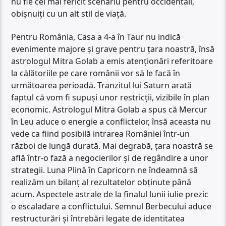
nu fie cel mai fericit scenariu pentru occidentali,
obișnuiți cu un alt stil de viață.
Pentru România, Casa a 4-a în Taur nu indică
evenimente majore și grave pentru țara noastră, însă
astrologul Mitra Golab a emis atenționări referitoare
la călătoriile pe care românii vor să le facă în
următoarea perioadă. Tranzitul lui Saturn arată
faptul că vom fi supuși unor restricții, vizibile în plan
economic. Astrologul Mitra Golab a spus că Mercur
în Leu aduce o energie a conflictelor, însă aceasta nu
vede ca fiind posibilă intrarea României într-un
război de lungă durată. Mai degrabă, țara noastră se
află într-o fază a negocierilor și de regândire a unor
strategii. Luna Plină în Capricorn ne îndeamnă să
realizăm un bilanț al rezultatelor obținute până
acum. Aspectele astrale de la finalul lunii iulie prezic
o escaladare a conflictului. Semnul Berbecului aduce
restructurări și întrebări legate de identitatea