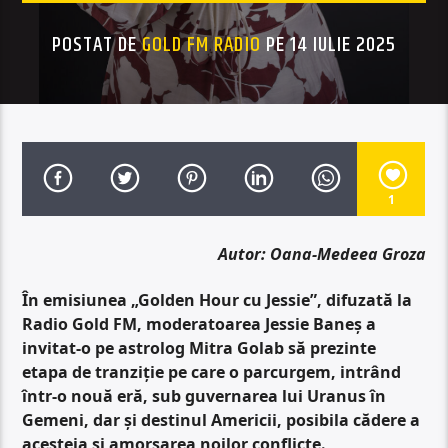
POSTAT DE
GOLD FM RADIO
PE 14 IULIE 2025
1
Autor: Oana-Medeea Groza
În emisiunea „Golden Hour cu Jessie”, difuzată la
Radio Gold FM, moderatoarea Jessie Baneș a
invitat-o pe astrolog Mitra Golab să prezinte
etapa de tranziție pe care o parcurgem, intrând
într-o nouă eră, sub guvernarea lui Uranus în
Gemeni, dar și destinul Americii, posibila cădere a
acesteia și amorsarea noilor conflicte.