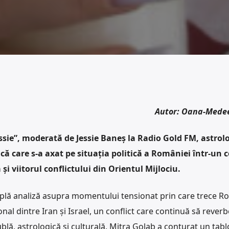
Autor: Oana-Mede
sie”, moderată de Jessie Baneș la Radio Gold FM, astrol
ică care s-a axat pe situația politică a României într-un 
și viitorul conflictului din Orientul Mijlociu.
mplă analiză asupra momentului tensionat prin care trece R
onal dintre Iran și Israel, un conflict care continuă să rever
blă, astrologică și culturală, Mitra Golab a conturat un tab