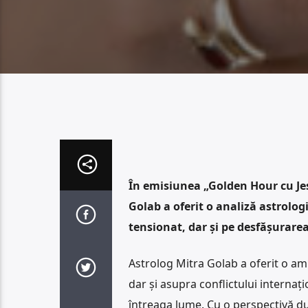
În emisiunea „Golden Hour cu Jes
Golab a oferit o analiză astrolog
tensionat, dar și pe desfășurarea 
Astrolog Mitra Golab a oferit o a
dar și asupra conflictului internați
întreaga lume. Cu o perspectivă du