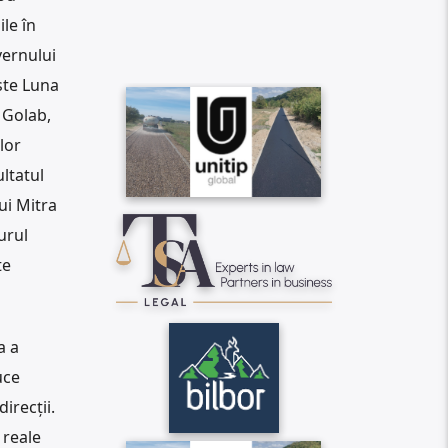
le în
vernului
ste Luna
 Golab,
lor
ultatul
ui Mitra
urul
te
a a
uce
irecții.
 reale