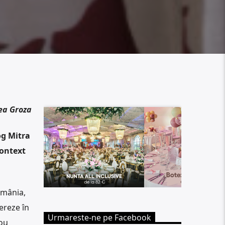
ea Groza
og Mitra
context
omânia,
bereze în
Urmareste-ne pe Facebook
lou