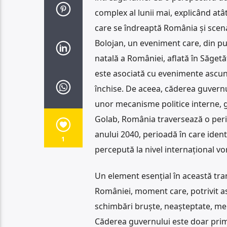
complex al lunii mai, explicând atât
care se îndreaptă România și scena
Bolojan, un eveniment care, din pun
natală a României, aflată în Săgetăt
este asociată cu evenimente ascunse,
închise. De aceea, căderea guvernulu
unor mecanisme politice interne, gr
Golab, România traversează o peri
anului 2040, perioadă în care identi
1
percepută la nivel internațional vo
Un element esențial în această tra
României, moment care, potrivit as
schimbări bruște, neașteptate, meni
Căderea guvernului este doar prima 