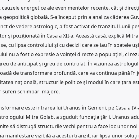
 cauzele energetice ale evenimentelor recente, cât și direcții
 geopolitică globală. S-a început prin a analiza căderea Gu
ct de vedere astrologic, a fost activat de tranzitul Lunii pe
or și poziționată în Casa a XII‑a. Această casă, explică Mitra
 cu lipsa controlului și cu decizii care se iau în spatele uși
i nu a fost o expresie a voinței directe a populației, ci rez
eu de anticipat și greu de controlat. În viziunea astrologul
oadă de transformare profundă, care va continua până în j
tatea națională, structurile politice și modul în care țara es
r suferi schimbări majore.
nsformare este intrarea lui Uranus în Gemeni, pe Casa a IV‑
trologului Mitra Golab, a zguduit fundația țării. Uranus ad
te să distrugă structurile vechi pentru a face loc unor noi d
manifestare vizibilă a acestui tranzit, iar lipsa unor soluții