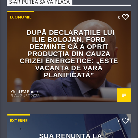
S-AR PUTEA SĂ VĂ PLACĂ
ECONOMIE
0
DUPĂ DECLARAȚIILE LUI
ILIE BOLOJAN, FORD
DEZMINTE CĂ A OPRIT
PRODUCȚIA DIN CAUZA
CRIZEI ENERGETICE: „ESTE
VACANȚA DE VARĂ
PLANIFICATĂ”
Gold FM Radio
5 AUGUST 2026
EXTERNE
0
SUA RENUNȚĂ LA