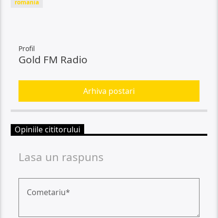
romania
Profil
Gold FM Radio
Arhiva postari
Opiniile cititorului
Lasa un raspuns