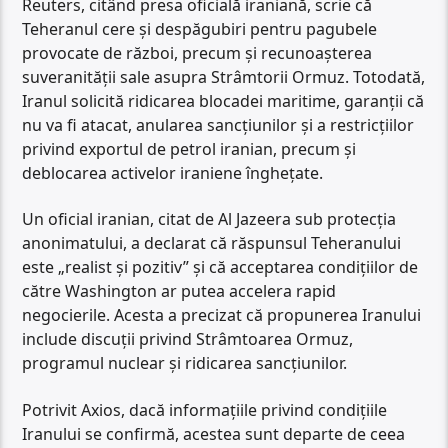
Reuters, citând presa oficială iraniană, scrie că
Teheranul cere și despăgubiri pentru pagubele
provocate de război, precum și recunoașterea
suveranității sale asupra Strâmtorii Ormuz. Totodată,
Iranul solicită ridicarea blocadei maritime, garanții că
nu va fi atacat, anularea sancțiunilor și a restricțiilor
privind exportul de petrol iranian, precum și
deblocarea activelor iraniene înghețate.
Un oficial iranian, citat de Al Jazeera sub protecția
anonimatului, a declarat că răspunsul Teheranului
este „realist și pozitiv” și că acceptarea condițiilor de
către Washington ar putea accelera rapid
negocierile. Acesta a precizat că propunerea Iranului
include discuții privind Strâmtoarea Ormuz,
programul nuclear și ridicarea sancțiunilor.
Potrivit Axios, dacă informațiile privind condițiile
Iranului se confirmă, acestea sunt departe de ceea