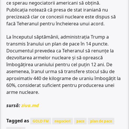
ce sperau negociatorii americani să obțină.
Publicația notează că presa de stat iraniană nu
precizează clar ce concesii nucleare este dispus să
facă Teheranul pentru încheierea unui acord.
La începutul săptămânii, administrația Trump a
transmis Iranului un plan de pace în 14 puncte.
Documentul prevedea ca Teheranul să renunțe la
dezvoltarea armelor nucleare și să oprească
îmbogățirea uraniului pentru cel puțin 12 ani. De
asemenea, Iranul urma să transfere stocul său de
aproximativ 440 de kilograme de uraniu îmbogățit la
60%, considerat suficient pentru producerea unei
arme nucleare.
sursă:
ziua.md
Tagged as
GOLD FM
negocieri
pace
plan de pace