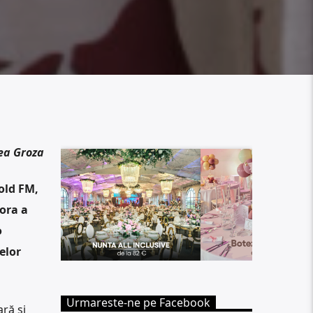
ea Groza
old FM,
ora a
o
elor
Urmareste-ne pe Facebook
ră și