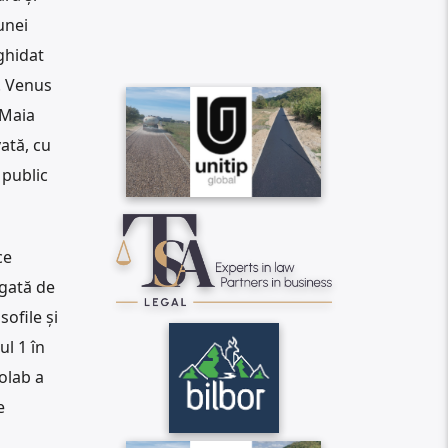
unei
 ghidat
. Venus
 Maia
ată, cu
 public
ce
egată de
ofile și
l 1 în
Golab a
e