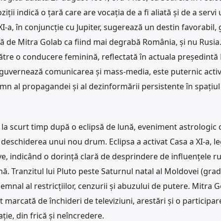
ții indică o țară care are vocația de a fi aliată și de a servi 
I-a, în conjuncție cu Jupiter, sugerează un destin favorabil,
tă de Mitra Golab ca fiind mai degrabă România, și nu Rusia
către o conducere feminină, reflectată în actuala președintă
e guvernează comunicarea și mass-media, este puternic activ
mn al propagandei și al dezinformării persistente în spațiul
 la scurt timp după o eclipsă de lună, eveniment astrologic 
 deschiderea unui nou drum. Eclipsa a activat Casa a XI-a, l
e, indicând o dorință clară de desprindere de influențele rus
 Tranzitul lui Pluto peste Saturnul natal al Moldovei (gradu
emnal al restricțiilor, cenzurii și abuzului de putere. Mitra 
 marcată de închideri de televiziuni, arestări și o participar
ie, din frică și neîncredere.