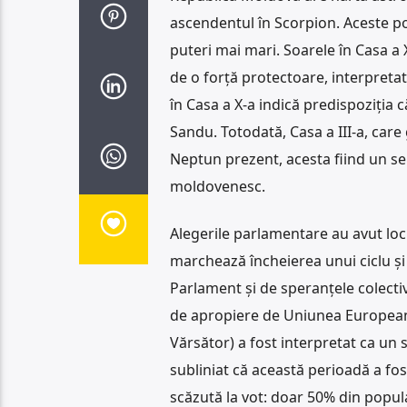
ascendentul în Scorpion. Aceste pozi
puteri mai mari. Soarele în Casa a X
de o forță protectoare, interpreta
în Casa a X-a indică predispoziția 
Sandu. Totodată, Casa a III-a, car
Neptun prezent, acesta fiind un se
moldovenesc.
Alegerile parlamentare au avut loc
marchează încheierea unui ciclu și
Parlament și de speranțele colectiv
de apropiere de Uniunea Europeană.
Vărsător) a fost interpretat ca un s
subliniat că această perioadă a fost
scăzută la vot: doar 50% din populaț