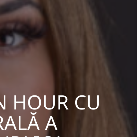
N HOUR CU
RALĂ A