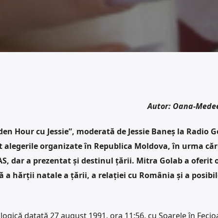
Autor: Oana-Mede
lden Hour cu Jessie”, moderată de Jessie Baneș la Radio G
t alegerile organizate în Republica Moldova, în urma căr
, dar a prezentat și destinul țării. Mitra Golab a oferit 
 a hărții natale a țării, a relației cu România și a posibil
ogică datată 27 august 1991, ora 11:56, cu Soarele în Fecioa