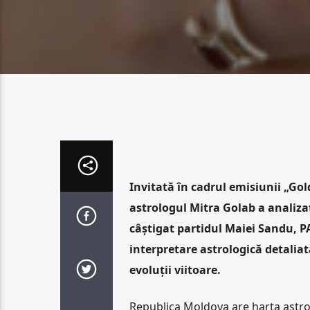
Invitată în cadrul emisiunii „Go
astrologul Mitra Golab a analiza
câștigat partidul Maiei Sandu, PAS
interpretare astrologică detaliată
evoluții viitoare.
Republica Moldova are harta astrol