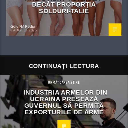
DECÂT PROPORȚIA
ȘOLDURI-TALIE
Gold FM Radio
8 AUGUST 2026
CONTINUAȚI LECTURA
URMĂTOAREA ȘTIRE
INDUSTRIA ARMELOR DIN
UCRAINA PRESEAZĂ
GUVERNUL SĂ PERMITĂ
EXPORTURILE DE ARME