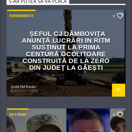
S-AR PUTEA SĂ VĂ PLACĂ
EVENIMENTE
0
ȘEFUL CJ DÂMBOVIȚA
ANUNȚĂ LUCRĂRI IN RITM
SUSȚINUT LA PRIMA
CENTURĂ OCOLITOARE
CONSTRUITĂ DE LA ZERO
DIN JUDEȚ LA GĂEȘTI
Gold FM Radio
8 AUGUST 2026
EXTERNE
0