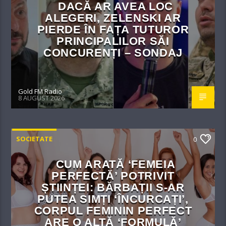
DACĂ AR AVEA LOC
ALEGERI, ZELENSKI AR
PIERDE ÎN FAȚA TUTUROR
PRINCIPALILOR SĂI
CONCURENȚI – SONDAJ
Gold FM Radio
8 AUGUST 2026
SOCIETATE
0
CUM ARATĂ ‘FEMEIA
PERFECTĂ’ POTRIVIT
ȘTIINȚEI: BĂRBAȚII S-AR
PUTEA SIMȚI ‘ÎNCURCAȚI’,
CORPUL FEMININ PERFECT
ARE O ALTĂ ‘FORMULĂ’