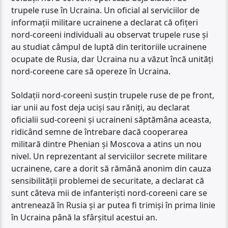
trupele ruse în Ucraina. Un oficial al serviciilor de
informații militare ucrainene a declarat că ofițeri
nord-coreeni individuali au observat trupele ruse și
au studiat câmpul de luptă din teritoriile ucrainene
ocupate de Rusia, dar Ucraina nu a văzut încă unități
nord-coreene care să opereze în Ucraina.
Soldații nord-coreeni susțin trupele ruse de pe front,
iar unii au fost deja uciși sau răniți, au declarat
oficialii sud-coreeni și ucraineni săptămâna aceasta,
ridicând semne de întrebare dacă cooperarea
militară dintre Phenian și Moscova a atins un nou
nivel. Un reprezentant al serviciilor secrete militare
ucrainene, care a dorit să rămână anonim din cauza
sensibilității problemei de securitate, a declarat că
sunt câteva mii de infanteriști nord-coreeni care se
antrenează în Rusia și ar putea fi trimiși în prima linie
în Ucraina până la sfârșitul acestui an.