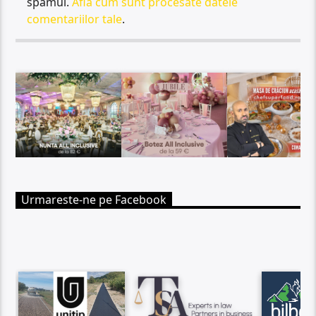
spamul.
Află cum sunt procesate datele
comentariilor tale
.
Urmareste-ne pe Facebook