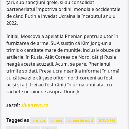
țări, sub sancțiuni grele, și-au consolidat
parteneriatul împotriva ordinii mondiale occidentale
de când Putin a invadat Ucraina la începutul anului
2022.
Inițial, Moscova a apelat la Phenian pentru ajutor în
furnizarea de arme. SUA susțin că Kim Jong-un a
trimis o cantitate mare de muniție, inclusiv obuze de
artilerie, în Rusia. Atât Coreea de Nord, cât și Rusia
neagă aceste acuzații. Acum, se pare, Phenianul
trimite soldați. Presa ucraineană a informat în urmă
cu câteva zile că șase ofițeri nord-coreeni au fost
uciși și alți trei au fost răniți în urma unui atac cu
rachete ucrainene asupra Donețk.
sursă:
ziuanews.ro
Tagged as
armata
coreea
coreea de nord
GOLD FM