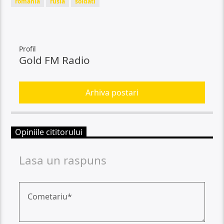
romania
rusia
soldati
Profil
Gold FM Radio
Arhiva postari
Opiniile cititorului
Lasa un raspuns