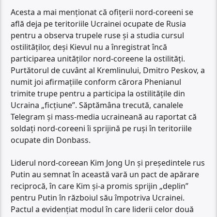
Acesta a mai menționat că ofițerii nord-coreeni se
află deja pe teritoriile Ucrainei ocupate de Rusia
pentru a observa trupele ruse și a studia cursul
ostilităților, deși Kievul nu a înregistrat încă
participarea unităților nord-coreene la ostilități.
Purtătorul de cuvânt al Kremlinului, Dmitro Peskov, a
numit joi afirmațiile conform cărora Phenianul
trimite trupe pentru a participa la ostilitățile din
Ucraina „ficțiune”. Săptămâna trecută, canalele
Telegram și mass-media ucraineană au raportat că
soldați nord-coreeni îi sprijină pe ruși în teritoriile
ocupate din Donbass.
Liderul nord-coreean Kim Jong Un și președintele rus
Putin au semnat în această vară un pact de apărare
reciprocă, în care Kim și-a promis sprijin „deplin”
pentru Putin în războiul său împotriva Ucrainei.
Pactul a evidențiat modul în care liderii celor două