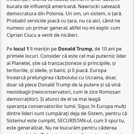
bucata de influență americană. Nawrocki salvează
democratura din Polonia. Un om, un sistem, o țară.
Probabil serviciile joacă cu țara, nu ca aici, când ne
numesc un primar general; altfel nu-mi explic cum
Ciprian Ciucu a venit de nicăieri.
Pe
locul 1
îl mențin pe
Donald Trump
, de 10 ani pe
primele locuri. Consider că este cel mai puternic lider
al Planetei, știe să tranzacționeze și principiile, și
teritoriile, și ideile, și banii, și îi joacă. Europa
încearcă prelungirea războiului cu Ucraina, doar,
doar să plece Donald Trump de la putere și să vină
neoiobagii (neoconservatori, cum le zice Romoșan
democraților). Și atunci de el se mai leagă
speranța conservatorilor lumii. Sigur, în Europa mulți
dintre lideri sunt cumpărați deja de Sistem, pentru că
Sistemul este cumplit, SECURISTAN-ul, cum îi spui tu,
este generalizat. Nu ne bucurăm pentru căderea