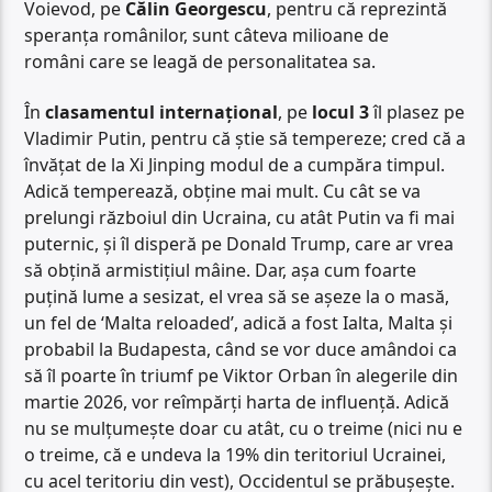
Voievod, pe
Călin Georgescu
, pentru că reprezintă
speranța românilor, sunt câteva milioane de
români care se leagă de personalitatea sa.
În
clasamentul internațional
, pe
locul 3
îl plasez pe
Vladimir Putin, pentru că știe să tempereze; cred că a
învățat de la Xi Jinping modul de a cumpăra timpul.
Adică temperează, obține mai mult. Cu cât se va
prelungi războiul din Ucraina, cu atât Putin va fi mai
puternic, și îl disperă pe Donald Trump, care ar vrea
să obțină armistițiul mâine. Dar, așa cum foarte
puțină lume a sesizat, el vrea să se așeze la o masă,
un fel de ‘Malta reloaded’, adică a fost Ialta, Malta și
probabil la Budapesta, când se vor duce amândoi ca
să îl poarte în triumf pe Viktor Orban în alegerile din
martie 2026, vor reîmpărți harta de influență. Adică
nu se mulțumește doar cu atât, cu o treime (nici nu e
o treime, că e undeva la 19% din teritoriul Ucrainei,
cu acel teritoriu din vest), Occidentul se prăbușește.