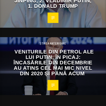
JINPING, 2. VLADIMIR PUTIN,
1. DONALD TRUMP
ȘTIREA ANTERIOARE
VENITURILE DIN PETROL ALE
LUI PUTIN, ÎN PICAJ:
ÎNCASĂRILE DIN DECEMBRIE
AU ATINS CEL MAI MIC NIVEL
DIN 2020 ȘI PÂNĂ ACUM