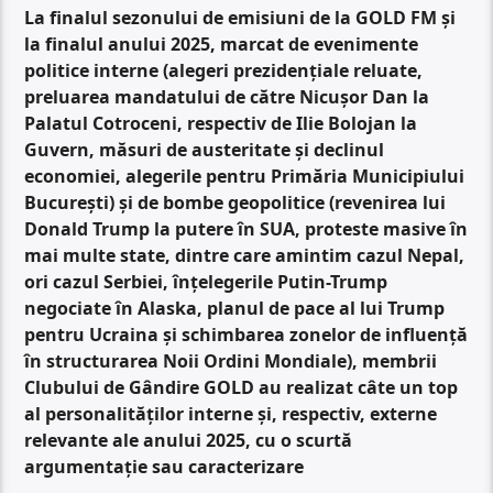
La finalul sezonului de emisiuni de la GOLD FM și
la finalul anului 2025, marcat de evenimente
politice interne (alegeri prezidențiale reluate,
preluarea mandatului de către Nicușor Dan la
Palatul Cotroceni, respectiv de Ilie Bolojan la
Guvern, măsuri de austeritate și declinul
economiei, alegerile pentru Primăria Municipiului
București) și de bombe geopolitice (revenirea lui
Donald Trump la putere în SUA, proteste masive în
mai multe state, dintre care amintim cazul Nepal,
ori cazul Serbiei, înțelegerile Putin-Trump
negociate în Alaska, planul de pace al lui Trump
pentru Ucraina și schimbarea zonelor de influență
în structurarea Noii Ordini Mondiale), membrii
Clubului de Gândire GOLD au realizat câte un top
al personalităților interne și, respectiv, externe
relevante ale anului 2025, cu o scurtă
argumentație sau caracterizare