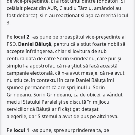
de vice-președinte. El a fost unul dintre fondatori. Și
celălalt plecat din AUR, Claudiu Târziu, amândoi au
fost debarcați și n-au reacționat și așa că merită locul
3.
Pe
locul 2
l-aș pune pe proaspătul vice-președinte al
PSD,
Daniel Băluță
, pentru că a știut foarte nobil să
accepte înfrângerea, chiar și lovitura de sub
centură dată de către Sorin Grindeanu, care pur și
simplu l-a apostrofat, că n-a știut să facă această
campanie electorală, că n-a avut mesaje, că n-a avut
nu știu ce, în contextul în care Daniel Băluță îmi
spunea permanent că are sprijinul lui Sorin
Grindeanu. Sorin Grindeanu, ca de obicei, a vândut
meciul Statului Paralel și se discută în mijlocul
serviciilor că Băluță ar fi câștigat detașat
alegerile, dar Sistemul a avut de pus pe altcineva.
Pe
locul 1
l-aș pune, spre surprinderea ta, pe