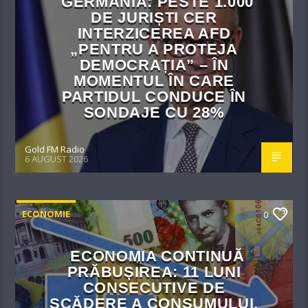
GERMANIA: PESTE 1.000
DE JURIȘTI CER
INTERZICEREA AFD
„PENTRU A PROTEJA
DEMOCRAȚIA” – ÎN
MOMENTUL ÎN CARE
PARTIDUL CONDUCE ÎN
SONDAJE CU 28%
Gold FM Radio
6 AUGUST 2026
ECONOMIE
0
ECONOMIA CONTINUĂ
PRĂBUȘIREA: 11 LUNI
CONSECUTIVE DE
SCĂDERE A CONSUMULUI,