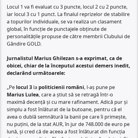
Locul 1 va fi evaluat cu 3 puncte, locul 2 cu 2 puncte,
iar locul 3 cu 1 punct. La finalul reprizelor de stabilire
a topurilor individuale, se va realiza un clasament
global, în funcție de punctajele obținute de
personalitățile propuse de către membrii Clubului de
Gândire GOLD.
Jurnalistul Marius Ghilezan s-a exprimat, ca de
obicei, chiar de la începutul acestui demers inedit,
declarând următoarele:
„Pe
locul 3
la
politicienii români
, l-aș pune pe
Marius Lulea
, care a știut să se retragă într-o
maximă decență și cu mare rafinament. Adică pur și
simplu a fost înlăturat de la butoane, pentru că el
avea o dublă semnătură la banii pe care îi primește,
nu puțini, de la stat AUR, în jur de 748.000 de euro pe
lună, și cred că de aceea a fost înlăturat din funcția