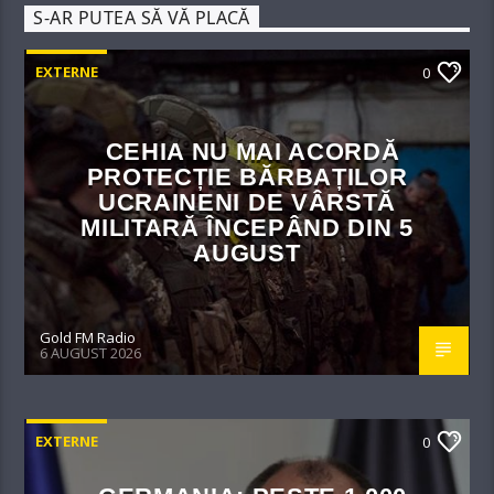
S-AR PUTEA SĂ VĂ PLACĂ
EXTERNE
0
CEHIA NU MAI ACORDĂ
PROTECȚIE BĂRBAȚILOR
UCRAINENI DE VÂRSTĂ
MILITARĂ ÎNCEPÂND DIN 5
AUGUST
Gold FM Radio
6 AUGUST 2026
EXTERNE
0