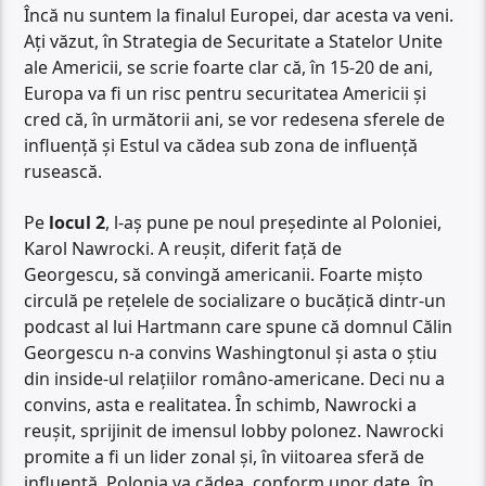
Încă nu suntem la finalul Europei, dar acesta va veni.
Ați văzut, în Strategia de Securitate a Statelor Unite
ale Americii, se scrie foarte clar că, în 15-20 de ani,
Europa va fi un risc pentru securitatea Americii și
cred că, în următorii ani, se vor redesena sferele de
influență și Estul va cădea sub zona de influență
rusească.
Pe
locul 2
, l-aș pune pe noul președinte al Poloniei,
Karol Nawrocki. A reușit, diferit față de
Georgescu, să convingă americanii. Foarte mișto
circulă pe rețelele de socializare o bucățică dintr-un
podcast al lui Hartmann care spune că domnul Călin
Georgescu n-a convins Washingtonul și asta o știu
din inside-ul relațiilor româno-americane. Deci nu a
convins, asta e realitatea. În schimb, Nawrocki a
reușit, sprijinit de imensul lobby polonez. Nawrocki
promite a fi un lider zonal și, în viitoarea sferă de
influență, Polonia va cădea, conform unor date, în