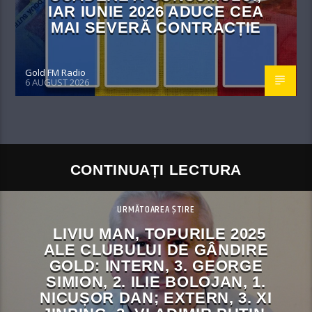
IAR IUNIE 2026 ADUCE CEA
MAI SEVERĂ CONTRACȚIE
Gold FM Radio
6 AUGUST 2026
CONTINUAȚI LECTURA
URMĂTOAREA ȘTIRE
LIVIU MAN, TOPURILE 2025
ALE CLUBULUI DE GÂNDIRE
GOLD: INTERN, 3. GEORGE
SIMION, 2. ILIE BOLOJAN, 1.
NICUȘOR DAN; EXTERN, 3. XI