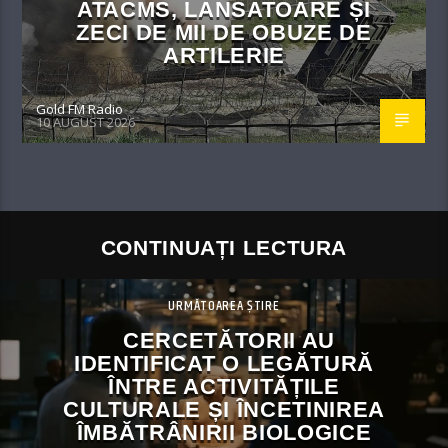
ATACMS, LANSATOARE ȘI
ZECI DE MII DE OBUZE DE
ARTILERIE
Gold FM Radio
10 AUGUST 2026
CONTINUAȚI LECTURA
URMĂTOAREA ȘTIRE
CERCETĂTORII AU
IDENTIFICAT O LEGĂTURĂ
ÎNTRE ACTIVITĂȚILE
CULTURALE ȘI ÎNCETINIREA
ÎMBĂTRÂNIRII BIOLOGICE