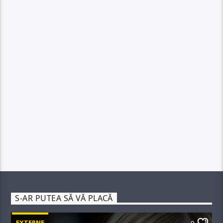
S-AR PUTEA SĂ VĂ PLACĂ
EXTERNE
0