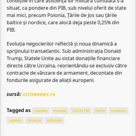
condițiile în care asistența lor militară cumulată s-a
situat, ca pondere din PIB, sub nivelul oferit de state
mai mici, precum Polonia, Țările de Jos sau țările
baltice și nordice, care alocă deja peste 0,25% din
PIB.
Evoluția negocierilor reflectă și noua dinamică a
sprijinului transatlantic. Sub administrația Donald
Trump, Statele Unite au sistat donațiile financiare
directe către Ucraina, reorientându-se exclusiv către
contracte de vânzare de armament, decontate din
fondurile asigurate de aliații europeni.
sursă:
activenews.ro
Tagged as
canada
europa
GOLD FM
italia
romania
spania
ucraina
zelenski