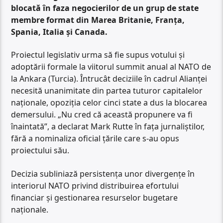
blocată în faza negocierilor de un grup de state
membre format din Marea Britanie, Franța,
Spania, Italia și Canada.
Proiectul legislativ urma să fie supus votului și
adoptării formale la viitorul summit anual al NATO de
la Ankara (Turcia). Întrucât deciziile în cadrul Alianței
necesită unanimitate din partea tuturor capitalelor
naționale, opoziția celor cinci state a dus la blocarea
demersului. „Nu cred că această propunere va fi
înaintată”, a declarat Mark Rutte în fața jurnaliștilor,
fără a nominaliza oficial țările care s-au opus
proiectului său.
Decizia subliniază persistența unor divergențe în
interiorul NATO privind distribuirea efortului
financiar și gestionarea resurselor bugetare
naționale.