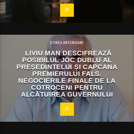
ȘTIREA ANTERIOARE
LIVIU MAN DESCIFREAZĂ
POSIBILUL JOC DUBLU AL
PREȘEDINTELUI ȘI CAPCANA
PREMIERULUI FALS.
NEGOCIERILE FINALE DE LA
COTROCENI PENTRU
ALCĂTUIREA GUVERNULUI