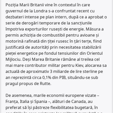
Poziția Marii Britanii vine în contextul în care
guvernul de la Londra s-a confruntat recent cu
dezbateri intense pe plan intern, după ce a aprobat o
serie de derogări temporare de la sancțiunile
împotriva exporturilor rusești de energie. Măsura a
permis achiziția de combustibil pentru avioane și
motorină rafinată din țiței rusesc în țări terțe, fiind
justificată de autorități prin necesitatea stabilizării
pieței energetice pe fondul tensiunilor din Orientul
Mijlociu. Deși Marea Britanie rămâne al treilea cel
mai mare contributor militar pentru Kiev, alocarea sa
actuală de aproximativ 3 miliarde de lire sterline pe
an reprezintă circa 0,1% din PIB, situându-se sub
pragul propus de Rutte.
De asemenea, marile economii europene vizate –
Franța, Italia și Spania –, alături de Canada, au
preferat să își păstreze flexibilitatea bugetară, în