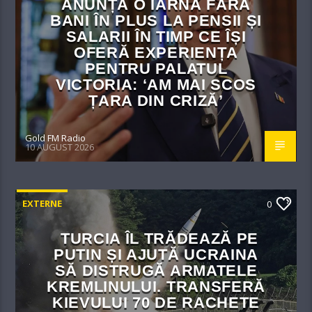
ANUNȚĂ O IARNĂ FĂRĂ
BANI ÎN PLUS LA PENSII ȘI
SALARII ÎN TIMP CE ÎȘI
OFERĂ EXPERIENȚA
PENTRU PALATUL
VICTORIA: ‘AM MAI SCOS
ȚARA DIN CRIZĂ’
Gold FM Radio
10 AUGUST 2026
EXTERNE
0
TURCIA ÎL TRĂDEAZĂ PE
PUTIN ȘI AJUTĂ UCRAINA
SĂ DISTRUGĂ ARMATELE
KREMLINULUI. TRANSFERĂ
KIEVULUI 70 DE RACHETE