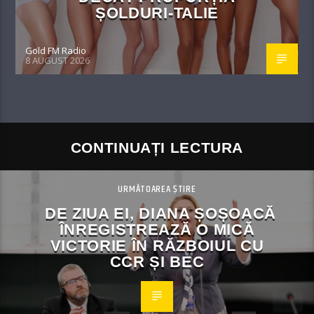
ȘOLDURI-TALIE
Gold FM Radio
8 AUGUST 2026
CONTINUAȚI LECTURA
URMĂTOAREA ȘTIRE
DE ZIUA EI, DIANA ȘOȘOACĂ
ÎNREGISTREAZĂ O MICĂ
VICTORIE ÎN RĂZBOIUL CU
CCR ȘI BEC