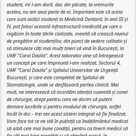
student, mi l-am dorit, dar, din păcate, la vremurile
acelea, nu am avut parte de el. Important este că aceia
care sunt astăzi studenți la Medicină Dentară, în anii III și
IV, pot folosi această infrastructură medicală pe care o
regăsim în toate țările civilizate, menită să crească nivelul
de pregătire al studenților, din punct de vedere calitativ și
să stimuleze câți mai mulți tineri să vină în București, la
UMF ”Carol Davila”. Acest laborator vine să întregească
un concept pe care împreună l-am realizat, Sectorul 4,
UMF ”Carol Davila” și Spitalul Universitar de Urgență
București, și care este completat de Spitalul de
Stomatologie, unde se desfășoară partea clinică. Mai
mult, ne interesează să acordăm atenția cuvenită și zonei
de chirurgie, drept pentru care ne dorim să putem
demara lucrările și pentru modulul de chirurgie, astfel
încât în doi – trei ani acest sistem integrat să fie finalizat.
Vom face tot ce ne stă în puțință ca învățământul medical
să aibă cele mai bune condiții, pentru ca tinerii medicii să
fie cât mai bine pregătiți și să râmână acasă, în