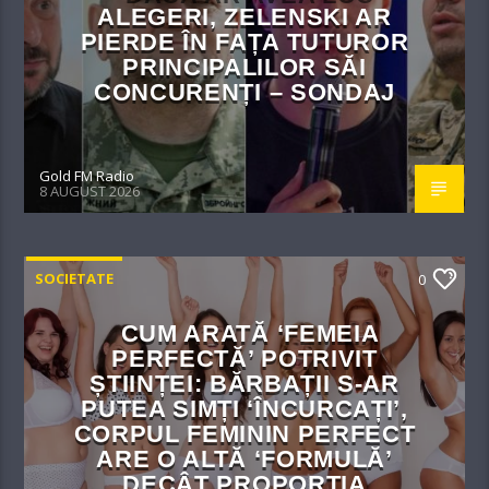
ALEGERI, ZELENSKI AR
PIERDE ÎN FAȚA TUTUROR
PRINCIPALILOR SĂI
CONCURENȚI – SONDAJ
Gold FM Radio
8 AUGUST 2026
SOCIETATE
0
CUM ARATĂ ‘FEMEIA
PERFECTĂ’ POTRIVIT
ȘTIINȚEI: BĂRBAȚII S-AR
PUTEA SIMȚI ‘ÎNCURCAȚI’,
CORPUL FEMININ PERFECT
ARE O ALTĂ ‘FORMULĂ’
DECÂT PROPORȚIA