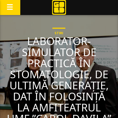
STIRI
LABORATOR-
SIMULATOR DE
PRACTICĂ ÎN
STOMATOLOGIE, DE
ULTIMĂ GENERAȚIE,
DAT ÎN FOLOSINȚĂ
LA AMFITEATRUL