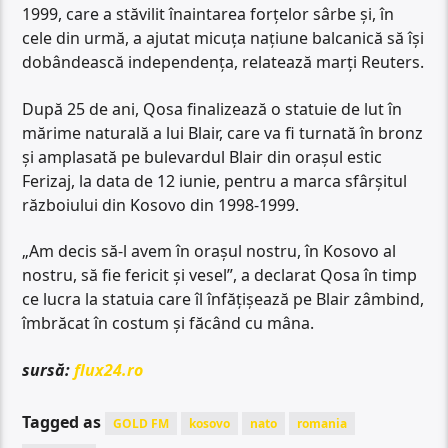
1999, care a stăvilit înaintarea forţelor sârbe şi, în
cele din urmă, a ajutat micuţa naţiune balcanică să îşi
dobândească independenţa, relatează marţi Reuters.
După 25 de ani, Qosa finalizează o statuie de lut în
mărime naturală a lui Blair, care va fi turnată în bronz
şi amplasată pe bulevardul Blair din oraşul estic
Ferizaj, la data de 12 iunie, pentru a marca sfârşitul
războiului din Kosovo din 1998-1999.
„Am decis să-l avem în oraşul nostru, în Kosovo al
nostru, să fie fericit şi vesel”, a declarat Qosa în timp
ce lucra la statuia care îl înfăţişează pe Blair zâmbind,
îmbrăcat în costum şi făcând cu mâna.
sursă:
flux24.ro
Tagged as
GOLD FM
kosovo
nato
romania