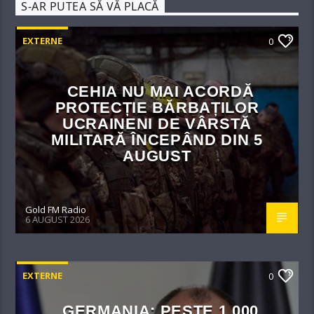
S-AR PUTEA SĂ VĂ PLACĂ
EXTERNE
0
CEHIA NU MAI ACORDĂ
PROTECȚIE BĂRBAȚILOR
UCRAINENI DE VÂRSTĂ
MILITARĂ ÎNCEPÂND DIN 5
AUGUST
Gold FM Radio
6 AUGUST 2026
EXTERNE
0
GERMANIA: PESTE 1.000