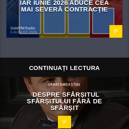
IAR IUNIE 2026 ADUCE CEA
MAI SEVERĂ CONTRACȚIE
Gold FM Radio
6 AUGUST 2026
CONTINUAȚI LECTURA
URMĂTOAREA ȘTIRE
DESPRE SFÂRȘITUL
SFÂRȘITULUI FĂRĂ DE
SFÂRȘIT