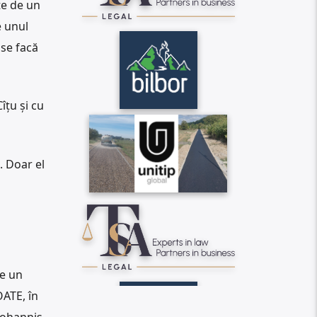
te de un
e unul
 se facă
îțu și cu
. Doar el
re un
OATE, în