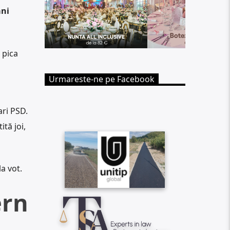
ani
 pica
Urmareste-ne pe Facebook
ri PSD.
ită joi,
a vot.
ern