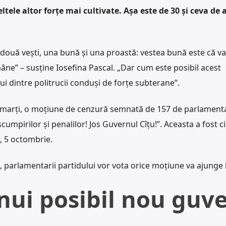
ltele altor forțe mai cultivate. Așa este de 30 și ceva de 
ouă vești, una bună și una proastă: vestea bună este că va
âne” – susține Iosefina Pascal. „Dar cum este posibil acest
ui dintre politrucii conduși de forțe subterane”.
 marți, o moțiune de cenzură semnată de 157 de parlamenta
cumpirilor și penalilor! Jos Guvernul Cîțu!”. Aceasta a fost cit
i, 5 octombrie.
, parlamentarii partidului vor vota orice moțiune va ajunge l
nui posibil nou guv