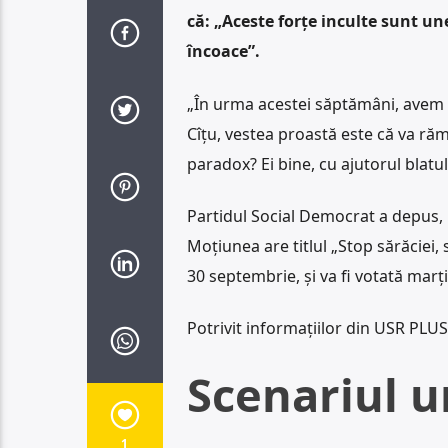
că: „Aceste forțe inculte sunt une
încoace”.
„În urma acestei săptămâni, avem d
Cîțu, vestea proastă este că va răm
paradox? Ei bine, cu ajutorul blatul
Partidul Social Democrat a depus,
Moțiunea are titlul „Stop sărăciei, s
30 septembrie, și va fi votată marț
Potrivit informațiilor din USR PLUS
Scenariul u
1