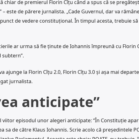
tată chiar de premierul Florin Cîțu când a spus că se pregăteș
că” – este de părere jurnalista. „Cade Guvernul, dar va rămân
punct de vedere constituțional. În timpul acesta, trebuie să
erile ar urma să fie ținute de Iohannis împreună cu Florin C
ul subtern”.
a ajunge la Florin Cîțu 2.0, Florin Cîțu 3.0 și așa mai departe
at jurnalista.
ea anticipate”
 viitor episodul unor alegeri anticipate: “În Constituție apa
ea sa de către Klaus Iohannis. Scrie acolo că președintele P