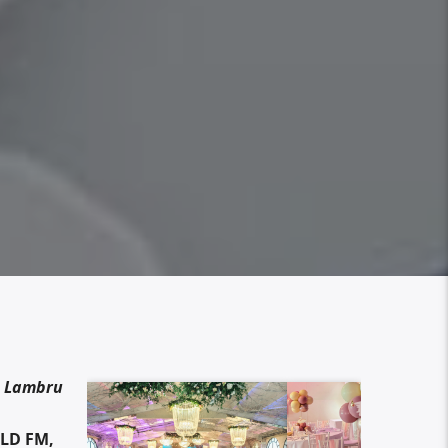
n Lambru
OLD FM,