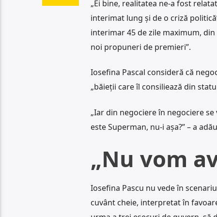
„Ei bine, realitatea ne-a fost rela
interimat lung și de o criză politi
interimar 45 de zile maximum, din 
noi propuneri de premieri”.
Iosefina Pascal consideră că negoci
„băieții care îl consiliează din stat
„Iar din negociere în negociere se v
este Superman, nu-i așa?” – a adăug
„Nu vom av
Iosefina Pascu nu vede în scenariul
cuvânt cheie, interpretat în favoar