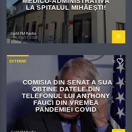
MEDICO-ADMINISTRATIVĂ
LA SPITALUL MIHĂEȘTI!​
Gold FM Radio
7 AUGUST 2026
EXTERNE
0
COMISIA DIN SENAT A SUA
OBȚINE DATELE DIN
TELEFONUL LUI ANTHONY
FAUCI DIN VREMEA
PANDEMIEI COVID
Gold FM Radio