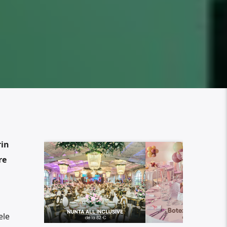
rin
re
ele