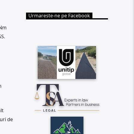
Urmareste-ne pe Facebook
RNm
SS.
n
lt
uri de