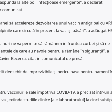
răspundă la alte boli infecțioase emergente”, a declarat
n comunicat.
ernei să accelereze dezvoltarea unui vaccin antigripal cu A
pinile care circulă în prezent la vaci și păsări”, a adăugat H
ccinuri ne va permite să rămânem în fruntea curbei și să ne
entele de care au nevoie pentru a rămâne în siguranță”, a
avier Becerra, citat în comunicatul de presă.
dit deosebit de imprevizibile și periculoase pentru oameni î
ru vaccinurile sale împotriva COVID-19, a precizat într-un a
 „extinde studiile clinice [ale laboratorului] la cinci subtip