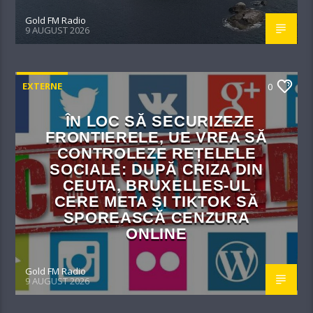
Gold FM Radio
9 AUGUST 2026
EXTERNE
0
ÎN LOC SĂ SECURIZEZE
FRONTIERELE, UE VREA SĂ
CONTROLEZE REȚELELE
SOCIALE: DUPĂ CRIZA DIN
CEUTA, BRUXELLES-UL
CERE META ȘI TIKTOK SĂ
SPOREASCĂ CENZURA
ONLINE
Gold FM Radio
9 AUGUST 2026