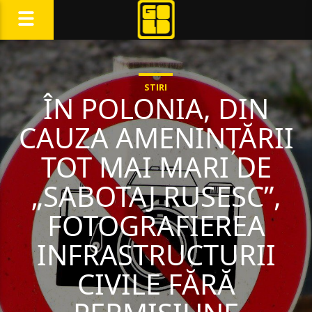
STIRI
ÎN POLONIA, DIN
CAUZA AMENINȚĂRII
TOT MAI MARI DE
„SABOTAJ RUSESC”,
FOTOGRAFIEREA
INFRASTRUCTURII
CIVILE FĂRĂ