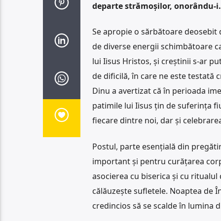
departe strămoșilor, onorându-i.
Se apropie o sărbătoare deosebit d
de diverse energii schimbătoare car
lui Iisus Hristos, și creștinii s-ar 
de dificilă, în care ne este testat
Dinu a avertizat că în perioada ime
patimile lui Iisus țin de suferința
fiecare dintre noi, dar și celebrarea 
Postul, parte esențială din pregăti
important și pentru curățarea corpu
asocierea cu biserica și cu ritual
călăuzește sufletele. Noaptea de În
credincios să se scalde în lumina d