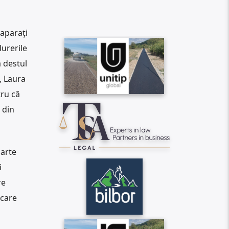
caparați
durerile
ă destul
, Laura
tru că
 din
oarte
i
re
ecare