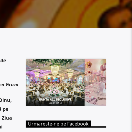
 de
ea Groza
Dinu,
ă pe
n Ziua
Urmareste-ne pe Facebook
ai