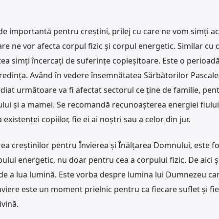
e importantă pentru creștini, prilej cu care ne vom simți a
e ne vor afecta corpul fizic și corpul energetic. Similar cu 
putea simți încercați de suferințe copleșitoare. Este o perioad
ă credința. Având în vedere însemnătatea Sărbătorilor Pascale
diat următoare va fi afectat sectorul ce ține de familie, pen
 fiului și a mamei. Se recomandă recunoașterea energiei fiului
existenței copiilor, fie ei ai noștri sau a celor din jur.
rea creștinilor pentru Învierea și Înălțarea Domnului, este f
lui energetic, nu doar pentru cea a corpului fizic. De aici ș
ul de a lua lumină. Este vorba despre lumina lui Dumnezeu ca
viere este un moment prielnic pentru ca fiecare suflet și fi
ivină.