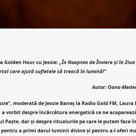
la Golden Hour cu Jessie:
„În Noaptea de Înviere și în Ziua
tal care ajută sufletele să treacă în lumină!”
Autor: Oana-Mede
sie”, moderată de Jessie Baneș la Radio Gold FM, Laura 
ă, a vorbit despre încărcătura energetică ce ne acapareaz
Paște, dar și despre ritualurile pe care le putem face î
 pentru a primi darul luminii divine și pentru a-l oferi m