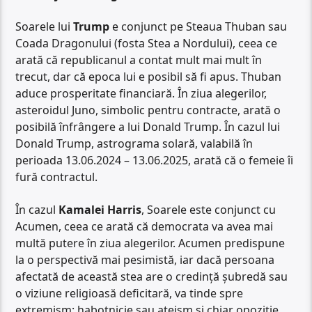
Soarele lui
Trump
e conjunct pe Steaua Thuban sau
Coada Dragonului (fosta Stea a Nordului), ceea ce
arată că republicanul a contat mult mai mult în
trecut, dar că epoca lui e posibil să fi apus. Thuban
aduce prosperitate financiară. În ziua alegerilor,
asteroidul Juno, simbolic pentru contracte, arată o
posibilă înfrângere a lui Donald Trump. În cazul lui
Donald Trump, astrograma solară, valabilă în
perioada 13.06.2024 – 13.06.2025, arată că o femeie îi
fură contractul.
În cazul
Kamalei Harris
, Soarele este conjunct cu
Acumen, ceea ce arată că democrata va avea mai
multă putere în ziua alegerilor. Acumen predispune
la o perspectivă mai pesimistă, iar dacă persoana
afectată de această stea are o credință șubredă sau
o viziune religioasă deficitară, va tinde spre
extremism: habotnicie sau ateism și chiar opoziție