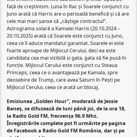
față de creștinism. Luna în Rac și Soarele conjunct cu
Juno arată că Harris are o perioadă benefică și că are
cele mai mari șanse să „câștige contractul”.
Astrograma solară a Kamalei Harris (20.10.2024 –
20.10.2025) arată că Soarele este conjunct cu Juno,
ceea ce îi aduce mandatul garantat. Soarele ei este
foarte aproape de Mijlocul Cerului, deci ea este
candidata cea mai vizibilă și gata, gata să fie pusă în
funcție. Mijlocul Cerului este conjunct cu Steaua
Princeps, ceea ce o avantajează pe Kamala, spre
deosebire de Trump, care avea Saturn în Pești pe
Mijlocul Cerului, ceea ce arată un blocaj.
Emisiunea „Golden Hour”, moderată de Jessie
Baneș, se difuzează de luni până joi, de la ora 18,
la Radio Gold FM, frecvența 96.9 Mhz.
Înregistrările complete pot fi urmărite pe pagina
de Facebook a Radio Gold FM România, dar și pe