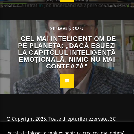
ȘTIREA ANTERIOARE
CEL MAI INTELIGENT OM DE
PE PLANETA: „DACĂ EȘUEZI
LA CAPITOLUL INTELIGENȚĂ
EMOȚIONALĂ, NIMIC NU MAI
CONTEAZĂ”
© Copyright 2025. Toate drepturile rezervate. SC
Angus Resources SRL
Acest site folosește cookies pentru a crea cea mai optimă