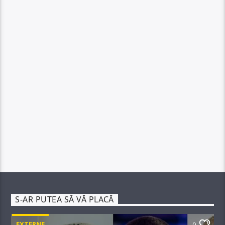
S-AR PUTEA SĂ VĂ PLACĂ
EXTERNE
0