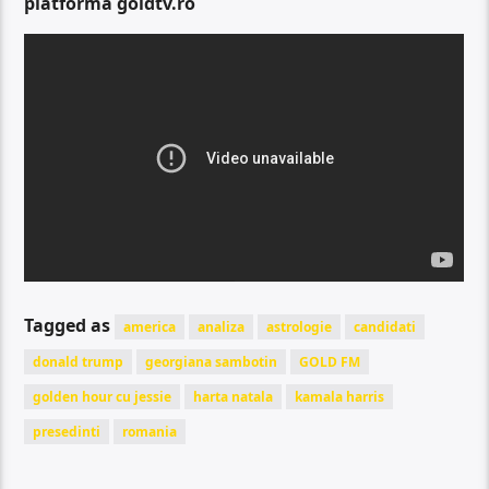
platforma goldtv.ro
Tagged as
america
analiza
astrologie
candidati
donald trump
georgiana sambotin
GOLD FM
golden hour cu jessie
harta natala
kamala harris
presedinti
romania