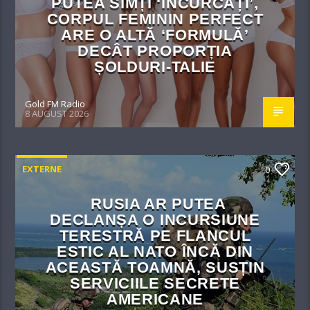
PUTEA SIMȚI ‘ÎNCURCAȚI’,
CORPUL FEMININ PERFECT
ARE O ALTĂ ‘FORMULĂ’
DECÂT PROPORȚIA
ȘOLDURI-TALIE
Gold FM Radio
8 AUGUST 2026
EXTERNE
0
RUSIA AR PUTEA
DECLANȘA O INCURSIUNE
TERESTRĂ PE FLANCUL
ESTIC AL NATO ÎNCĂ DIN
ACEASTĂ TOAMNĂ, SUSȚIN
SERVICIILE SECRETE
AMERICANE