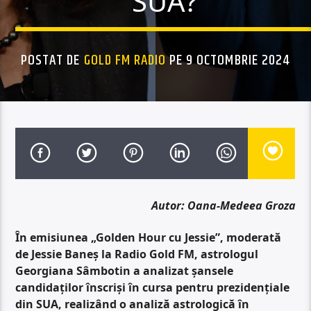
SUA?
POSTAT DE
GOLD FM RADIO
PE 9 OCTOMBRIE 2024
Autor: Oana-Medeea Groza
În emisiunea „Golden Hour cu Jessie”, moderată
de Jessie Baneș la Radio Gold FM, astrologul
Georgiana Sâmbotin a analizat șansele
candidaților înscriși în cursa pentru prezidențiale
din SUA, realizând o analiză astrologică în