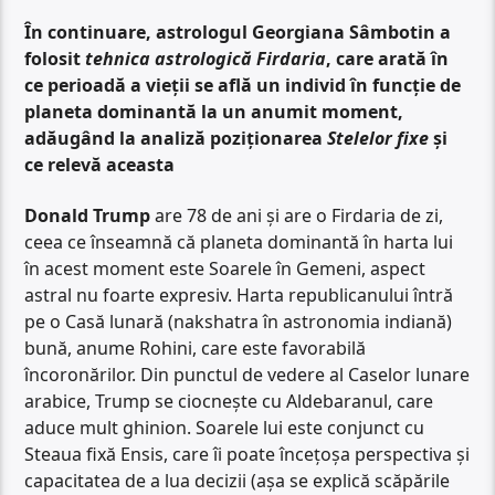
În continuare, astrologul Georgiana Sâmbotin a
folosit
tehnica astrologică Firdaria
, care arată în
ce perioadă a vieții se află un individ în funcție de
planeta dominantă la un anumit moment,
adăugând la analiză poziționarea
Stelelor fixe
și
ce relevă aceasta
Donald Trump
are 78 de ani și are o Firdaria de zi,
ceea ce înseamnă că planeta dominantă în harta lui
în acest moment este Soarele în Gemeni, aspect
astral nu foarte expresiv. Harta republicanului întră
pe o Casă lunară (nakshatra în astronomia indiană)
bună, anume Rohini, care este favorabilă
încoronărilor. Din punctul de vedere al Caselor lunare
arabice, Trump se ciocnește cu Aldebaranul, care
aduce mult ghinion. Soarele lui este conjunct cu
Steaua fixă Ensis, care îi poate încețoșa perspectiva și
capacitatea de a lua decizii (așa se explică scăpările