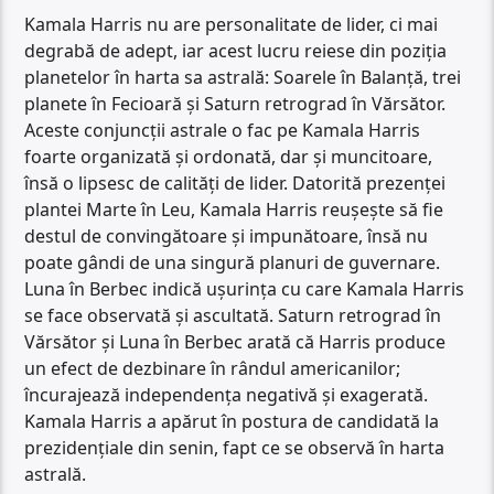
Kamala Harris nu are personalitate de lider, ci mai
degrabă de adept, iar acest lucru reiese din poziția
planetelor în harta sa astrală: Soarele în Balanță, trei
planete în Fecioară și Saturn retrograd în Vărsător.
Aceste conjuncții astrale o fac pe Kamala Harris
foarte organizată și ordonată, dar și muncitoare,
însă o lipsesc de calități de lider. Datorită prezenței
plantei Marte în Leu, Kamala Harris reușește să fie
destul de convingătoare și impunătoare, însă nu
poate gândi de una singură planuri de guvernare.
Luna în Berbec indică ușurința cu care Kamala Harris
se face observată și ascultată. Saturn retrograd în
Vărsător și Luna în Berbec arată că Harris produce
un efect de dezbinare în rândul americanilor;
încurajează independența negativă și exagerată.
Kamala Harris a apărut în postura de candidată la
prezidențiale din senin, fapt ce se observă în harta
astrală.