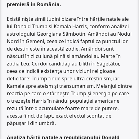
premieră în România.
Există niște similitudini bizare între hărțile natale ale
lui Donald Trump și Kamala Harris, conform analizei
astrologului Georgiana Sâmbotin. Amândoi au Nodul
Nord în Gemeni, ceea ce indică faptul că punctul lor
de destin este în această zodie. Amândoi sunt
născuți în zi cu lună plină și amândoi au Marte în
zodia Leu. Cei doi candidați au Lilith în Săgetător,
ceea ce indică existența unor viziuni religioase
deficitare: Trump tinde spre ultra-creștinism, iar
Kamala spre ateism și transumanism. Melanjul dintre
reacția pe care o stârnește Trump și energia pe care
o trezește Harris în rândul populației americane
rezultă într-o acumulare foarte mare de putere,
acesta fiind, de fapt, exact efectul scontat de
păpușarii din umbră.
Analiza hărții natale a republicanului Donald