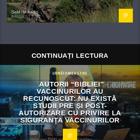
Gold FM Radio
8 AUGUST 2026
CONTINUAȚI LECTURA
URMĂTOAREA ȘTIRE
AUTORII “BIBLIEI”
VACCINURILOR AU
RECUNOSCUT: NU EXISTĂ
STUDII PRE ȘI POST-
AUTORIZARE CU PRIVIRE LA
SIGURANȚA VACCINURILOR