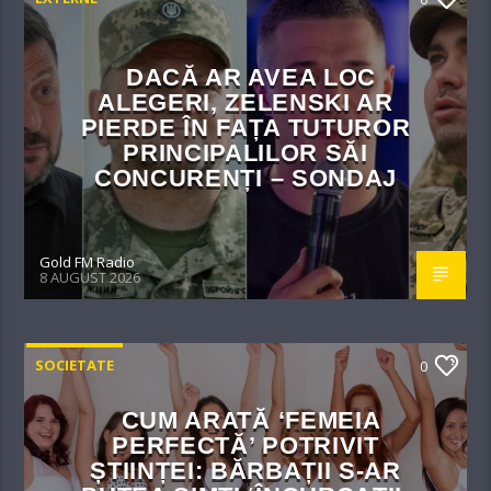
DACĂ AR AVEA LOC
ALEGERI, ZELENSKI AR
PIERDE ÎN FAȚA TUTUROR
PRINCIPALILOR SĂI
CONCURENȚI – SONDAJ
Gold FM Radio
8 AUGUST 2026
SOCIETATE
0
CUM ARATĂ ‘FEMEIA
PERFECTĂ’ POTRIVIT
ȘTIINȚEI: BĂRBAȚII S-AR