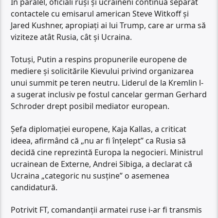
În paralel, oficiali ruși și ucraineni continuă separat
contactele cu emisarul american Steve Witkoff și
Jared Kushner, apropiați ai lui Trump, care ar urma să
viziteze atât Rusia, cât și Ucraina.
Totuși, Putin a respins propunerile europene de
mediere și solicitările Kievului privind organizarea
unui summit pe teren neutru. Liderul de la Kremlin l-
a sugerat inclusiv pe fostul cancelar german Gerhard
Schroder drept posibil mediator european.
Șefa diplomației europene, Kaja Kallas, a criticat
ideea, afirmând că „nu ar fi înțelept” ca Rusia să
decidă cine reprezintă Europa la negocieri. Ministrul
ucrainean de Externe, Andrei Sibiga, a declarat că
Ucraina „categoric nu susține” o asemenea
candidatură.
Potrivit FT, comandanții armatei ruse i-ar fi transmis