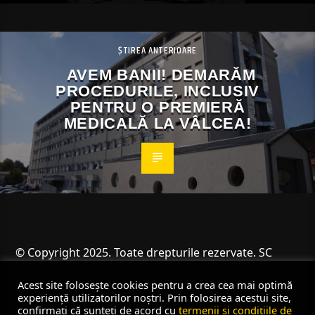
ȘTIREA ANTERIOARE
AVEM BANII! DEMARĂM
PROCEDURILE, INCLUSIV
PENTRU O PREMIERĂ
MEDICALĂ LA VÂLCEA!
© Copyright 2025. Toate drepturile rezervate. SC
Angus Resources SRL
Acest site folosește cookies pentru a crea cea mai optimă
experiență utilizatorilor noștri. Prin folosirea acestui site,
confirmați că sunteți de acord cu
termenii și condițiile de