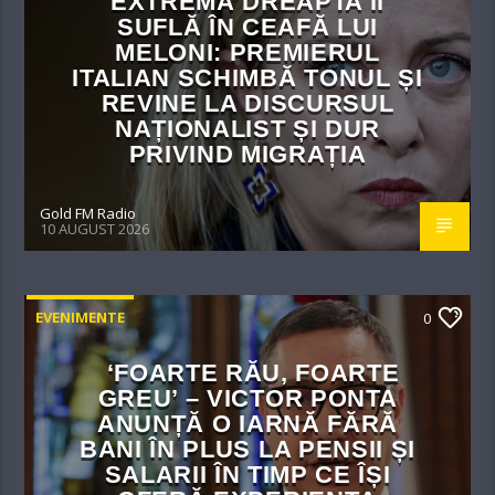
EXTREMĂ DREAPTA ÎI
SUFLĂ ÎN CEAFĂ LUI
MELONI: PREMIERUL
ITALIAN SCHIMBĂ TONUL ȘI
REVINE LA DISCURSUL
NAȚIONALIST ȘI DUR
PRIVIND MIGRAȚIA
Gold FM Radio
10 AUGUST 2026
EVENIMENTE
0
‘FOARTE RĂU, FOARTE
GREU’ – VICTOR PONTA
ANUNȚĂ O IARNĂ FĂRĂ
BANI ÎN PLUS LA PENSII ȘI
SALARII ÎN TIMP CE ÎȘI