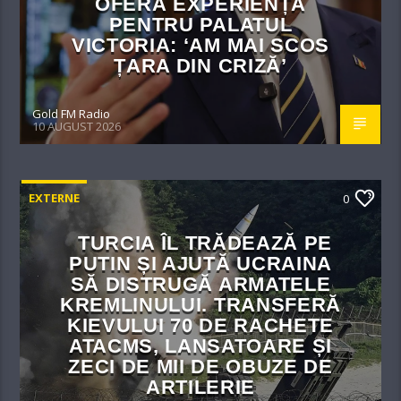
OFERĂ EXPERIENȚA
PENTRU PALATUL
VICTORIA: ‘AM MAI SCOS
ȚARA DIN CRIZĂ’
Gold FM Radio
10 AUGUST 2026
EXTERNE
0
TURCIA ÎL TRĂDEAZĂ PE
PUTIN ȘI AJUTĂ UCRAINA
SĂ DISTRUGĂ ARMATELE
KREMLINULUI. TRANSFERĂ
KIEVULUI 70 DE RACHETE
ATACMS, LANSATOARE ȘI
ZECI DE MII DE OBUZE DE
ARTILERIE