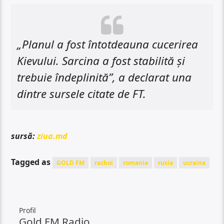
„Planul a fost întotdeauna cucerirea
Kievului. Sarcina a fost stabilită și
trebuie îndeplinită”, a declarat una
dintre sursele citate de FT.
sursă:
ziua.md
Tagged as
GOLD FM
razboi
romania
rusia
ucraina
Profil
Gold FM Radio