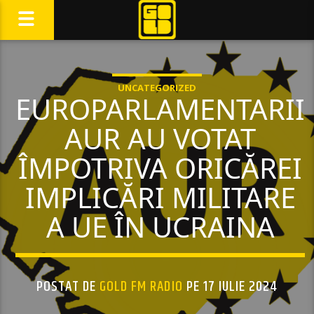
UNCATEGORIZED
EUROPARLAMENTARII
AUR AU VOTAT
ÎMPOTRIVA ORICĂREI
IMPLICĂRI MILITARE
A UE ÎN UCRAINA
POSTAT DE
GOLD FM RADIO
PE 17 IULIE 2024