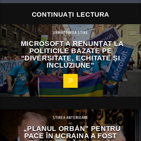
CONTINUAȚI LECTURA
URMĂTOAREA ȘTIRE
MICROSOFT A RENUNȚAT LA
POLITICILE BAZATE PE
“DIVERSITATE, ECHITATE ȘI
INCLUZIUNE”
ȘTIREA ANTERIOARE
„PLANUL ORBÁN” PENTRU
PACE ÎN UCRAINA A FOST