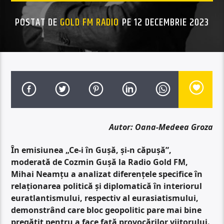
POSTAT DE
GOLD FM RADIO
PE 12 DECEMBRIE 2023
Autor: Oana-Medeea Groza
În emisiunea „Ce-i în Gușă, și-n căpușă”,
moderată de Cozmin Gușă la Radio Gold FM,
Mihai Neamțu a analizat diferențele specifice în
relaționarea politică și diplomatică în interiorul
euratlantismului, respectiv al eurasiatismului,
demonstrând care bloc geopolitic pare mai bine
pregătit pentru a face față provocărilor viitorului.