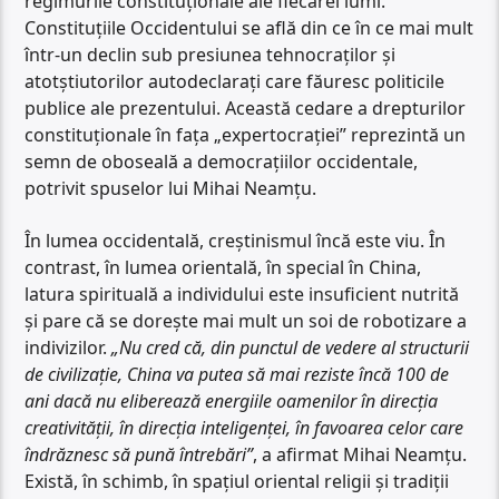
regimurile constituționale ale fiecărei lumi.
Constituțiile Occidentului se află din ce în ce mai mult
într-un declin sub presiunea tehnocraților și
atotștiutorilor autodeclarați care făuresc politicile
publice ale prezentului. Această cedare a drepturilor
constituționale în fața „expertocrației” reprezintă un
semn de oboseală a democrațiilor occidentale,
potrivit spuselor lui Mihai Neamțu.
În lumea occidentală, creștinismul încă este viu. În
contrast, în lumea orientală, în special în China,
latura spirituală a individului este insuficient nutrită
și pare că se dorește mai mult un soi de robotizare a
indivizilor.
„Nu cred că, din punctul de vedere al structurii
de civilizație, China va putea să mai reziste încă 100 de
ani dacă nu eliberează energiile oamenilor în direcția
creativității, în direcția inteligenței, în favoarea celor care
îndrăznesc să pună întrebări”
, a afirmat Mihai Neamțu.
Există, în schimb, în spațiul oriental religii și tradiții