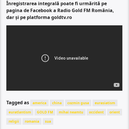
Înregistrarea integrală poate fi urmărită pe
pagina de Facebook a Radio Gold FM România,
dar și pe platforma goldtv.ro
Tagged as
america
china
cozmin gusa
eurasiatism
euratlantism
GOLD FM
mihai neamtu
occident
orient
religii
romania
sua