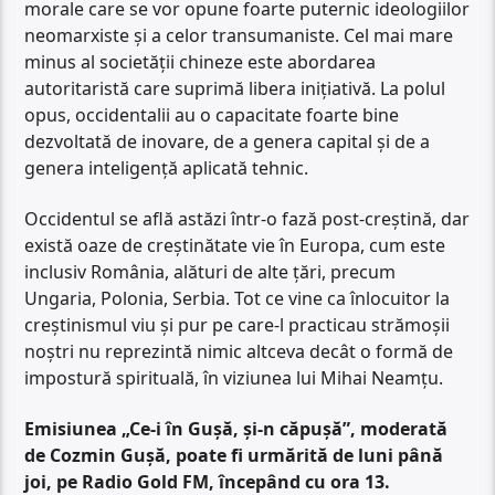
morale care se vor opune foarte puternic ideologiilor
neomarxiste și a celor transumaniste. Cel mai mare
minus al societății chineze este abordarea
autoritaristă care suprimă libera inițiativă. La polul
opus, occidentalii au o capacitate foarte bine
dezvoltată de inovare, de a genera capital și de a
genera inteligență aplicată tehnic.
Occidentul se află astăzi într-o fază post-creștină, dar
există oaze de creștinătate vie în Europa, cum este
inclusiv România, alături de alte țări, precum
Ungaria, Polonia, Serbia. Tot ce vine ca înlocuitor la
creștinismul viu și pur pe care-l practicau strămoșii
noștri nu reprezintă nimic altceva decât o formă de
impostură spirituală, în viziunea lui Mihai Neamțu.
Emisiunea „Ce-i în Gușă, și-n căpușă”, moderată
de Cozmin Gușă, poate fi urmărită de luni până
joi, pe Radio Gold FM, începând cu ora 13.