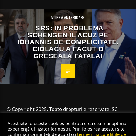
ȘTIREA ANTERIOARE
SRS: ÎN PROBLEMA
SCHENGEN ÎL ACUZ PE
IOHANNIS DE COMPLICITATE.
CIOLACU A FĂCUT O
GREȘEALĂ FATALĂ!
© Copyright 2025. Toate drepturile rezervate. SC
Angus Resources SRL
Acest site folosește cookies pentru a crea cea mai optimă
experiență utilizatorilor noștri. Prin folosirea acestui site,
confirmați că sunteți de acord cu
termenii și condițiile de