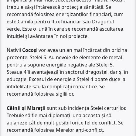
trebuie să-și întărească protecția sănătății. Se
recomandă folosirea energizanților financiari, cum
este Cămila pentru flux financiar sau Dragonul
verde. Este o lună în care se recomandă ascultarea
intuiției și avântarea în noi proiecte.
Nativii
Cocoș
i vor avea un an mai încărcat din pricina
prezenței Stelei 5. Au nevoie de elemente de metal
pentru a supune energiile negative ale Stelei 5.
Steaua 4 îi avantajează în sectorul dragostei, dar și în
educație. Excesul de energie a Stelei 4 poate duce la
infidelitate sau la complicații romantice. Se
recomandă folosirea sigiliilor.
Câinii și Misreții
sunt sub incidența Stelei certurilor.
Trebuie să fie mai diplomați luna aceasta și să
aplaneze cât de mult posibil orice fel de conflict. Se
recomandă folosirea Merelor anti-conflict.