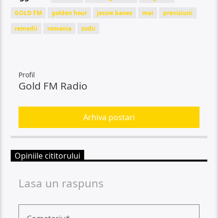
GOLD FM
golden hour
jessie banes
mai
previziuni
remedii
romania
zodii
Profil
Gold FM Radio
Arhiva postari
Opiniile cititorului
Lasa un raspuns