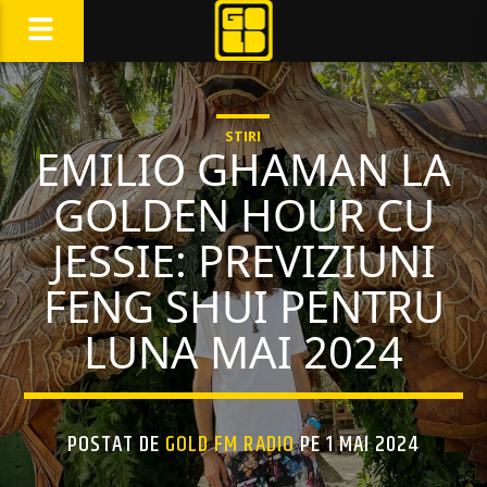
STIRI
EMILIO GHAMAN LA
GOLDEN HOUR CU
JESSIE: PREVIZIUNI
FENG SHUI PENTRU
LUNA MAI 2024
POSTAT DE
GOLD FM RADIO
PE 1 MAI 2024