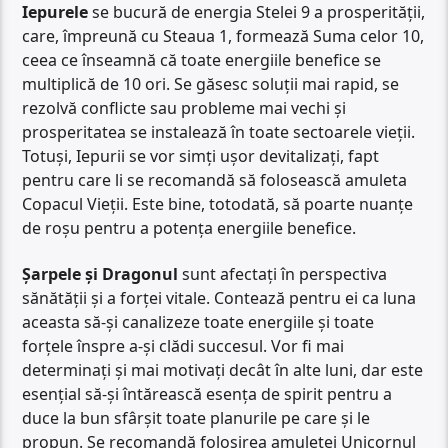
Iepurele
se bucură de energia Stelei 9 a prosperității,
care, împreună cu Steaua 1, formează Suma celor 10,
ceea ce înseamnă că toate energiile benefice se
multiplică de 10 ori. Se găsesc soluții mai rapid, se
rezolvă conflicte sau probleme mai vechi și
prosperitatea se instalează în toate sectoarele vieții.
Totuși, Iepurii se vor simți ușor devitalizați, fapt
pentru care li se recomandă să folosească amuleta
Copacul Vieții. Este bine, totodată, să poarte nuanțe
de roșu pentru a potența energiile benefice.
Șarpele și Dragonul
sunt afectați în perspectiva
sănătății și a forței vitale. Contează pentru ei ca luna
aceasta să-și canalizeze toate energiile și toate
forțele înspre a-și clădi succesul. Vor fi mai
determinați și mai motivați decât în alte luni, dar este
esențial să-și întărească esența de spirit pentru a
duce la bun sfârșit toate planurile pe care și le
propun. Se recomandă folosirea amuletei Unicornul