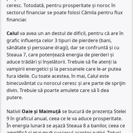
ceresc. Totodată, pentru prosperitate și noroc în
sectorul financiar se poate folosi Cămila pentru flux
financiar.
Calul
va avea un an destul de dificil, pentru că are în
grafic influența celor 3 tipuri de pierdere (bani,
sănătate și persoane dragi), dar se confruntă și cu
Steaua 7, care potențează energia de pierderi și
aduce trădări și înșelătorii. Trebuie să fie atenți la
vampirii energetici și la persoanele care le-ar putea
fura ideile. Cu toate acestea, în mai, Calul este
binecuvântat cu norocul ceresc și are parte de sprijin
divin. Trebuie să poarte amulete care să îi dea
putere.
Nativii
Oaie și Maimuță
se bucură de prezența Stelei
9 în graficul anual, ceea ce le va aduce prosperitate.
În energia lunară se așază Steaua 8 a banilor, ceea ce
amplifică și mai mult succesul acestor nativi. Totuși,