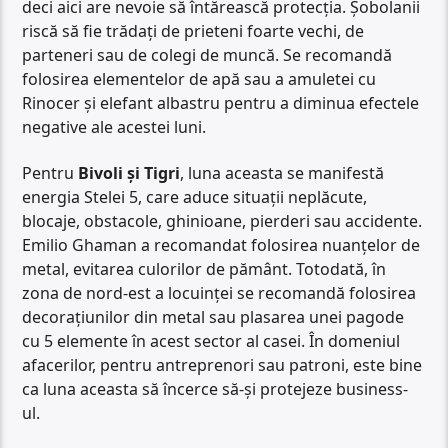
deci aici are nevoie să întărească protecția. Șobolanii
riscă să fie trădați de prieteni foarte vechi, de
parteneri sau de colegi de muncă. Se recomandă
folosirea elementelor de apă sau a amuletei cu
Rinocer și elefant albastru pentru a diminua efectele
negative ale acestei luni.
Pentru
Bivoli și Tigri
, luna aceasta se manifestă
energia Stelei 5, care aduce situații neplăcute,
blocaje, obstacole, ghinioane, pierderi sau accidente.
Emilio Ghaman a recomandat folosirea nuanțelor de
metal, evitarea culorilor de pământ. Totodată, în
zona de nord-est a locuinței se recomandă folosirea
decorațiunilor din metal sau plasarea unei pagode
cu 5 elemente în acest sector al casei. În domeniul
afacerilor, pentru antreprenori sau patroni, este bine
ca luna aceasta să încerce să-și protejeze business-
ul.