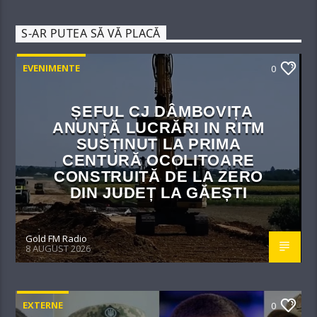
S-AR PUTEA SĂ VĂ PLACĂ
EVENIMENTE
0
ȘEFUL CJ DÂMBOVIȚA
ANUNȚĂ LUCRĂRI IN RITM
SUSȚINUT LA PRIMA
CENTURĂ OCOLITOARE
CONSTRUITĂ DE LA ZERO
DIN JUDEȚ LA GĂEȘTI
Gold FM Radio
8 AUGUST 2026
EXTERNE
0