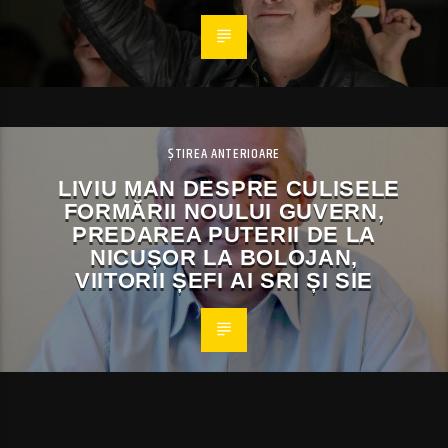
ȘTIREA ANTERIOARE
LIVIU MAN DESPRE CULISELE
FORMĂRII NOULUI GUVERN,
PREDAREA PUTERII DE LA
NICUȘOR LA BOLOJAN,
VIITORII ȘEFI AI SRI ȘI SIE