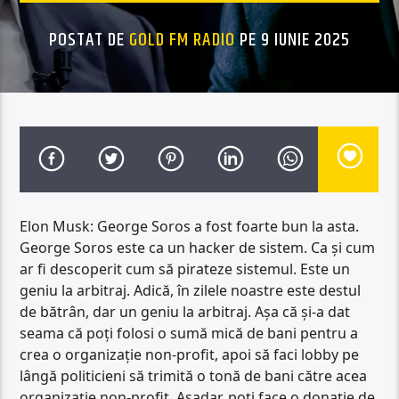
POSTAT DE
GOLD FM RADIO
PE 9 IUNIE 2025
Elon Musk: George Soros a fost foarte bun la asta.
George Soros este ca un hacker de sistem. Ca și cum
ar fi descoperit cum să pirateze sistemul. Este un
geniu la arbitraj. Adică, în zilele noastre este destul
de bătrân, dar un geniu la arbitraj. Așa că și-a dat
seama că poți folosi o sumă mică de bani pentru a
crea o organizație non-profit, apoi să faci lobby pe
lângă politicieni să trimită o tonă de bani către acea
organizație non-profit. Așadar, poți face o donație de