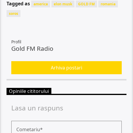
Tagged as
america
elon musk
GOLD FM
romania
soros
Profil
Gold FM Radio
Arhiva postari
Opiniile cititorului
Lasa un raspuns