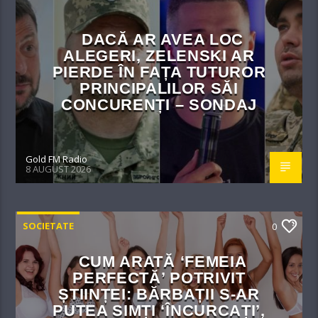
DACĂ AR AVEA LOC
ALEGERI, ZELENSKI AR
PIERDE ÎN FAȚA TUTUROR
PRINCIPALILOR SĂI
CONCURENȚI – SONDAJ
Gold FM Radio
8 AUGUST 2026
SOCIETATE
0
CUM ARATĂ ‘FEMEIA
PERFECTĂ’ POTRIVIT
ȘTIINȚEI: BĂRBAȚII S-AR
PUTEA SIMȚI ‘ÎNCURCAȚI’,