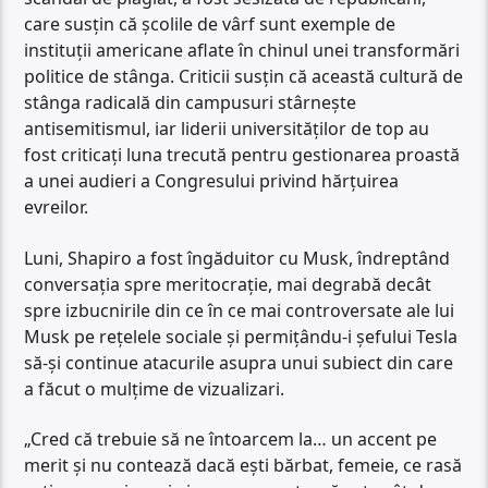
care susțin că școlile de vârf sunt exemple de
instituții americane aflate în chinul unei transformări
politice de stânga. Criticii susțin că această cultură de
stânga radicală din campusuri stârnește
antisemitismul, iar liderii universităților de top au
fost criticați luna trecută pentru gestionarea proastă
a unei audieri a Congresului privind hărțuirea
evreilor.
Luni, Shapiro a fost îngăduitor cu Musk, îndreptând
conversația spre meritocrație, mai degrabă decât
spre izbucnirile din ce în ce mai controversate ale lui
Musk pe rețelele sociale și permițându-i șefului Tesla
să-și continue atacurile asupra unui subiect din care
a făcut o mulțime de vizualizari.
„Cred că trebuie să ne întoarcem la… un accent pe
merit și nu contează dacă ești bărbat, femeie, ce rasă