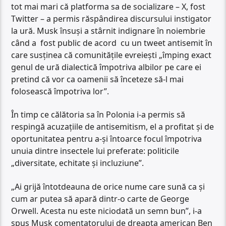
tot mai mari că platforma sa de socializare – X, fost
Twitter – a permis răspândirea discursului instigator
la ură. Musk însuși a stârnit indignare în noiembrie
când a fost public de acord cu un tweet antisemit în
care susținea că comunitățile evreiești „împing exact
genul de ură dialectică împotriva albilor pe care ei
pretind că vor ca oamenii să înceteze să-l mai
folosească împotriva lor”.
În timp ce călătoria sa în Polonia i-a permis să
respingă acuzațiile de antisemitism, el a profitat și de
oportunitatea pentru a-și întoarce focul împotriva
unuia dintre insectele lui preferate: politicile
„diversitate, echitate și incluziune”.
„Ai grijă întotdeauna de orice nume care sună ca și
cum ar putea să apară dintr-o carte de George
Orwell. Acesta nu este niciodată un semn bun”, i-a
spus Musk comentatorului de dreapta american Ben