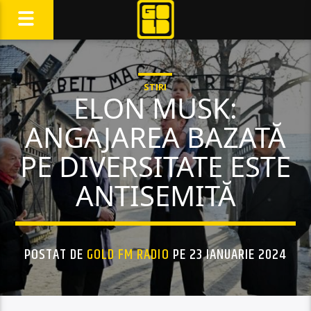
STIRI
ELON MUSK:
ANGAJAREA BAZATĂ
PE DIVERSITATE ESTE
ANTISEMITĂ
POSTAT DE
GOLD FM RADIO
PE 23 IANUARIE 2024