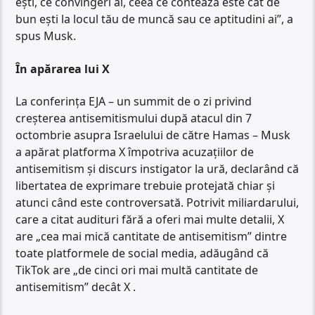
ești, ce convingeri ai, ceea ce contează este cât de
bun ești la locul tău de muncă sau ce aptitudini ai”, a
spus Musk.
În apărarea lui X
La conferința EJA – un summit de o zi privind
creșterea antisemitismului după atacul din 7
octombrie asupra Israelului de către Hamas – Musk
a apărat platforma X împotriva acuzațiilor de
antisemitism și discurs instigator la ură, declarând că
libertatea de exprimare trebuie protejată chiar și
atunci când este controversată. Potrivit miliardarului,
care a citat audituri fără a oferi mai multe detalii, X
are „cea mai mică cantitate de antisemitism” dintre
toate platformele de social media, adăugând că
TikTok are „de cinci ori mai multă cantitate de
antisemitism” decât X .