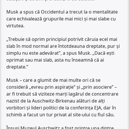
Musk a spus că Occidentul a trecut la o mentalitate
care echivalează grupurile mai mici și mai slabe cu
virtutea.
„Trebuie să oprim principiul potrivit căruia ecel mai
slab în mod normal are întotdeauna dreptate, pur și
simplu nu este adevărat”, a spus Musk. „Dacă ești
oprimat sau mai slab, asta nu înseamnă că ai
dreptate.”
Musk – care a glumit de mai multe ori că se
consideră „evreu prin aspirație” și „prin asociere” –
ar fi trebuit să viziteze marți lagărul de concentrare
nazist de la Auschwitz-Birkenau alături de alți
vorbitori și lideri politici de la conferința EJA, dar în
schimb a facut un tur privat al site-ului cu fiul său.
Însuși Muzeul Auschwitz a fost printre una dintre