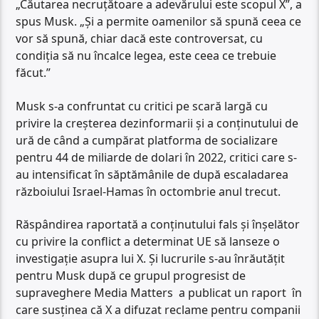
„Căutarea necruțătoare a adevărului este scopul X”, a
spus Musk. „Și a permite oamenilor să spună ceea ce
vor să spună, chiar dacă este controversat, cu
condiția să nu încalce legea, este ceea ce trebuie
făcut.”
Musk s-a confruntat cu critici pe scară largă cu
privire la creșterea dezinformarii și a conținutului de
ură de când a cumpărat platforma de socializare
pentru 44 de miliarde de dolari în 2022, critici care s-
au intensificat în săptămânile de după escaladarea
războiului Israel-Hamas în octombrie anul trecut.
Răspândirea raportată a conținutului fals și înșelător
cu privire la conflict a determinat UE să lanseze o
investigație asupra lui X. Și lucrurile s-au înrăutățit
pentru Musk după ce grupul progresist de
supraveghere Media Matters a publicat un raport în
care susținea că X a difuzat reclame pentru companii