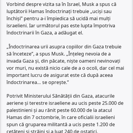
Vorbind despre vizita sa în Israel, Musk a spus că
luptătorii Hamas îndoctrinați trebuie „uciși sau
închiși” pentru a-i împiedica să ucidă mai mulți
israelieni. Iar următorul pas este lupta împotriva
îndoctrinarii în Gaza, a adăugat el.
„Îndoctrinarea urii asupra copiilor din Gaza trebuie
să înceteze”, a spus Musk. „Înțeleg nevoia de a
invada Gaza și, din păcate, niște oameni nevinovați
vor muri, nu există nicio cale de a o ocoli, dar cel mai
important lucru de asigurat este că după aceea
îndoctrinarea… se oprește.”
Potrivit Ministerului Sănătății din Gaza, atacurile
aeriene și terestre israeliene au ucis peste 25.000 de
palestinieni și au rănit peste 60.000 de la atacul
Hamas din 7 octombrie, în care oficialii israelieni
spun că gruparea militantă a ucis peste 1.200 de
cetățeni și străini și a luat 240 de ostatici.