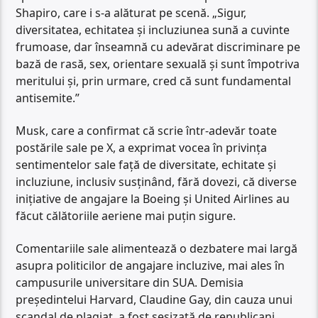
Shapiro, care i s-a alăturat pe scenă. „Sigur,
diversitatea, echitatea și incluziunea sună a cuvinte
frumoase, dar înseamnă cu adevărat discriminare pe
bază de rasă, sex, orientare sexuală și sunt împotriva
meritului și, prin urmare, cred că sunt fundamental
antisemite.”
Musk, care a confirmat că scrie într-adevăr toate
postările sale pe X, a exprimat vocea în privința
sentimentelor sale față de diversitate, echitate și
incluziune, inclusiv susținând, fără dovezi, că diverse
inițiative de angajare la Boeing și United Airlines au
făcut călătoriile aeriene mai puțin sigure.
Comentariile sale alimentează o dezbatere mai largă
asupra politicilor de angajare incluzive, mai ales în
campusurile universitare din SUA. Demisia
președintelui Harvard, Claudine Gay, din cauza unui
scandal de plagiat, a fost sesizată de republicani,