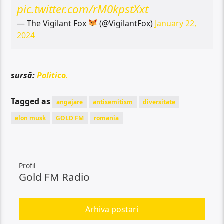
pic.twitter.com/rM0kpstXxt
— The Vigilant Fox
(@VigilantFox)
January 22,
2024
sursă:
Politico.
Tagged as
angajare
antisemitism
diversitate
elon musk
GOLD FM
romania
Profil
Gold FM Radio
Arhiva postari