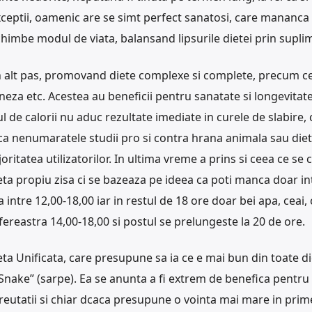
 exceptii, oamenic are se simt perfect sanatosi, care mananca
schimbe modul de viata, balansand lipsurile dietei prin supli
a un alt pas, promovand diete complexe si complete, precum c
za etc. Acestea au beneficii pentru sanatate si longevitat
de calorii nu aduc rezultate imediate in curele de slabire, 
s ca nenumaratele studii pro si contra hrana animala sau die
tatea utilizatorilor. In ultima vreme a prins si ceea ce se
eta propiu zisa ci se bazeaza pe ideea ca poti manca doar in
intre 12,00-18,00 iar in restul de 18 ore doar bei apa, ceai, 
 fereastra 14,00-18,00 si postul se prelungeste la 20 de ore.
eta Unificata, care presupune sa ia ce e mai bun din toate di
Snake” (sarpe). Ea se anunta a fi extrem de benefica pentru
greutatii si chiar dcaca presupune o vointa mai mare in prim