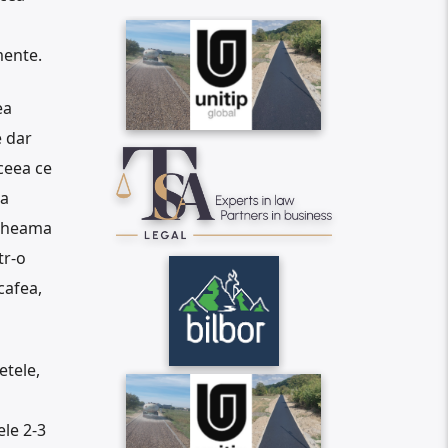
mente.
ea
e dar
ceea ce
ta
 cheama
tr-o
cafea,
etele,
ele 2-3