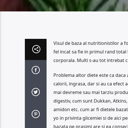
Visul de baza al nutritionistilor a fo
fel incat sa fie in primul rand tota
corporala. Multi s-au tot intrebat
Problema altor diete este ca daca
calorii, ingrasa, dar si au ca efec
mai devreme sau mai tarziu produce
digestiv, cum sunt Dukkan, Atkins,
amidon etc. cum ar fi dietele bazat
yo in privinta glicemiei si de aici p
bazata pe grasimi are si ea conseci