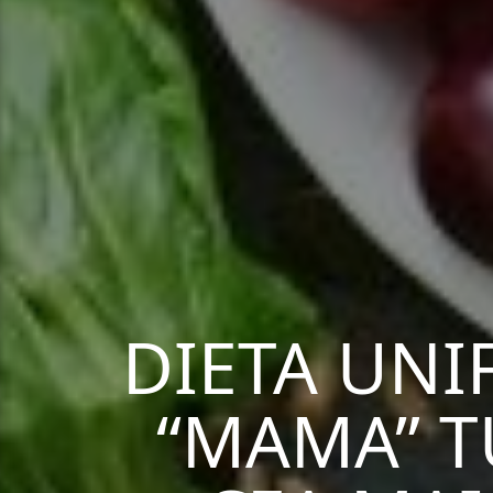
DIETA UNI
“MAMA” T