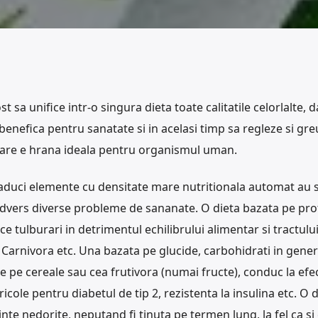
st sa unifice intr-o singura dieta toate calitatile celorlalte, d
l benefica pentru sanatate si in acelasi timp sa regleze si gr
 care e hrana ideala pentru organismul uman.
 aduci elemente cu densitate mare nutritionala automat au s
t advers diverse probleme de sananate. O dieta bazata pe pro
 tulburari in detrimentul echilibrului alimentar si tractulu
 Carnivora etc. Una bazata pe glucide, carbohidrati in gener
e pe cereale sau cea frutivora (numai fructe), conduc la efe
ericole pentru diabetul de tip 2, rezistenta la insulina etc. O 
nte nedorite, neputand fi tinuta pe termen lung, la fel ca si