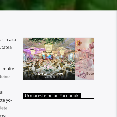
ar in asa
eutatea
i multe
teine
i
al,
Urmareste-ne pe Facebook
cte yo-
dieta
 cea