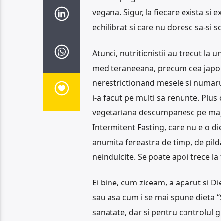
vegana. Sigur, la fiecare exista si
echilibrat si care nu doresc sa-si 
Atunci, nutritionistii au trecut l
mediteraneeana, precum cea japone
nerestrictionand mesele si numarul 
i-a facut pe multi sa renunte. Plu
vegetariana descumpanesc pe majori
Intermitent Fasting, care nu e o di
anumita fereastra de timp, de pilda 
neindulcite. Se poate apoi trece la
Ei bine, cum ziceam, a aparut si Di
sau asa cum i se mai spune dieta “
sanatate, dar si pentru controlul 