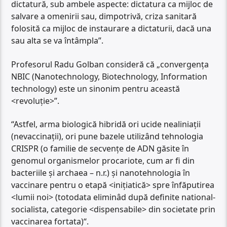
dictatură, sub ambele aspecte: dictatura ca mijloc de
salvare a omenirii sau, dimpotrivă, criza sanitară
folosită ca mijloc de instaurare a dictaturii, dacă una
sau alta se va întâmpla”.
Profesorul Radu Golban consideră că „convergența
NBIC (Nanotechnology, Biotechnology, Information
technology) este un sinonim pentru această
<revoluție>”.
“Astfel, arma biologică hibridă ori ucide nealiniații
(nevaccinații), ori pune bazele utilizând tehnologia
CRISPR (o familie de secvențe de ADN găsite în
genomul organismelor procariote, cum ar fi din
bacteriile și archaea – n.r.) și nanotehnologia în
vaccinare pentru o etapă <inițiatică> spre înfăputirea
<lumii noi> (totodata eliminâd după definite national-
socialista, categorie <dispensabile> din societate prin
vaccinarea fortata)“.