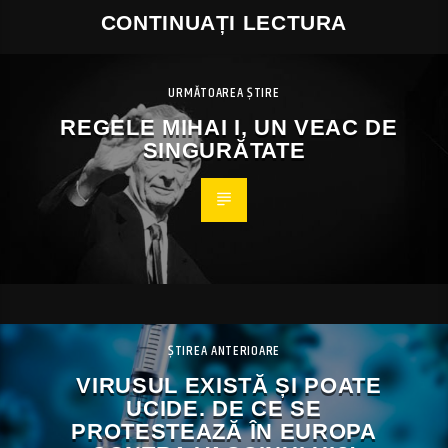
CONTINUAȚI LECTURA
URMĂTOAREA ȘTIRE
REGELE MIHAI I, UN VEAC DE
SINGURĂTATE
ȘTIREA ANTERIOARE
VIRUSUL EXISTĂ ȘI POATE
UCIDE. DE CE SE
PROTESTEAZĂ ÎN EUROPA