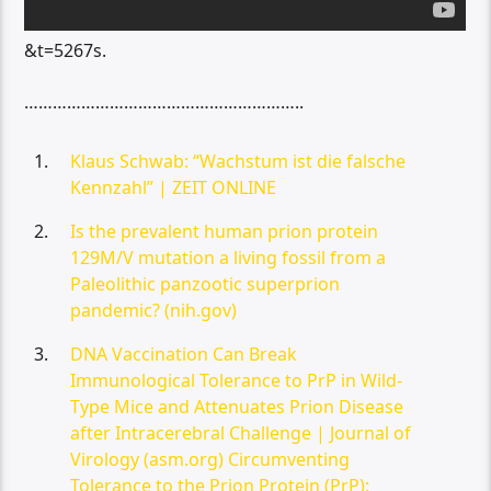
&t=5267s
.
…………………………………………………..
Klaus Schwab: “Wachstum ist die falsche
Kennzahl” | ZEIT ONLINE
Is the prevalent human prion protein
129M/V mutation a living fossil from a
Paleolithic panzootic superprion
pandemic? (nih.gov)
DNA Vaccination Can Break
Immunological Tolerance to PrP in Wild-
Type Mice and Attenuates Prion Disease
after Intracerebral Challenge | Journal of
Virology (asm.org) Circumventing
Tolerance to the Prion Protein (PrP):