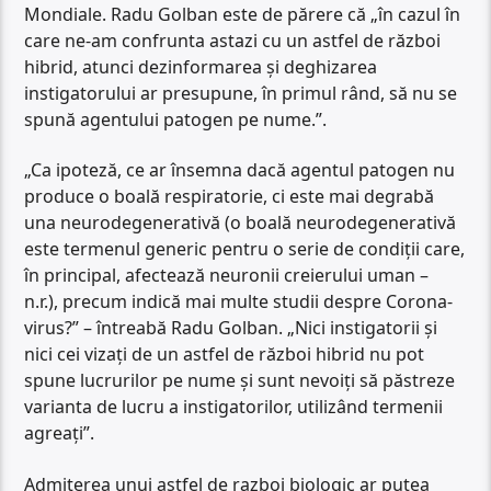
Mondiale. Radu Golban este de părere că „în cazul în
care ne-am confrunta astazi cu un astfel de război
hibrid, atunci dezinformarea și deghizarea
instigatorului ar presupune, în primul rând, să nu se
spună agentului patogen pe nume.”.
„Ca ipoteză, ce ar însemna dacă agentul patogen nu
produce o boală respiratorie, ci este mai degrabă
una neurodegenerativă (o boală neurodegenerativă
este termenul generic pentru o serie de condiții care,
în principal, afectează neuronii creierului uman –
n.r.), precum indică mai multe studii despre Corona-
virus?” – întreabă Radu Golban. „Nici instigatorii și
nici cei vizați de un astfel de război hibrid nu pot
spune lucrurilor pe nume și sunt nevoiți să păstreze
varianta de lucru a instigatorilor, utilizând termenii
agreați”.
Admiterea unui astfel de razboi biologic ar putea