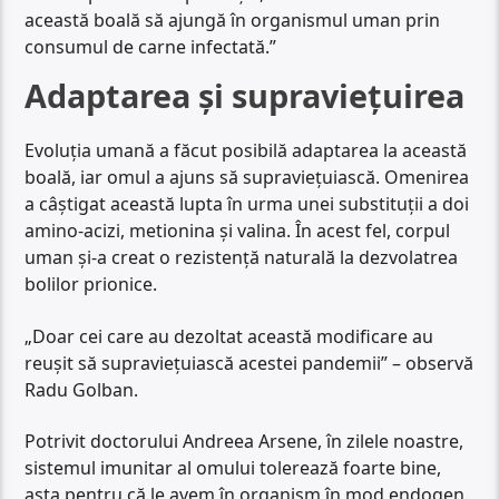
această boală să ajungă în organismul uman prin
consumul de carne infectată.”
Adaptarea și supraviețuirea
Evoluția umană a făcut posibilă adaptarea la această
boală, iar omul a ajuns să supraviețuiască. Omenirea
a câștigat această lupta în urma unei substituții a doi
amino-acizi, metionina și valina. În acest fel, corpul
uman și-a creat o rezistență naturală la dezvolatrea
bolilor prionice.
„Doar cei care au dezoltat această modificare au
reușit să supraviețuiască acestei pandemii” – observă
Radu Golban.
Potrivit doctorului Andreea Arsene, în zilele noastre,
sistemul imunitar al omului tolerează foarte bine,
asta pentru că le avem în organism în mod endogen.