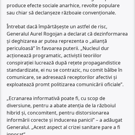
produce efecte sociale anarhice, revolte populare
sau chiar să declanșeze războaie convenționale.
Întrebat dacă împărtășește un astfel de risc,
Generalul Aurel Rogojan a declarat că dezinformarea
și deghizarea ar putea reprezenta o „alianță
periculoasă” în favoarea puterii. „Nucleul dur
acționează programatic, activiștii teoriilor
conspirației lucrează după rețete propagandistice
standardizate, ei nu se contrazic, nu comit bâlbe în
comunicare, se adresează receptorilor afectivi și
exploatează promt politizarea comunicării oficiale”.
„Ecranarea informativă poate fi, cu scop de
diversiune, pentru a abate atenția de la războiul
hibrid și, concomitent, pentru distorsionarea
informării corecte și inducerea panicii” – a adăugat
Generalul. „Acest aspect al crizei sanitare pare a fi
ignorat”.