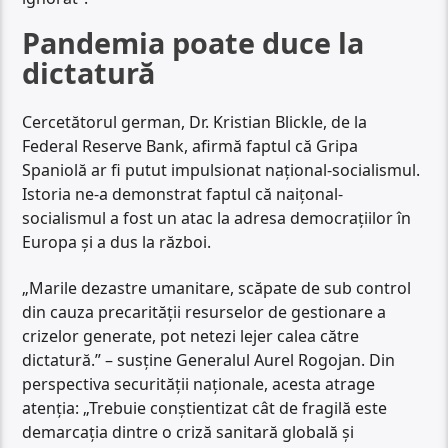
Pandemia poate duce la
dictatură
Cercetătorul german, Dr. Kristian Blickle, de la
Federal Reserve Bank, afirmă faptul că Gripa
Spaniolă ar fi putut impulsionat național-socialismul.
Istoria ne-a demonstrat faptul că naițonal-
socialismul a fost un atac la adresa democrațiilor în
Europa și a dus la război.
„Marile dezastre umanitare, scăpate de sub control
din cauza precarităţii resurselor de gestionare a
crizelor generate, pot netezi lejer calea către
dictatură.” – susține Generalul Aurel Rogojan. Din
perspectiva securităţii naţionale, acesta atrage
atenția: „Trebuie conştientizat cât de fragilă este
demarcaţia dintre o criză sanitară globală şi