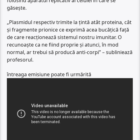
folosind aparatul replicativ al celulei în care se
găsește.
„Plasmidul respectiv trimite la țintă atât proteina, cât
și fragmente prionice ce exprimă acea bucățică față
de care reacționează sistemul nostru imunitar. O
recunoaște ca ne fiind proprie și atunci, în mod
normal, ar trebui să producă anti-corpi” – subliniează
profesorul.
întreaga emisiune poate fi urmărită