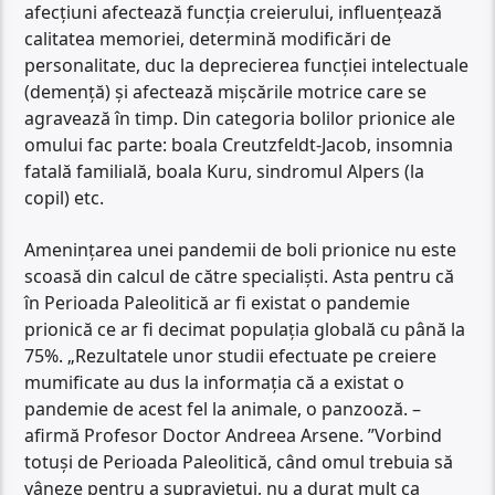
afecțiuni afectează funcția creierului, influențează
calitatea memoriei, determină modificări de
personalitate, duc la deprecierea funcției intelectuale
(demență) și afectează mișcările motrice care se
agravează în timp. Din categoria bolilor prionice ale
omului fac parte: boala Creutzfeldt-Jacob, insomnia
fatală familială, boala Kuru, sindromul Alpers (la
copil) etc.
Amenințarea unei pandemii de boli prionice nu este
scoasă din calcul de către specialiști. Asta pentru că
în Perioada Paleolitică ar fi existat o pandemie
prionică ce ar fi decimat populația globală cu până la
75%. „Rezultatele unor studii efectuate pe creiere
mumificate au dus la informația că a existat o
pandemie de acest fel la animale, o panzooză. –
afirmă Profesor Doctor Andreea Arsene. ”Vorbind
totuși de Perioada Paleolitică, când omul trebuia să
vâneze pentru a supraviețui, nu a durat mult ca