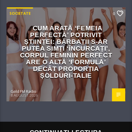
SOCIETATE
0
CUM ARATĂ ‘FEMEIA
PERFECTĂ’ POTRIVIT
ȘTIINȚEI: BĂRBAȚII S-AR
PUTEA SIMȚI ‘ÎNCURCAȚI’,
CORPUL FEMININ PERFECT
ARE O ALTĂ ‘FORMULĂ’
DECÂT PROPORȚIA
ȘOLDURI-TALIE
Gold FM Radio
8 AUGUST 2026