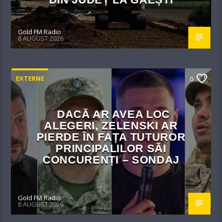
Gold FM Radio
8 AUGUST 2026
EXTERNE
0
DACĂ AR AVEA LOC
ALEGERI, ZELENSKI AR
PIERDE ÎN FAȚA TUTUROR
PRINCIPALILOR SĂI
CONCURENȚI – SONDAJ
Gold FM Radio
8 AUGUST 2026