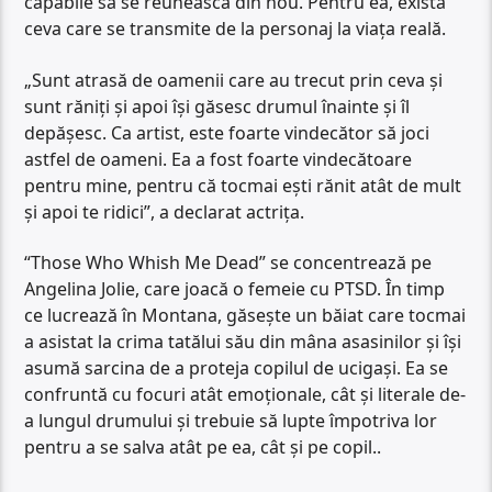
capabile să se reunească din nou. Pentru ea, există
ceva care se transmite de la personaj la viața reală.
„Sunt atrasă de oamenii care au trecut prin ceva și
sunt răniți și apoi își găsesc drumul înainte și îl
depășesc. Ca artist, este foarte vindecător să joci
astfel de oameni. Ea a fost foarte vindecătoare
pentru mine, pentru că tocmai ești rănit atât de mult
și apoi te ridici”, a declarat actrița.
“Those Who Whish Me Dead” se concentrează pe
Angelina Jolie, care joacă o femeie cu PTSD. În timp
ce lucrează în Montana, găsește un băiat care tocmai
a asistat la crima tatălui său din mâna asasinilor și își
asumă sarcina de a proteja copilul de ucigași. Ea se
confruntă cu focuri atât emoționale, cât și literale de-
a lungul drumului și trebuie să lupte împotriva lor
pentru a se salva atât pe ea, cât și pe copil..