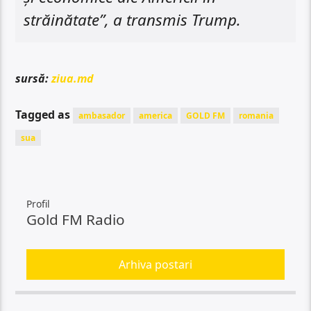
străinătate”, a transmis Trump.
sursă:
ziua.md
Tagged as
ambasador
america
GOLD FM
romania
sua
Profil
Gold FM Radio
Arhiva postari