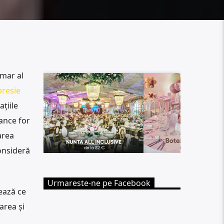
imar al
presie
țiile
iance for
area
consideră
Urmareste-ne pe Facebook
ează ce
area și