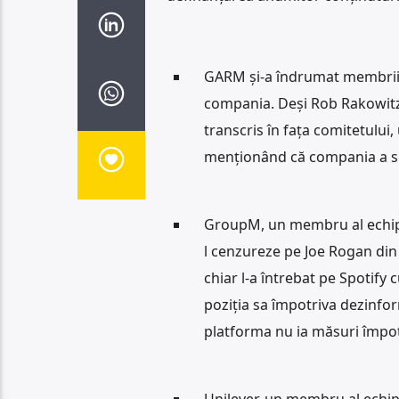
GARM și-a îndrumat membrii 
compania. Deși Rob Rakowitz, 
transcris în fața comitetulu
menționând că compania a s
GroupM, un membru al echipei
l cenzureze pe Joe Rogan din 
chiar l-a întrebat pe Spotif
poziția sa împotriva dezinfor
platforma nu ia măsuri împot
Unilever, un membru al echi