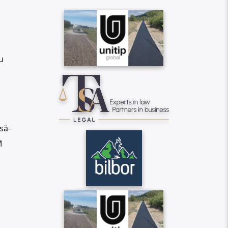
u
să-
M