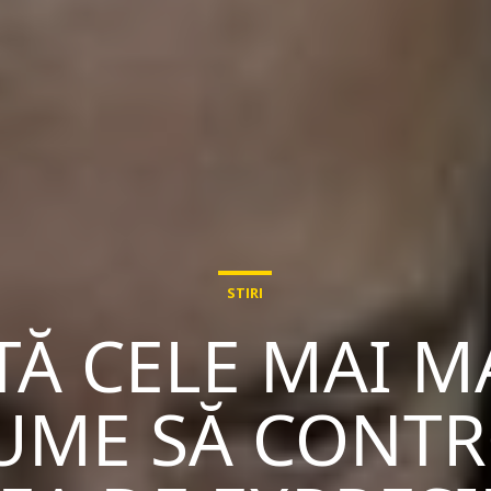
STIRI
Ă CELE MAI M
UME SĂ CONT