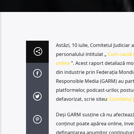
Astăzi, 10 iulie, Comitetul Judicia
personalului intitulat „
Cum caută c
online
”. Acest raport detaliază modu
din industrie prin Federația Mondial
Responsible Media (GARM) au parti
platformelor, podcast-urilor, postur
defavorizat, scrie siteu
l Comitetul 
Deși GARM susține că nu afectează 
conținut poate apărea online, inve
definanțarea anumitor conținuturi ș