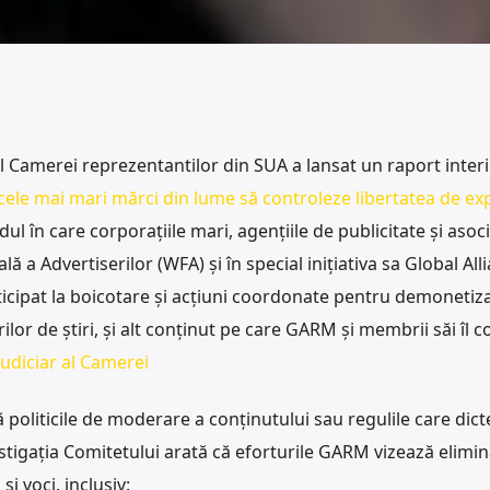
r al Camerei reprezentantilor din SUA a lansat un raport inter
ele mai mari mărci din lume să controleze libertatea de ex
l în care corporațiile mari, agențiile de publicitate și asocia
ă a Advertiserilor (WFA) și în special inițiativa sa Global All
cipat la boicotare și acțiuni coordonate pentru demonetiz
ilor de știri, și alt conținut pe care GARM și membrii săi îl 
Judiciar al Camerei
politicile de moderare a conținutului sau regulile care dict
stigația Comitetului arată că eforturile GARM vizează elimin
i voci, inclusiv: