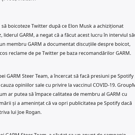
să boicoteze Twitter după ce Elon Musk a achiziționat
liderul GARM, a negat că a făcut acest lucru în interviul să
i, un membru GARM a documentat discuțiile despre boicot,
cos reclame de pe Twitter pe baza recomandărilor GARM.
 GARM Steer Team, a încercat să facă presiuni pe Spotify 
cauza opiniilor sale cu privire la vaccinul COVID-19. Group
y cum ar putea să împace calitatea de membru al GARM cu
mării și a amenințat că va opri publicitatea pe Spotify dacă
riva lui Joe Rogan.
pei GARM Steer Team, a căutat ca un anunț de campanie