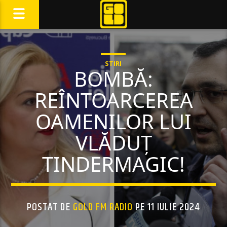
STIRI
BOMBĂ:
REÎNTOARCEREA
OAMENILOR LUI
VLĂDUȚ
TINDERMAGIC!
POSTAT DE
GOLD FM RADIO
PE 11 IULIE 2024