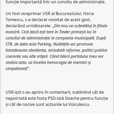
funcție importantă într-un consiliu de administrație.
Un fost viceprimar USR al Bucureștiului, Horia
Tomescu, s-a declarat revoltat de acest gest,
declarând următoarele: „
Din nou un scăndăluț în filiala
noastră. Cică dacă ești tare în Tinder primești loc în
consiliul de administrație la compania municipală. După
STB, de data asta Parking. Nulitățile vor promova
întotdeauna obediența, niciodată reforme, politici publice
coerente sau alte vrăjeli. Când liderii partidului meu vor
realiza asta, va încetini hemoragia de membri și
simpatizanți
”.
USR-iștii s-au aprins în comentarii, subliniind cât de
nepotrivită este fosta PSD-istă Sivache pentru funcție
și cât de nocive sunt acțiunile lui Voiculescu.