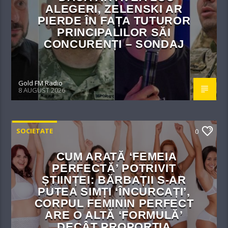
ALEGERI, ZELENSKI AR
PIERDE ÎN FAȚA TUTUROR
PRINCIPALILOR SĂI
CONCURENȚI – SONDAJ
Gold FM Radio
8 AUGUST 2026
SOCIETATE
0
CUM ARATĂ ‘FEMEIA
PERFECTĂ’ POTRIVIT
ȘTIINȚEI: BĂRBAȚII S-AR
PUTEA SIMȚI ‘ÎNCURCAȚI’,
CORPUL FEMININ PERFECT
ARE O ALTĂ ‘FORMULĂ’
DECÂT PROPORȚIA