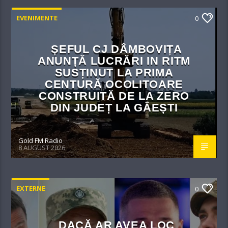
EVENIMENTE
0
ȘEFUL CJ DÂMBOVIȚA
ANUNȚĂ LUCRĂRI IN RITM
SUSȚINUT LA PRIMA
CENTURĂ OCOLITOARE
CONSTRUITĂ DE LA ZERO
DIN JUDEȚ LA GĂEȘTI
Gold FM Radio
8 AUGUST 2026
EXTERNE
0
DACĂ AR AVEA LOC