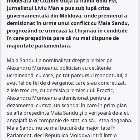
moderată de Cozmin Gușă la Radio Gold FM
,
jurnalistul Liviu Man a pus sub lupă criza
guvernamentală din Moldova, unde premierul a
demisionat în urma unui conflict cu Maia Sandu,
prognozând ce urmează la Chișinău în condițiile
în care președinta pare că nu mai dispune de
majoritate parlamentară.
Maia Sandu l-a nominalizat drept premier pe
Alexandru Munteanu, politician cu cetățenie
ucraineană, cu care, pe tot parcursul mandatului, a
avut fel de fel de divergențe, care s-au concretizat,
zilele trecute, cu demisia premierului. Practic,
Alexandru Munteanu a demisionat pentru a
dezamorsa, cumva, un scandal în care în prim-plan
se afla președinta Maia Sandu și o verișoară de-a ei,
angajată la o companie de stat, ca să… stea degeaba.
Maia Sandu nu se mai bucură de majoritate în
Parlament, deci Republica Moldova intră într-o