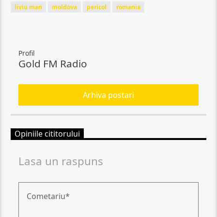
liviu man
moldova
pericol
romania
Profil
Gold FM Radio
Arhiva postari
Opiniile cititorului
Lasa un raspuns