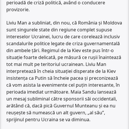
perioadă de criză politică, având o conducere
provizorie.
Liviu Man a subliniat, din nou, că România și Moldova
sunt singurele state din regiune complet supuse
intereselor Ucrainei, lucru de care corelează inclusiv
scandalurile politice legate de criza guvernamentală
din ambele țări. Regimul de la Kiev este pus într-o
situație foarte delicată, pe măsură ce rușii înaintează
tot mai mult pe teritoriul ucrainean. Liviu Man
interpretează în cheia situației disperate de la Kiev
insistența ca Putin să încheie pacea și preconizează
că vom asista la evenimente cel puțin interesante, în
perioada imediat următoare. Maia Sandu lansează
un mesaj subliminal către sponsorii săi occidentali,
arătând că, dacă pică Guvernul Munteanu și ea nu
reușește să numească un alt guvern, „al său”,
sprijinul pentru Ucraina se va diminua.