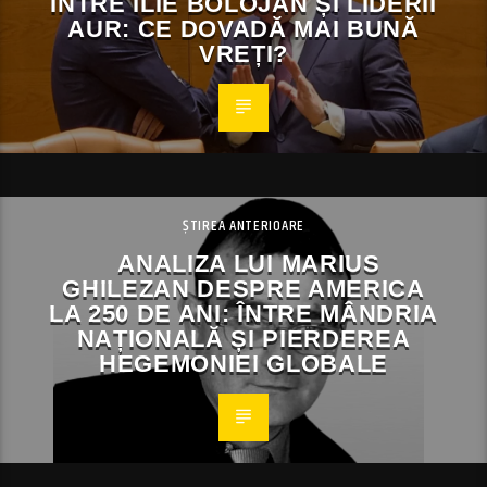
ÎNTRE ILIE BOLOJAN ȘI LIDERII
AUR: CE DOVADĂ MAI BUNĂ
VREȚI?
ȘTIREA ANTERIOARE
ANALIZA LUI MARIUS
GHILEZAN DESPRE AMERICA
LA 250 DE ANI: ÎNTRE MÂNDRIA
NAȚIONALĂ ȘI PIERDEREA
HEGEMONIEI GLOBALE