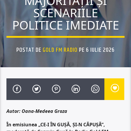
MAJORITĂȚII ȘI
SCENARIILE
POLITICE IMEDIATE
POSTAT DE
GOLD FM RADIO
PE 6 IULIE 2026
Autor: Oana-Medeea Groza
În emisiunea
„CE-I ÎN GUȘĂ, ȘI-N CĂPUȘĂ”,