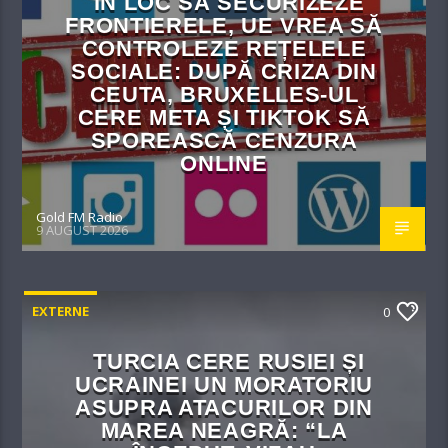
ÎN LOC SĂ SECURIZEZE
FRONTIERELE, UE VREA SĂ
CONTROLEZE REȚELELE
SOCIALE: DUPĂ CRIZA DIN
CEUTA, BRUXELLES-UL
CERE META ȘI TIKTOK SĂ
SPOREASCĂ CENZURA
ONLINE
Gold FM Radio
9 AUGUST 2026
EXTERNE
0
TURCIA CERE RUSIEI ȘI
UCRAINEI UN MORATORIU
ASUPRA ATACURILOR DIN
MAREA NEAGRĂ: “LA