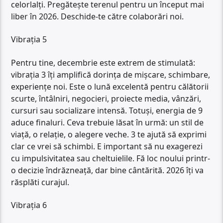
celorlalți. Pregătește terenul pentru un început mai
liber în 2026. Deschide-te către colaborări noi.
Vibrația 5
Pentru tine, decembrie este extrem de stimulată:
vibrația 3 îți amplifică dorința de mișcare, schimbare,
experiențe noi. Este o lună excelentă pentru călătorii
scurte, întâlniri, negocieri, proiecte media, vânzări,
cursuri sau socializare intensă. Totuși, energia de 9
aduce finaluri. Ceva trebuie lăsat în urmă: un stil de
viață, o relație, o alegere veche. 3 te ajută să exprimi
clar ce vrei să schimbi. E important să nu exagerezi
cu impulsivitatea sau cheltuielile. Fă loc noului printr-
o decizie îndrăzneață, dar bine cântărită. 2026 îți va
răsplăti curajul.
Vibrația 6