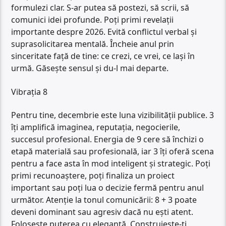
formulezi clar. S-ar putea să postezi, să scrii, să
comunici idei profunde. Poți primi revelații
importante despre 2026. Evită conflictul verbal și
suprasolicitarea mentală. Încheie anul prin
sinceritate față de tine: ce crezi, ce vrei, ce lași în
urmă. Găsește sensul și du-l mai departe.
Vibrația 8
Pentru tine, decembrie este luna vizibilității publice. 3
îți amplifică imaginea, reputația, negocierile,
succesul profesional. Energia de 9 cere să închizi o
etapă materială sau profesională, iar 3 îți oferă scena
pentru a face asta în mod inteligent și strategic. Poți
primi recunoaștere, poți finaliza un proiect
important sau poți lua o decizie fermă pentru anul
următor. Atenție la tonul comunicării: 8 + 3 poate
deveni dominant sau agresiv dacă nu ești atent.
Folosește puterea cu eleganță. Construiește-ți