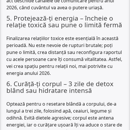
act deschide canalele de comunicare pentru anul
2026, când cuvântul va avea o putere uriașă.
5. Protejează-ți energia – încheie o
relație toxică sau pune o limită fermă
Finalizarea relațiilor toxice este esențială în această
perioadă. Nu este nevoie de rupturi brutale; poți
pune o limită, crea distanță sau reconfigura raportul
cu acele persoane care îți consumă vitalitatea. Astfel,
vei crea spațiu pentru relații noi, mai potrivite cu
energia anului 2026.
6. Curăță-ți corpul – 3 zile de detox
blând sau hidratare intensă
Optează pentru o resetare blândă a corpului, de-a
lungul a trei zile, folosind apă, ceaiuri, legume și
odihnă. Evită dietele agresive; corpul este antena
energiei, iar o curățare ușoară îți va aduce o stare de