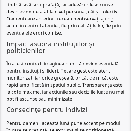
tind să iasă la suprafață, iar adevărurile ascunse
devin evidente atât la nivel personal, cât și colectiv.
Oameni care anterior treceau neobservați ajung
acum în centrul atenției, fie prin calitățile lor, fie prin
eventualele erori comise.
Impact asupra instituțiilor și
politicienilor
În acest context, imaginea publică devine esențială
pentru instituții și lideri. Fiecare gest este atent
monitorizat, iar orice greșeală, oricât de mică, este
rapid amplificată în spațiul public. Transparența este
la cote maxime, iar acțiunile sau deciziile luate nu mai
pot fi ascunse sau minimizate.
Consecințe pentru indivizi
Pentru oameni, această lună pune accent pe modul
în care se prezintă, se exprimă și se poziționează