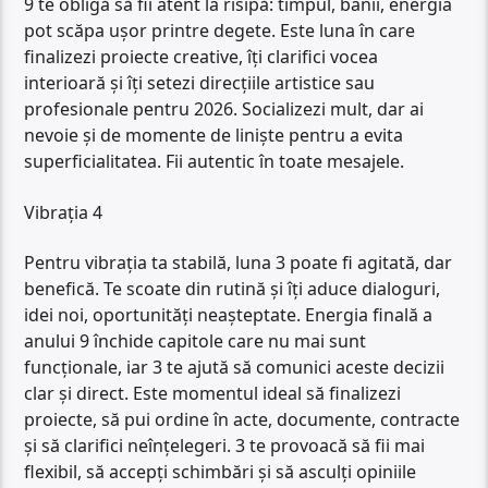
9 te obligă să fii atent la risipă: timpul, banii, energia
pot scăpa ușor printre degete. Este luna în care
finalizezi proiecte creative, îți clarifici vocea
interioară și îți setezi direcțiile artistice sau
profesionale pentru 2026. Socializezi mult, dar ai
nevoie și de momente de liniște pentru a evita
superficialitatea. Fii autentic în toate mesajele.
Vibrația 4
Pentru vibrația ta stabilă, luna 3 poate fi agitată, dar
benefică. Te scoate din rutină și îți aduce dialoguri,
idei noi, oportunități neașteptate. Energia finală a
anului 9 închide capitole care nu mai sunt
funcționale, iar 3 te ajută să comunici aceste decizii
clar și direct. Este momentul ideal să finalizezi
proiecte, să pui ordine în acte, documente, contracte
și să clarifici neînțelegeri. 3 te provoacă să fii mai
flexibil, să accepți schimbări și să asculți opiniile