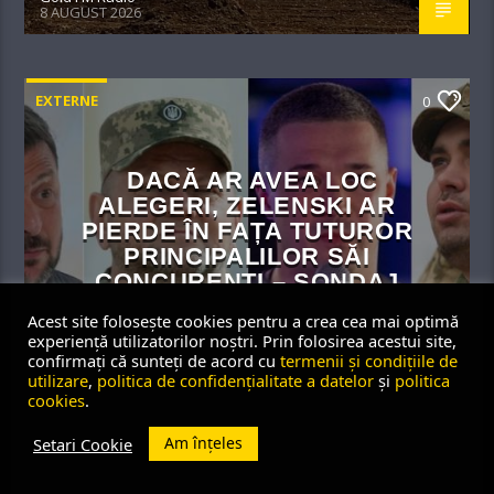
8 AUGUST 2026
EXTERNE
0
DACĂ AR AVEA LOC
ALEGERI, ZELENSKI AR
PIERDE ÎN FAȚA TUTUROR
PRINCIPALILOR SĂI
CONCURENȚI – SONDAJ
Acest site folosește cookies pentru a crea cea mai optimă
experiență utilizatorilor noștri. Prin folosirea acestui site,
confirmați că sunteți de acord cu
termenii și condițiile de
Gold FM Radio
utilizare
,
politica de confidențialitate a datelor
și
politica
8 AUGUST 2026
cookies
.
Am înțeles
Setari Cookie
SOCIETATE
0