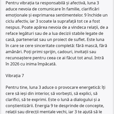
Pentru vibrația ta responsabilă și afectivă, luna 3
aduce nevoia de comunicare în familie, clarificări
emoționale și exprimarea sentimentelor. 9 închide un
ciclu afectiv, iar 3 scoate la suprafață tot ce a fost
nespus. Poate apărea nevoia de a vindeca relații, de a
reface legături sau de a lua decizii stabile legate de
casă, parteneriat sau un proiect de suflet. Este luna
în care se cere sinceritate completă: fără mască, fără
amânări. Poți primi sprijin, cadouri, invitații sau
recunoaștere pentru ceea ce ai făcut tot anul. Intră
în 2026 cu inima împăcată.
Vibrația 7
Pentru tine, luna 3 aduce o provocare energetică: îți
cere să ieși din interior, să vorbești, să explici, să
clarifici, să te exprimi. Este o lună a dialogului și a
conștientizării. Energia 9 te desprinde de concepte,
relații sau direcții mentale vechi, iar 3 te ajută să le