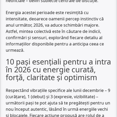
neoficiale – devin subiecte centrale de discuție.
Energia acestei perioade este resimțită cu
intensitate, deoarece oamenii percep instinctiv că
anul următor, 2026, va aduce schimbări majore.
Astfel, mintea colectivă este în căutare de indicii,
confirmări și sensuri, explorând fiecare detaliu al
informațiilor disponibile pentru a anticipa ceea ce
urmează.
10 pași esențiali pentru a intra
în 2026 cu energie curată,
forță, claritate și optimism
Respectând vibrațiile specifice ale lunii decembrie – 9
(curățare), 1 (debut) și 3 (expresie, vizibilitate) –
următorii pași te pot ajuta să te pregătești pentru un
nou început autentic, lăsând în urmă energiile vechi
și blocajele. Fiecare acțiune propusă are rolul de a