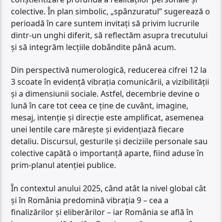
colective. În plan simbolic, „spânzuratul” sugerează o
perioadă în care suntem invitați să privim lucrurile
dintr-un unghi diferit, să reflectăm asupra trecutului
și să integrăm lecțiile dobândite până acum.
Din perspectivă numerologică, reducerea cifrei 12 la
3 scoate în evidență vibrația comunicării, a vizibilității
și a dimensiunii sociale. Astfel, decembrie devine o
lună în care tot ceea ce ține de cuvânt, imagine,
mesaj, intenție și direcție este amplificat, asemenea
unei lentile care mărește și evidențiază fiecare
detaliu. Discursul, gesturile și deciziile personale sau
colective capătă o importanță aparte, fiind aduse în
prim-planul atenției publice.
În contextul anului 2025, când atât la nivel global cât
și în România predomină vibrația 9 – cea a
finalizărilor și eliberărilor – iar România se află în