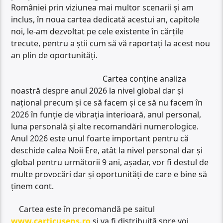
României prin viziunea mai multor scenarii și am
inclus, în noua cartea dedicată acestui an, capitole
noi, le-am dezvoltat pe cele existente în cărțile
trecute, pentru a știi cum să vă raportați la acest nou
an plin de oportunități.
Cartea conține analiza
noastră despre anul 2026 la nivel global dar și
național precum și ce să facem și ce să nu facem în
2026 în funție de vibrația interioară, anul personal,
luna personală și alte recomandări numerologice.
Anul 2026 este unul foarte important pentru că
deschide calea Noii Ere, atât la nivel personal dar și
global pentru următorii 9 ani, așadar, vor fi destul de
multe provocări dar și oportunități de care e bine să
ținem cont.
Cartea este în precomandă pe saitul
www.carticusens.ro
și va fi distribuită spre voi