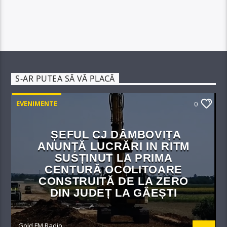
S-AR PUTEA SĂ VĂ PLACĂ
EVENIMENTE
0
ȘEFUL CJ DÂMBOVIȚA
ANUNȚĂ LUCRĂRI IN RITM
SUSȚINUT LA PRIMA
CENTURĂ OCOLITOARE
CONSTRUITĂ DE LA ZERO
DIN JUDEȚ LA GĂEȘTI
Gold FM Radio