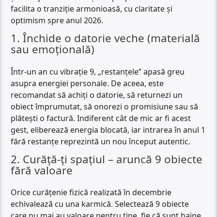
facilita o tranziție armonioasă, cu claritate și
optimism spre anul 2026.
1. Închide o datorie veche (materială
sau emoțională)
Într-un an cu vibrație 9, „restanțele” apasă greu
asupra energiei personale. De aceea, este
recomandat să achiți o datorie, să returnezi un
obiect împrumutat, să onorezi o promisiune sau să
plătești o factură. Indiferent cât de mic ar fi acest
gest, eliberează energia blocată, iar intrarea în anul 1
fără restanțe reprezintă un nou început autentic.
2. Curăță-ți spațiul – aruncă 9 obiecte
fără valoare
Orice curățenie fizică realizată în decembrie
echivalează cu una karmică. Selectează 9 obiecte
care nu mai au valoare pentru tine, fie că sunt haine