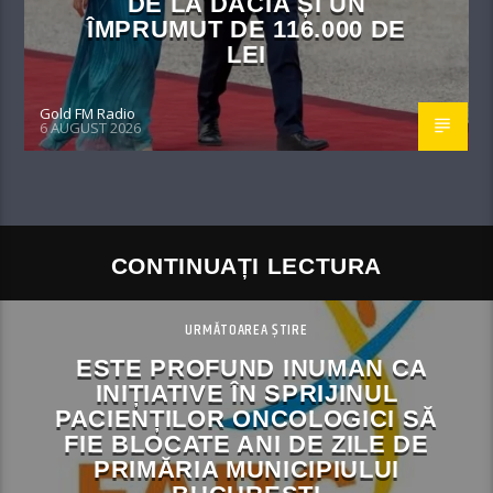
DE LA DACIA ȘI UN
ÎMPRUMUT DE 116.000 DE
LEI
Gold FM Radio
6 AUGUST 2026
CONTINUAȚI LECTURA
URMĂTOAREA ȘTIRE
ESTE PROFUND INUMAN CA
INIȚIATIVE ÎN SPRIJINUL
PACIENȚILOR ONCOLOGICI SĂ
FIE BLOCATE ANI DE ZILE DE
PRIMĂRIA MUNICIPIULUI