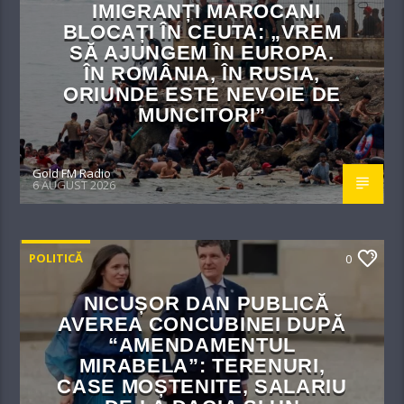
IMIGRANȚI MAROCANI
BLOCAȚI ÎN CEUTA: „VREM
SĂ AJUNGEM ÎN EUROPA.
ÎN ROMÂNIA, ÎN RUSIA,
ORIUNDE ESTE NEVOIE DE
MUNCITORI”
Gold FM Radio
6 AUGUST 2026
POLITICĂ
0
NICUȘOR DAN PUBLICĂ
AVEREA CONCUBINEI DUPĂ
“AMENDAMENTUL
MIRABELA”: TERENURI,
CASE MOȘTENITE, SALARIU