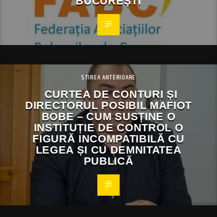
BUCUREȘTI
ȘTIREA ANTERIOARE
CURTEA DE CONTURI ȘI
DIRECTORUL POSIBIL MAFIOT
BOBE – CUM SUSȚINE O
INSTITUȚIE DE CONTROL O
FIGURĂ INCOMPATIBILĂ CU
LEGEA ȘI CU DEMNITATEA
PUBLICĂ