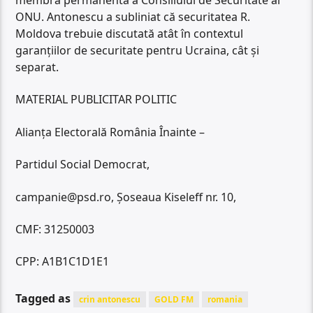
ONU. Antonescu a subliniat că securitatea R.
Moldova trebuie discutată atât în contextul
garanțiilor de securitate pentru Ucraina, cât și
separat.
MATERIAL PUBLICITAR POLITIC
Alianța Electorală România Înainte –
Partidul Social Democrat,
campanie@psd.ro, Șoseaua Kiseleff nr. 10,
CMF: 31250003
CPP: A1B1C1D1E1
Tagged as
crin antonescu
GOLD FM
romania