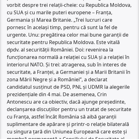
vorbit despre trei relații-cheie: cu Republica Moldova,
cu SUA și cu marile puteri europene – Franța,
Germania și Marea Britanie. „Trei lucruri care
pornesc în același timp, pentru că sunt la fel de
urgente. Unu: pregătirea celor mai bune garanții de
securitate pentru Republica Moldova. Este vitală
dpdv. al securității României. Doi: revenirea la
funcționarea normală a relației cu SUA și a relației în
interiorul NATO. Și trei: atragerea, sub în interes de
securitate, a Franței, a Germaniei și a Marii Britanii în
zona Mării Negre și a României”, a declarat
candidatul susținut de PSD, PNL și UDMR la alegerile
prezidențiale din 4 mai. De asemenea, Crin
Antonescu are ca obiectiv, dacă ajunge președinte,
declanșarea discuțiilor pentru un tratat de securitate
cu Franța, astfel încât România să aibă garanții
suplimentare de apărare și printr-o relație bilaterală
cu singura țară din Uniunea Europeană care este și
membră permanentă a Consiliului de Securitate al