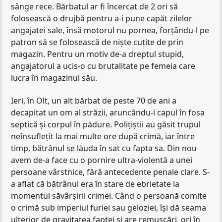
sânge rece. Bărbatul ar fi încercat de 2 ori să
folosească o drujbă pentru a-i pune capăt zilelor
angajatei sale, însă motorul nu pornea, forțându-l pe
patron să se folosească de niște cuțite de prin
magazin. Pentru un motiv de-a dreptul stupid,
angajatorul a ucis-o cu brutalitate pe femeia care
lucra în magazinul său.
Ieri, în Olt, un alt bărbat de peste 70 de ani a
decapitat un om al străzii, aruncându-i capul în fosa
septică și corpul în pădure. Polițiștii au găsit trupul
neînsuflețit la mai multe ore după crimă, iar între
timp, bătrânul se lăuda în sat cu fapta sa. Din nou
avem de-a face cu o pornire ultra-violentă a unei
persoane vârstnice, fără antecedente penale clare. S-
a aflat că bătrânul era în stare de ebrietate la
momentul săvârșirii crimei. Când o persoană comite
o crimă sub imperiul furiei sau geloziei, își dă seama
ulterior de gravitatea faptei și are remușcări, ori în