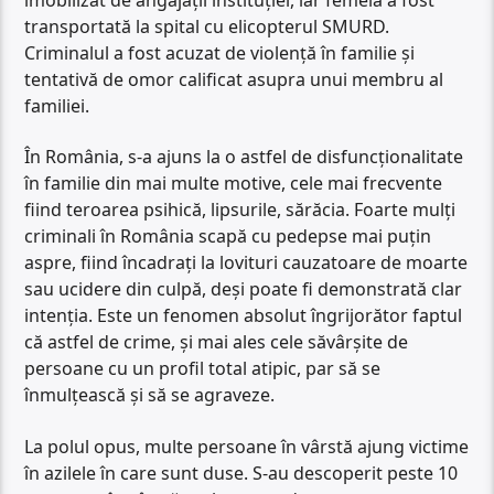
transportată la spital cu elicopterul SMURD.
Criminalul a fost acuzat de violență în familie și
tentativă de omor calificat asupra unui membru al
familiei.
În România, s-a ajuns la o astfel de disfuncționalitate
în familie din mai multe motive, cele mai frecvente
fiind teroarea psihică, lipsurile, sărăcia. Foarte mulți
criminali în România scapă cu pedepse mai puțin
aspre, fiind încadrați la lovituri cauzatoare de moarte
sau ucidere din culpă, deși poate fi demonstrată clar
intenția. Este un fenomen absolut îngrijorător faptul
că astfel de crime, și mai ales cele săvârșite de
persoane cu un profil total atipic, par să se
înmulțească și să se agraveze.
La polul opus, multe persoane în vârstă ajung victime
în azilele în care sunt duse. S-au descoperit peste 10