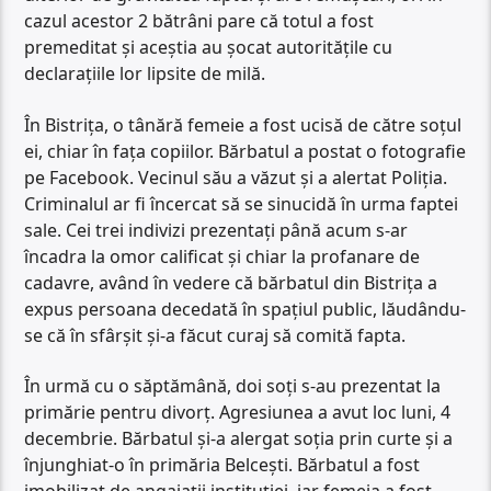
cazul acestor 2 bătrâni pare că totul a fost
premeditat și aceștia au șocat autoritățile cu
declarațiile lor lipsite de milă.
În Bistrița, o tânără femeie a fost ucisă de către soțul
ei, chiar în fața copiilor. Bărbatul a postat o fotografie
pe Facebook. Vecinul său a văzut și a alertat Poliția.
Criminalul ar fi încercat să se sinucidă în urma faptei
sale. Cei trei indivizi prezentați până acum s-ar
încadra la omor calificat și chiar la profanare de
cadavre, având în vedere că bărbatul din Bistrița a
expus persoana decedată în spațiul public, lăudându-
se că în sfârșit și-a făcut curaj să comită fapta.
În urmă cu o săptămână, doi soți s-au prezentat la
primărie pentru divorț. Agresiunea a avut loc luni, 4
decembrie. Bărbatul și-a alergat soția prin curte și a
înjunghiat-o în primăria Belcești. Bărbatul a fost
imobilizat de angajații instituției, iar femeia a fost