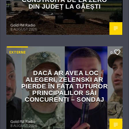
DIN JUDEȚ LA GĂEȘTI
Gold FM Radio
8 AUGUST 2026
EXTERNE
0
DACĂ AR AVEA LOC
ALEGERI, ZELENSKI AR
PIERDE ÎN FAȚA TUTUROR
PRINCIPALILOR SĂI
CONCURENȚI – SONDAJ
Gold FM Radio
8 AUGUST 2026