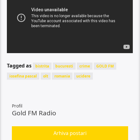
Tagged as
bistrita
bucuresti
crime
GOLD FM
iosefina pascal
olt
romania
ucidere
Profil
Gold FM Radio
Arhiva postari