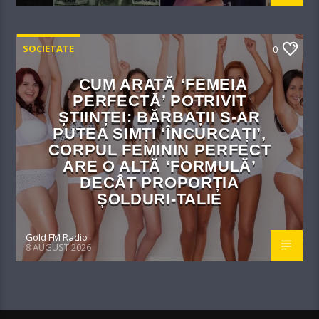
SOCIETATE
0
CUM ARATĂ ‘FEMEIA
PERFECTĂ’ POTRIVIT
ȘTIINȚEI: BĂRBAȚII S-AR
PUTEA SIMȚI ‘ÎNCURCAȚI’,
CORPUL FEMININ PERFECT
ARE O ALTĂ ‘FORMULĂ’
DECÂT PROPORȚIA
ȘOLDURI-TALIE
Gold FM Radio
8 AUGUST 2026