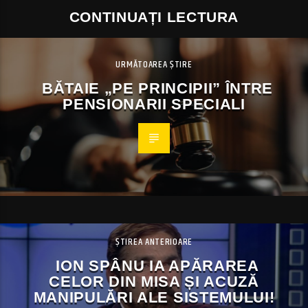
CONTINUAȚI LECTURA
URMĂTOAREA ȘTIRE
BĂTAIE „PE PRINCIPII” ÎNTRE
PENSIONARII SPECIALI
ȘTIREA ANTERIOARE
ION SPÂNU IA APĂRAREA
CELOR DIN MISA ȘI ACUZĂ
MANIPULĂRI ALE SISTEMULUI!