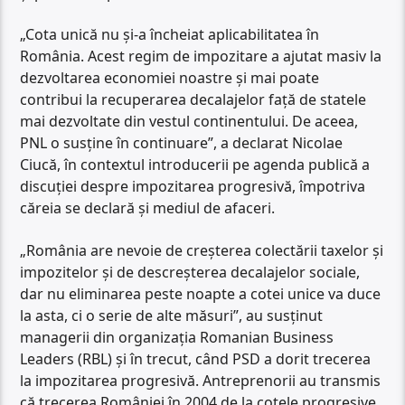
„Cota unică nu și-a încheiat aplicabilitatea în
România. Acest regim de impozitare a ajutat masiv la
dezvoltarea economiei noastre și mai poate
contribui la recuperarea decalajelor față de statele
mai dezvoltate din vestul continentului. De aceea,
PNL o susține în continuare”, a declarat Nicolae
Ciucă, în contextul introducerii pe agenda publică a
discuției despre impozitarea progresivă, împotriva
căreia se declară și mediul de afaceri.
„România are nevoie de creșterea colectării taxelor și
impozitelor și de descreșterea decalajelor sociale,
dar nu eliminarea peste noapte a cotei unice va duce
la asta, ci o serie de alte măsuri”, au susținut
managerii din organizația Romanian Business
Leaders (RBL) și în trecut, când PSD a dorit trecerea
la impozitarea progresivă. Antreprenorii au transmis
că trecerea României în 2004 de la cotele progresive