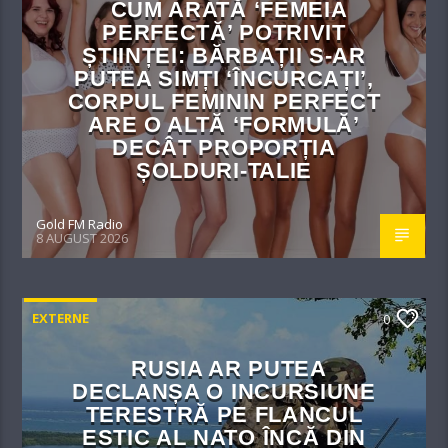
CUM ARATĂ ‘FEMEIA
PERFECTĂ’ POTRIVIT
ȘTIINȚEI: BĂRBAȚII S-AR
PUTEA SIMȚI ‘ÎNCURCAȚI’,
CORPUL FEMININ PERFECT
ARE O ALTĂ ‘FORMULĂ’
DECÂT PROPORȚIA
ȘOLDURI-TALIE
Gold FM Radio
8 AUGUST 2026
EXTERNE
0
RUSIA AR PUTEA
DECLANȘA O INCURSIUNE
TERESTRĂ PE FLANCUL
ESTIC AL NATO ÎNCĂ DIN