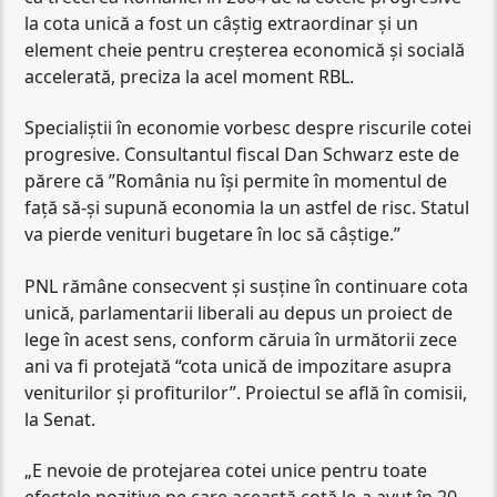
la cota unică a fost un câștig extraordinar și un
element cheie pentru creșterea economică și socială
accelerată, preciza la acel moment RBL.
Specialiștii în economie vorbesc despre riscurile cotei
progresive. Consultantul fiscal Dan Schwarz este de
părere că ”România nu își permite în momentul de
față să-și supună economia la un astfel de risc. Statul
va pierde venituri bugetare în loc să câștige.”
PNL rămâne consecvent și susține în continuare cota
unică, parlamentarii liberali au depus un proiect de
lege în acest sens, conform căruia în următorii zece
ani va fi protejată “cota unică de impozitare asupra
veniturilor și profiturilor”. Proiectul se află în comisii,
la Senat.
„E nevoie de protejarea cotei unice pentru toate
efectele pozitive pe care această cotă le-a avut în 20