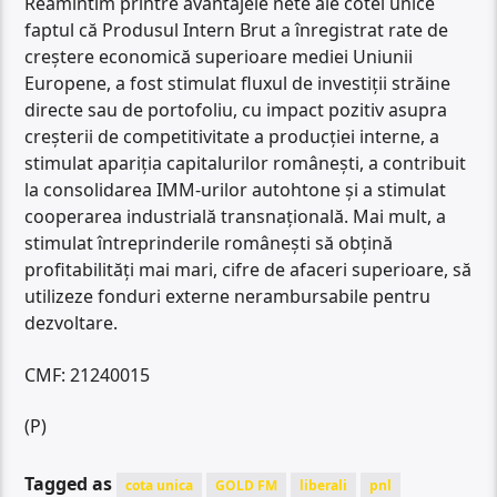
Reamintim printre avantajele nete ale cotei unice
faptul că Produsul Intern Brut a înregistrat rate de
creștere economică superioare mediei Uniunii
Europene, a fost stimulat fluxul de investiții străine
directe sau de portofoliu, cu impact pozitiv asupra
creșterii de competitivitate a producției interne, a
stimulat apariția capitalurilor românești, a contribuit
la consolidarea IMM-urilor autohtone și a stimulat
cooperarea industrială transnațională. Mai mult, a
stimulat întreprinderile românești să obțină
profitabilități mai mari, cifre de afaceri superioare, să
utilizeze fonduri externe nerambursabile pentru
dezvoltare.
CMF: 21240015
(P)
Tagged as
cota unica
GOLD FM
liberali
pnl