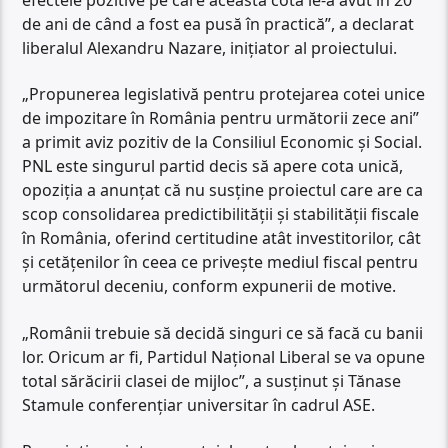
de ani de când a fost ea pusă în practică”, a declarat
liberalul Alexandru Nazare, inițiator al proiectului.
„Propunerea legislativă pentru protejarea cotei unice
de impozitare în România pentru următorii zece ani”
a primit aviz pozitiv de la Consiliul Economic și Social.
PNL este singurul partid decis să apere cota unică,
opoziția a anunțat că nu susține proiectul care are ca
scop consolidarea predictibilității și stabilității fiscale
în România, oferind certitudine atât investitorilor, cât
și cetățenilor în ceea ce privește mediul fiscal pentru
următorul deceniu, conform expunerii de motive.
„Românii trebuie să decidă singuri ce să facă cu banii
lor. Oricum ar fi, Partidul Național Liberal se va opune
total sărăcirii clasei de mijloc”, a susținut și Tănase
Stamule conferențiar universitar în cadrul ASE.