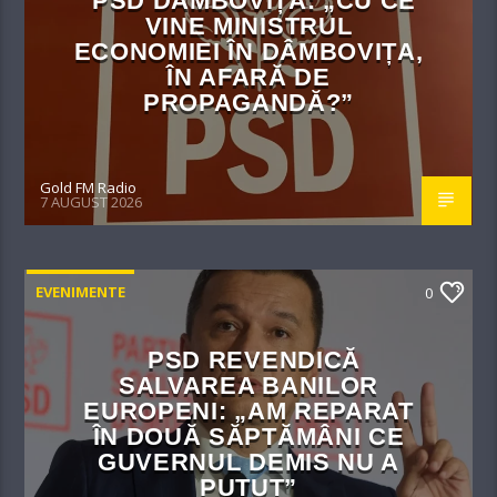
PSD DÂMBOVIȚA: „CU CE
VINE MINISTRUL
ECONOMIEI ÎN DÂMBOVIȚA,
ÎN AFARĂ DE
PROPAGANDĂ?”
Gold FM Radio
7 AUGUST 2026
EVENIMENTE
0
PSD REVENDICĂ
SALVAREA BANILOR
EUROPENI: „AM REPARAT
ÎN DOUĂ SĂPTĂMÂNI CE
GUVERNUL DEMIS NU A
PUTUT”