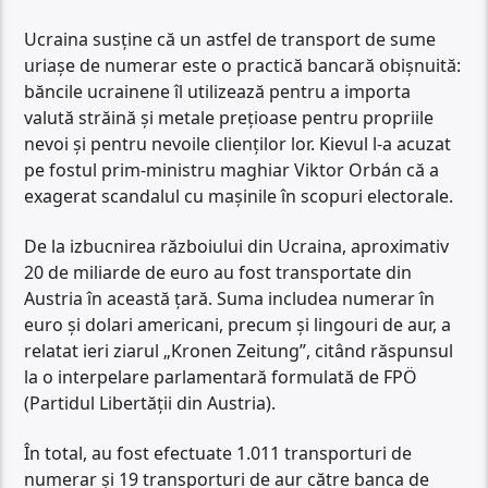
Ucraina susține că un astfel de transport de sume
uriașe de numerar este o practică bancară obișnuită:
băncile ucrainene îl utilizează pentru a importa
valută străină și metale prețioase pentru propriile
nevoi și pentru nevoile clienților lor. Kievul l-a acuzat
pe fostul prim-ministru maghiar Viktor Orbán că a
exagerat scandalul cu mașinile în scopuri electorale.
De la izbucnirea războiului din Ucraina, aproximativ
20 de miliarde de euro au fost transportate din
Austria în această țară. Suma includea numerar în
euro și dolari americani, precum și lingouri de aur, a
relatat ieri ziarul „Kronen Zeitung”, citând răspunsul
la o interpelare parlamentară formulată de FPÖ
(Partidul Libertății din Austria).
În total, au fost efectuate 1.011 transporturi de
numerar și 19 transporturi de aur către banca de