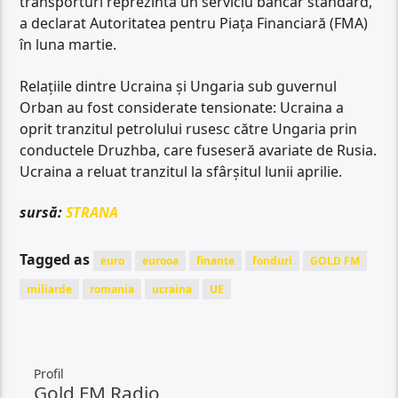
transporturi reprezintă un serviciu bancar standard,
a declarat Autoritatea pentru Piața Financiară (FMA)
în luna martie.
Relațiile dintre Ucraina și Ungaria sub guvernul
Orban au fost considerate tensionate: Ucraina a
oprit tranzitul petrolului rusesc către Ungaria prin
conductele Druzhba, care fuseseră avariate de Rusia.
Ucraina a reluat tranzitul la sfârșitul lunii aprilie.
sursă:
STRANA
Tagged as
euro
eurooa
finante
fonduri
GOLD FM
miliarde
romania
ucraina
UE
Profil
Gold FM Radio