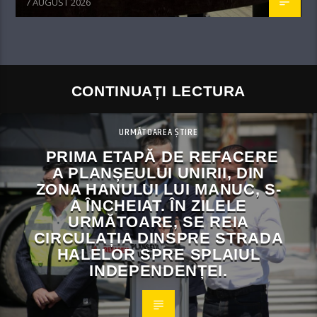
7 AUGUST 2026
CONTINUAȚI LECTURA
URMĂTOAREA ȘTIRE
PRIMA ETAPĂ DE REFACERE
A PLANȘEULUI UNIRII, DIN
ZONA HANULUI LUI MANUC, S-
A ÎNCHEIAT. ÎN ZILELE
URMĂTOARE, SE REIA
CIRCULAȚIA DINSPRE STRADA
HALELOR SPRE SPLAIUL
INDEPENDENȚEI.