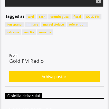
Tagged as
carti
cash
cozmin gusa
fiscal
GOLD FM
ion spanu
limitare
marcel ciolacu
referendum
reforma
revolta
romania
Profil
Gold FM Radio
Arhiva postari
Opiniile cititorului