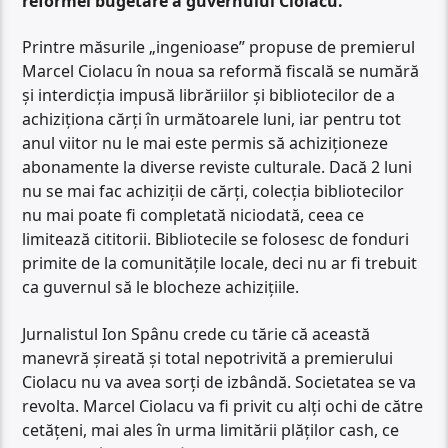
reformei bugetare a guvernului Ciolacu.
Printre măsurile „ingenioase” propuse de premierul
Marcel Ciolacu în noua sa reformă fiscală se numără
și interdicția impusă librăriilor și bibliotecilor de a
achiziționa cărți în următoarele luni, iar pentru tot
anul viitor nu le mai este permis să achiziționeze
abonamente la diverse reviste culturale. Dacă 2 luni
nu se mai fac achiziții de cărți, colecția bibliotecilor
nu mai poate fi completată niciodată, ceea ce
limitează cititorii. Bibliotecile se folosesc de fonduri
primite de la comunitățile locale, deci nu ar fi trebuit
ca guvernul să le blocheze achizițiile.
Jurnalistul Ion Spânu crede cu tărie că această
manevră șireată și total nepotrivită a premierului
Ciolacu nu va avea sorți de izbândă. Societatea se va
revolta. Marcel Ciolacu va fi privit cu alți ochi de către
cetățeni, mai ales în urma limitării plăților cash, ce