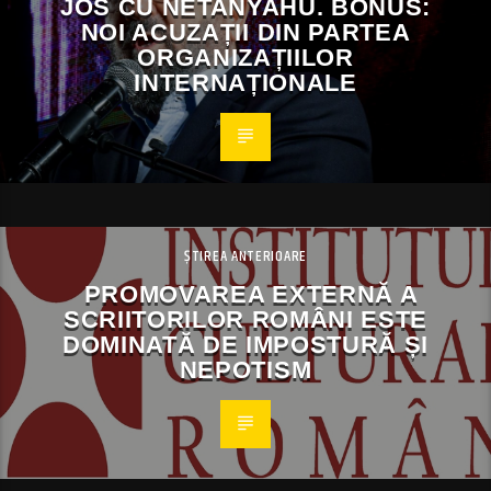
JOS CU NETANYAHU. BONUS:
NOI ACUZAȚII DIN PARTEA
ORGANIZAȚIILOR
INTERNAȚIONALE
ȘTIREA ANTERIOARE
PROMOVAREA EXTERNĂ A
SCRIITORILOR ROMÂNI ESTE
DOMINATĂ DE IMPOSTURĂ ȘI
NEPOTISM