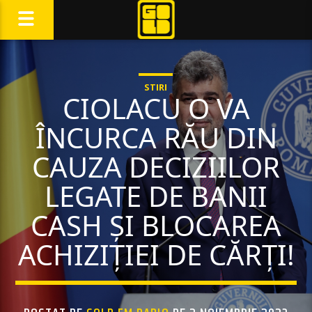
STIRI
CIOLACU O VA
ÎNCURCA RĂU DIN
CAUZA DECIZIILOR
LEGATE DE BANII
CASH ȘI BLOCAREA
ACHIZIȚIEI DE CĂRȚI!