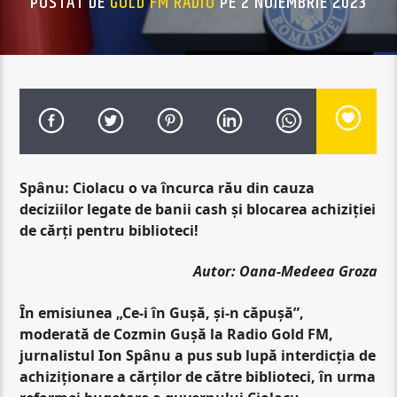
POSTAT DE
GOLD FM RADIO
PE 2 NOIEMBRIE 2023
Spânu: Ciolacu o va încurca rău din cauza
deciziilor legate de banii cash și blocarea achiziției
de cărți pentru biblioteci!
Autor: Oana-Medeea Groza
În emisiunea „Ce-i în Gușă, și-n căpușă”,
moderată de Cozmin Gușă la Radio Gold FM,
jurnalistul Ion Spânu a pus sub lupă interdicția de
achiziționare a cărților de către biblioteci, în urma