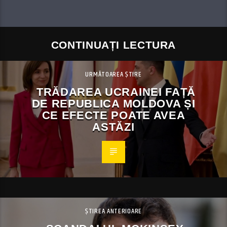
CONTINUAȚI LECTURA
URMĂTOAREA ȘTIRE
TRĂDAREA UCRAINEI FAȚĂ
DE REPUBLICA MOLDOVA ȘI
CE EFECTE POATE AVEA
ASTĂZI
ȘTIREA ANTERIOARE