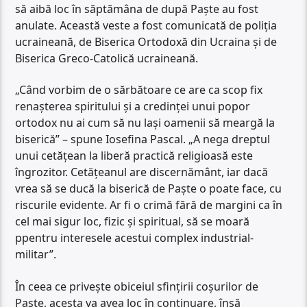
să aibă loc în săptămâna de după Paște au fost
anulate. Această veste a fost comunicată de poliția
ucraineană, de Biserica Ortodoxă din Ucraina și de
Biserica Greco-Catolică ucraineană.
„Când vorbim de o sărbătoare ce are ca scop fix
renașterea spiritului și a credinței unui popor
ortodox nu ai cum să nu lași oamenii să meargă la
biserică” – spune Iosefina Pascal. „A nega dreptul
unui cetățean la liberă practică religioasă este
îngrozitor. Cetățeanul are discernământ, iar dacă
vrea să se ducă la biserică de Paște o poate face, cu
riscurile evidente. Ar fi o crimă fără de margini ca în
cel mai sigur loc, fizic și spiritual, să se moară
ppentru interesele acestui complex industrial-
militar”.
În ceea ce privește obiceiul sfințirii coșurilor de
Paște, acesta va avea loc în continuare, însă