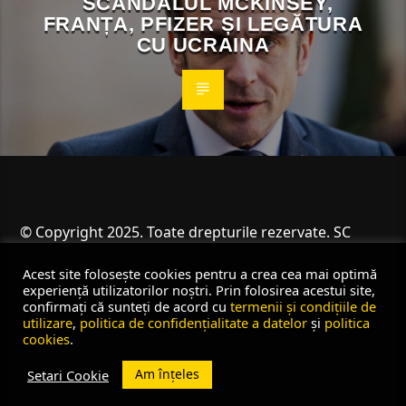
SCANDALUL MCKINSEY,
FRANȚA, PFIZER ȘI LEGĂTURA
CU UCRAINA
© Copyright 2025. Toate drepturile rezervate. SC
Angus Resources SRL
Acest site folosește cookies pentru a crea cea mai optimă
experiență utilizatorilor noștri. Prin folosirea acestui site,
confirmați că sunteți de acord cu
termenii și condițiile de
utilizare
,
politica de confidențialitate a datelor
și
politica
cookies
.
Am înțeles
Setari Cookie