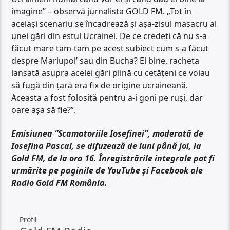
imagine” – observă jurnalista GOLD FM. „Tot în
același scenariu se încadrează și așa-zisul masacru al
unei gări din estul Ucrainei. De ce credeți că nu s-a
făcut mare tam-tam pe acest subiect cum s-a făcut
despre Mariupol’ sau din Bucha? Ei bine, racheta
lansată asupra acelei gări plină cu cetățeni ce voiau
să fugă din țară era fix de origine ucraineană.
Aceasta a fost folosită pentru a-i goni pe ruși, dar
oare așa să fie?”.
Emisiunea “Scamatoriile Iosefinei”, moderată de
Iosefina Pascal, se difuzează de luni până joi, la
Gold FM, de la ora 16. Înregistrările integrale pot fi
urmărite pe paginile de YouTube și Facebook ale
Radio Gold FM România.
Profil