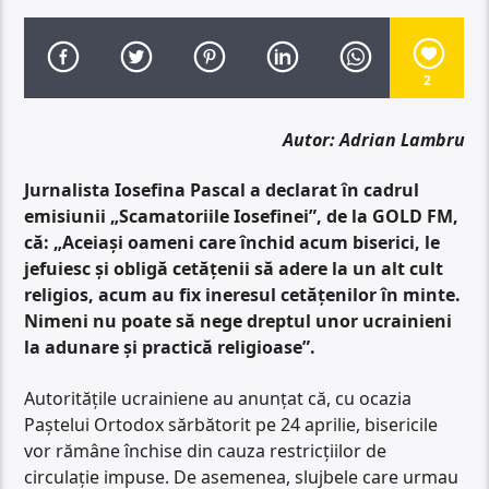
2
Autor: Adrian Lambru
Jurnalista Iosefina Pascal a declarat în cadrul
emisiunii „Scamatoriile Iosefinei”, de la GOLD FM,
că: „Aceiași oameni care închid acum biserici, le
jefuiesc și obligă cetățenii să adere la un alt cult
religios, acum au fix ineresul cetățenilor în minte.
Nimeni nu poate să nege dreptul unor ucrainieni
la adunare și practică religioase”.
Autoritățile ucrainiene au anunțat că, cu ocazia
Paștelui Ortodox sărbătorit pe 24 aprilie, bisericile
vor rămâne închise din cauza restricțiilor de
circulație impuse. De asemenea, slujbele care urmau