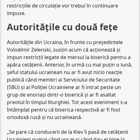
restricțiile de circulație vor trebui în continuare
impuse.
Autoritățile cu două fețe
Autoritățile din Ucraina, în frunte cu președintele
Volodimir Zelenski, susțin acum că acționează și
impun restricții legate de mersul la biserică pentru a
apăra cetățenii. Anterior, în urmă cu mai puțin o lună,
șeful statului ucrainean nu ar fi avut nicio reacție
publică când membri ai Serviciului de Securitate
(SBU) și ai Poliției Ucrainiene ar fi intrat peste un
grup de enoriași dintr-o biserică și ar fi asaltat
preotul în timpul liturghiei. Tot acest eveniment s-a
întâmplat pentru că biserica respectivă ar fi fost
ortodoxă rusă și nu ucraineană.
„Se pare că conducerii de la Kiev îi pasă de cetățenii
Ucrainieni numai când vor ei și când dau ei bine la