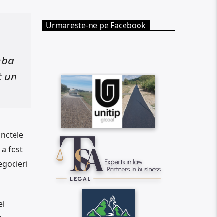
Urmareste-ne pe Facebook
mba
t un
unctele
a fost
egocieri
ei