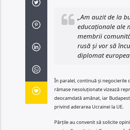
„Am auzit de la bu
educaționale ale m
membrii comunităț
rusă și vor să înc
diplomat european
În paralel, continuă și negocierile 
rămase nesoluționate vizează repr
deocamdată amânat, iar Budapesta 
privind aderarea Ucrainei la UE.
Părțile au convenit să solicite opini