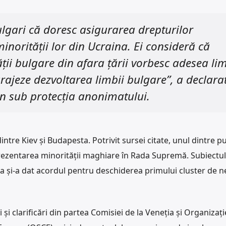
lgari că doresc asigurarea drepturilor
inorității lor din Ucraina. Ei consideră că
ii bulgare din afara țării vorbesc adesea li
urajeze dezvoltarea limbii bulgare”, a declara
 sub protecția anonimatului.
dintre Kiev și Budapesta. Potrivit sursei citate, unul dintre p
ezentarea minorității maghiare în Rada Supremă. Subiectul 
și-a dat acordul pentru deschiderea primului cluster de n
i și clarificări din partea Comisiei de la Veneția și Organizați