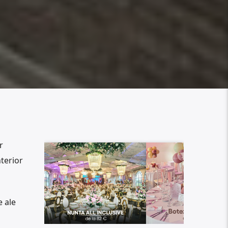
r
terior
e ale