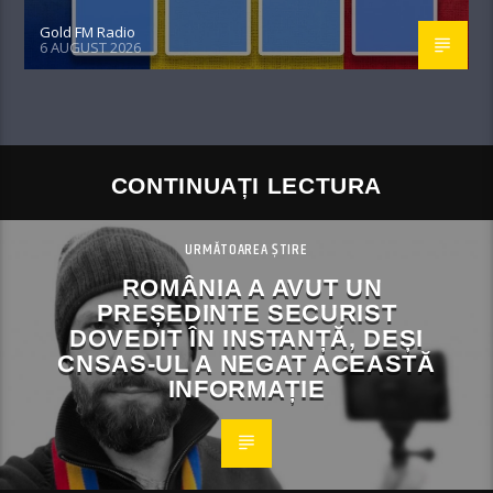
Gold FM Radio
6 AUGUST 2026
CONTINUAȚI LECTURA
URMĂTOAREA ȘTIRE
ROMÂNIA A AVUT UN
PREȘEDINTE SECURIST
DOVEDIT ÎN INSTANȚĂ, DEȘI
CNSAS-UL A NEGAT ACEASTĂ
INFORMAȚIE