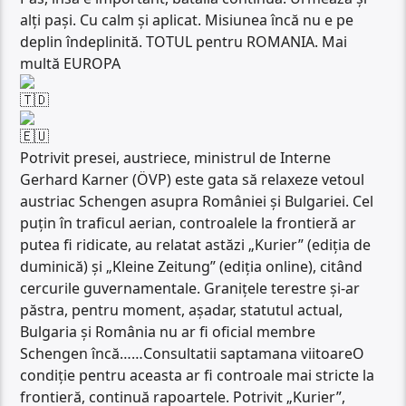
alți pași. Cu calm și aplicat. Misiunea încă nu e pe
deplin îndeplinită. TOTUL pentru ROMANIA. Mai
multă EUROPA
Potrivit presei, austriece, ministrul de Interne
Gerhard Karner (ÖVP) este gata să relaxeze vetoul
austriac Schengen asupra României și Bulgariei. Cel
puțin în traficul aerian, controalele la frontieră ar
putea fi ridicate, au relatat astăzi „Kurier” (ediția de
duminică) și „Kleine Zeitung” (ediția online), citând
cercurile guvernamentale. Granițele terestre și-ar
păstra, pentru moment, așadar, statutul actual,
Bulgaria și România nu ar fi oficial membre
Schengen încă……Consultatii saptamana viitoareO
condiție pentru aceasta ar fi controale mai stricte la
frontieră, continuă rapoartele. Potrivit „Kurier”,