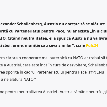
Alexander Schallenberg, Austria nu dorește să se alăture
rită cu Parteneriatul pentru Pace, nu ar exista „în niciu
TO. Citând neutralitatea, el a spus că Austria nu va livr
război, arme, muniție sau ceva similar”, scrie
Puls24
orm cărora o cooperare mai puternică cu NATO ar trebui să f
te a Austriei, care este încă în curs de dezvoltare, Schallenb
ea sporită în cadrul Parteneriatului pentru Pace (PfP) „Nu
a ne alătura NATO.”
ne pentru neutralitatea Austriei . Austria rămâne neutră, „ș