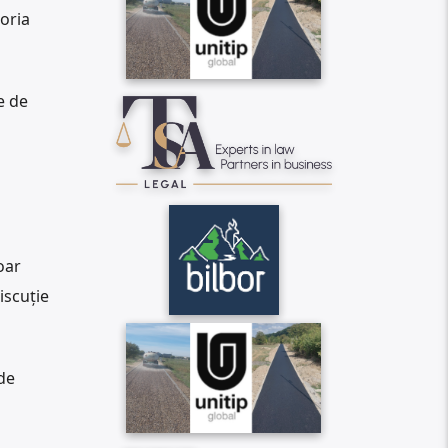
toria
e de
oar
iscuție
 de