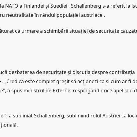
 NATO a Finlandei şi Suediei , Schallenberg s-a referit la is
ntru neutralitate în rândul populaţiei austriece .
ăturat ca urmare a schimbării situației de securitate cauzat
ucă dezbaterea de securitate și discuția despre contribuția
 . „Cred că este complet greșit să acționezi ca și cum ar fi d
țile”, a spus ministrul de Externe, respingând orice apel la o d
e ”, a subliniat Schallenberg, subliniind rolul Austriei ca loc
țională.