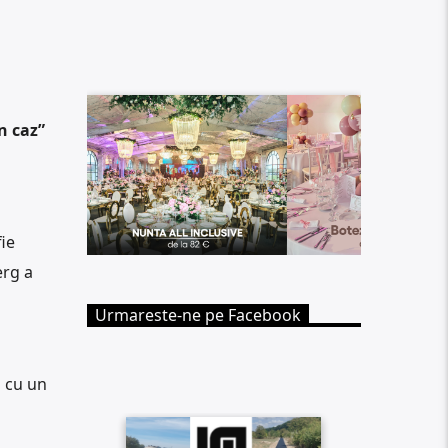
n caz”
a
ie
erg a
Urmareste-ne pe Facebook
i cu un