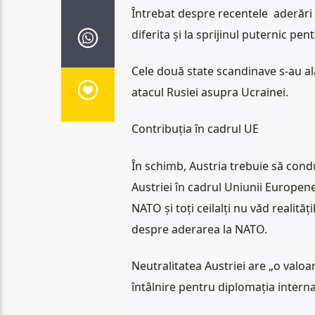
Întrebat despre recentele aderări la
diferita şi la sprijinul puternic pe
Cele două state scandinave s-au al
atacul Rusiei asupra Ucrainei.
Contribuția în cadrul UE
În schimb, Austria trebuie să cond
Austriei în cadrul Uniunii Europene
NATO și toți ceilalți nu văd realită
despre aderarea la NATO.
Neutralitatea Austriei are „o valoar
întâlnire pentru diplomația interna