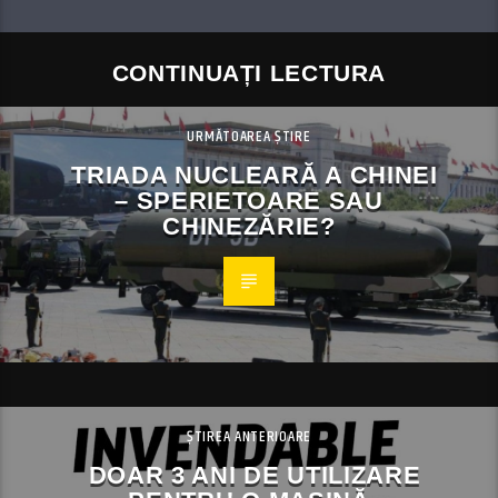
CONTINUAȚI LECTURA
URMĂTOAREA ȘTIRE
TRIADA NUCLEARĂ A CHINEI
– SPERIETOARE SAU
CHINEZĂRIE?
ȘTIREA ANTERIOARE
DOAR 3 ANI DE UTILIZARE