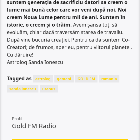
suntem generația de sacrificiu datori sa creem o
lume mai bună celor care vor veni după noi. Noi
creem Noua Lume pentru mii de ani. Suntem în
istorie, o creem și o trăim.
Avem șansa toți să
evoluăm, chiar dacă traversăm starea de travaliu.
După vine bucuria creației. Pentru ca da suntem Co-
Creatori; de frumos, sper eu, pentru viitorul planetei.
Cu dăruire!
Astrolog Sanda Ionescu
Tagged as
astrolog
gemeni
GOLD FM
romania
sanda ionescu
uranus
Profil
Gold FM Radio