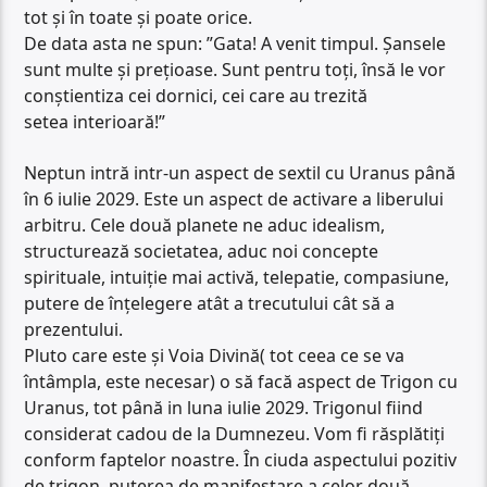
tot și în toate și poate orice.
De data asta ne spun: ”Gata! A venit timpul. Șansele
sunt multe și prețioase. Sunt pentru toți, însă le vor
conștientiza cei dornici, cei care au trezită
setea interioară!”
Neptun intră intr-un aspect de sextil cu Uranus până
în 6 iulie 2029. Este un aspect de activare a liberului
arbitru. Cele două planete ne aduc idealism,
structurează societatea, aduc noi concepte
spirituale, intuiție mai activă, telepatie, compasiune,
putere de înțelegere atât a trecutului cât să a
prezentului.
Pluto care este și Voia Divină( tot ceea ce se va
întâmpla, este necesar) o să facă aspect de Trigon cu
Uranus, tot până in luna iulie 2029. Trigonul fiind
considerat cadou de la Dumnezeu. Vom fi răsplătiți
conform faptelor noastre. În ciuda aspectului pozitiv
de trigon, puterea de manifestare a celor două