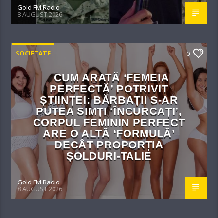
Gold FM Radio
8 AUGUST 2026
SOCIETATE
0
CUM ARATĂ ‘FEMEIA
PERFECTĂ’ POTRIVIT
ȘTIINȚEI: BĂRBAȚII S-AR
PUTEA SIMȚI ‘ÎNCURCAȚI’,
CORPUL FEMININ PERFECT
ARE O ALTĂ ‘FORMULĂ’
DECÂT PROPORȚIA
ȘOLDURI-TALIE
Gold FM Radio
8 AUGUST 2026