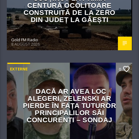
CENTURĂ OCOLITOARE
CONSTRUITĂ DE LA ZERO
DIN JUDEȚ LA GĂEȘTI
Gold FM Radio
8 AUGUST 2026
EXTERNE
0
DACĂ AR AVEA LOC
ALEGERI, ZELENSKI AR
PIERDE ÎN FAȚA TUTUROR
PRINCIPALILOR SĂI
CONCURENȚI – SONDAJ