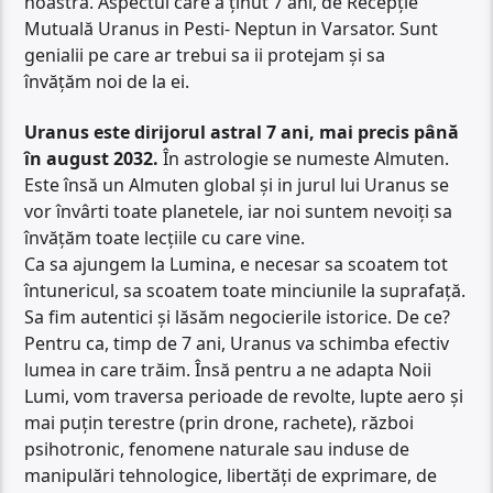
noastră. Aspectul care a ținut 7 ani, de Recepție
Mutuală Uranus in Pesti- Neptun in Varsator. Sunt
genialii pe care ar trebui sa ii protejam și sa
învățăm noi de la ei.
Uranus este dirijorul astral 7 ani, mai precis până
în august 2032.
În astrologie se numeste Almuten.
Este însă un Almuten global și in jurul lui Uranus se
vor învârti toate planetele, iar noi suntem nevoiți sa
învățăm toate lecțiile cu care vine.
Ca sa ajungem la Lumina, e necesar sa scoatem tot
întunericul, sa scoatem toate minciunile la suprafață.
Sa fim autentici și lăsăm negocierile istorice. De ce?
Pentru ca, timp de 7 ani, Uranus va schimba efectiv
lumea in care trăim. Însă pentru a ne adapta Noii
Lumi, vom traversa perioade de revolte, lupte aero și
mai puțin terestre (prin drone, rachete), război
psihotronic, fenomene naturale sau induse de
manipulări tehnologice, libertăți de exprimare, de