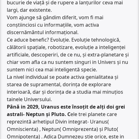
bucurie de viață și de rupere a lanțurilor ceva mai
largi, dar existente.
Vom ajunge să gândim diferit, vom fi mai
conștiinciosi cu informațiile, vom activa
discernământul informațional.
Ce aduce benefic? Evoluție. Evoluție tehnologică,
călătorii spațiale, robotizare, evoluție a inteligenței
artificiale, descoperiri, de ce nu, și extra-planetare și
chiar vom afla ca nu suntem singuri in Univers și nu
suntem nici cea mai inteligentă specie.
La nivel individual se poate activa genialitatea și
starea de supramental, dorința de explorare
interioară, dar și dorința de a studia mai minuțios
tainele Universului.
Până in 2029, Uranus este însoțit de alți doi grei
astrali- Neptun și Pluto. C
ele trei planete care
reprezintă arhetipul Divin integrat- Uranus(
Omniscienta) , Neptun( Omniprezenta) și Pluto(
Omnipotenta) . Adica Dumnezeu știe orice, este in