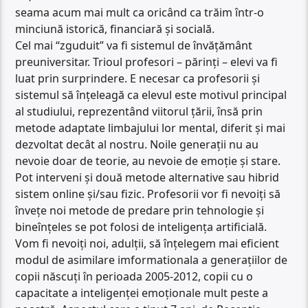
seama acum mai mult ca oricând ca trăim într-o
minciună istorică, financiară și socială.
Cel mai “zguduit” va fi sistemul de învățământ
preuniversitar. Trioul profesori – părinți – elevi va fi
luat prin surprindere. E necesar ca profesorii și
sistemul să înțeleagă ca elevul este motivul principal
al studiului, reprezentând viitorul țării, însă prin
metode adaptate limbajului lor mental, diferit și mai
dezvoltat decât al nostru. Noile generații nu au
nevoie doar de teorie, au nevoie de emoție și stare.
Pot interveni și două metode alternative sau hibrid
sistem online și/sau fizic. Profesorii vor fi nevoiți să
învețe noi metode de predare prin tehnologie și
bineînțeles se pot folosi de inteligența artificială.
Vom fi nevoiți noi, adulții, să înțelegem mai eficient
modul de asimilare imformationala a generațiilor de
copii născuți în perioada 2005-2012, copii cu o
capacitate a inteligenței emoționale mult peste a