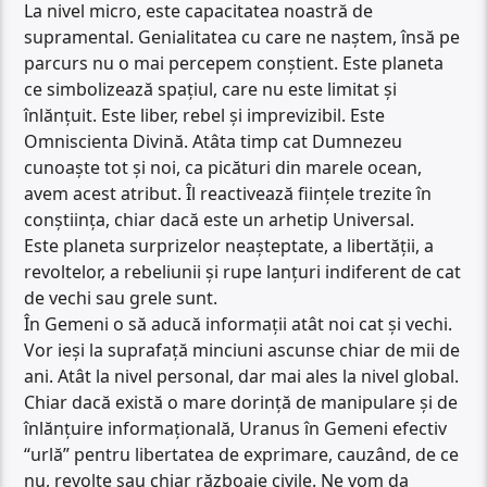
La nivel micro, este capacitatea noastră de
supramental. Genialitatea cu care ne naștem, însă pe
parcurs nu o mai percepem conștient. Este planeta
ce simbolizează spațiul, care nu este limitat și
înlănțuit. Este liber, rebel și imprevizibil. Este
Omniscienta Divină. Atâta timp cat Dumnezeu
cunoaște tot și noi, ca picături din marele ocean,
avem acest atribut. Îl reactivează ființele trezite în
conștiința, chiar dacă este un arhetip Universal.
Este planeta surprizelor neașteptate, a libertății, a
revoltelor, a rebeliunii și rupe lanțuri indiferent de cat
de vechi sau grele sunt.
În Gemeni o să aducă informații atât noi cat și vechi.
Vor ieși la suprafață minciuni ascunse chiar de mii de
ani. Atât la nivel personal, dar mai ales la nivel global.
Chiar dacă există o mare dorință de manipulare și de
înlănțuire informațională, Uranus în Gemeni efectiv
“urlă” pentru libertatea de exprimare, cauzând, de ce
nu, revolte sau chiar războaie civile. Ne vom da