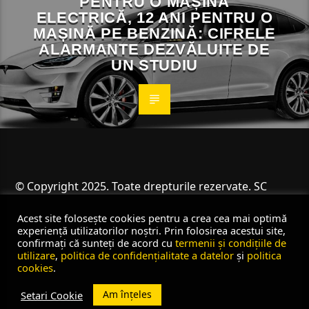
PENTRU O MAȘINĂ
ELECTRICĂ, 12 ANI PENTRU O
MAȘINĂ PE BENZINĂ: CIFRELE
ALARMANTE DEZVĂLUITE DE
UN STUDIU
© Copyright 2025. Toate drepturile rezervate. SC
Angus Resources SRL
Acest site folosește cookies pentru a crea cea mai optimă
experiență utilizatorilor noștri. Prin folosirea acestui site,
confirmați că sunteți de acord cu
termenii și condițiile de
utilizare
,
politica de confidențialitate a datelor
și
politica
cookies
.
Am înțeles
Setari Cookie