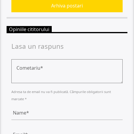
Arhiva postari
Opiniile cititorului
Lasa un raspuns
Adresa ta de email nu va fi publicată. Câmpurile obligatorii sunt
marcate *