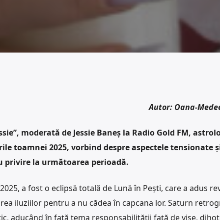
Autor: Oana-Mede
sie”, moderată de Jessie Baneș la Radio Gold FM, astrol
ile toamnei 2025, vorbind despre aspectele tensionate ș
u privire la următoarea perioadă.
25, a fost o eclipsă totală de Lună în Pești, care a adus reve
rea iluziilor pentru a nu cădea în capcana lor. Saturn retrog
ritic, aducând în față tema responsabilității față de vise, dih