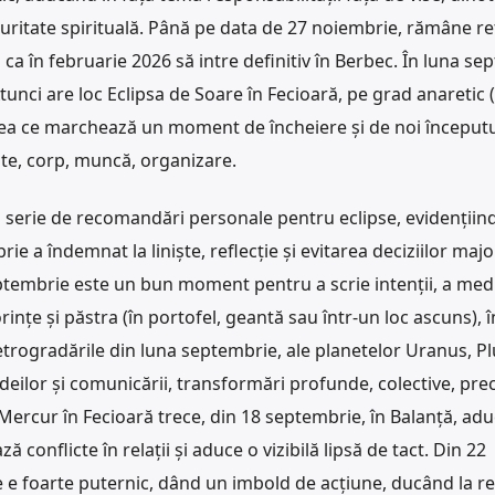
maturitate spirituală. Până pe data de 27 noiembrie, rămâne r
ca în februarie 2026 să intre definitiv în Berbec. În luna se
Atunci are loc Eclipsa de Soare în Fecioară, pe grad anaretic (
ceea ce marchează un moment de încheiere și de noi începutu
te, corp, muncă, organizare.
o serie de recomandări personale pentru eclipse, evidențiind
e a îndemnat la liniște, reflecție și evitarea deciziilor majo
ptembrie este un bun moment pentru a scrie intenții, a medi
ințe și păstra (în portofel, geantă sau într-un loc ascuns), î
Retrogradările din luna septembrie, ale planetelor Uranus, Pl
eilor și comunicării, transformări profunde, colective, pre
r. Mercur în Fecioară trece, din 18 septembrie, în Balanță, ad
conflicte în relații și aduce o vizibilă lipsă de tact. Din 22
 e foarte puternic, dând un imbold de acțiune, ducând la r