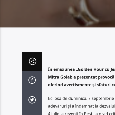
În emisiunea „Golden Hour cu Jes
Mitra Golab a prezentat provocăr
oferind avertismente și sfaturi c
Eclipsa de duminică, 7 septembrie 20
adevăruri și a îndemnat la dezvălui
4 iulie, a revenit în Pești la grad c