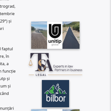
etrograd,
ptembrie
29°) și
ri
 faptul
re, în
ta, a
n funcție
utp și
cum și
ucând
enunțări