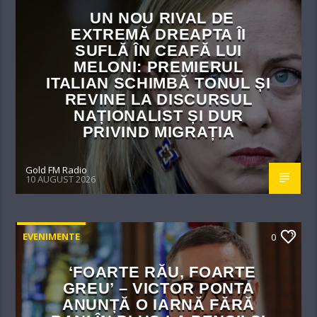
UN NOU RIVAL DE
EXTREMĂ DREAPTA ÎI
SUFLĂ ÎN CEAFĂ LUI
MELONI: PREMIERUL
ITALIAN SCHIMBĂ TONUL ȘI
REVINE LA DISCURSUL
NAȚIONALIST ȘI DUR
PRIVIND MIGRAȚIA
Gold FM Radio
10 AUGUST 2026
EVENIMENTE
0
‘FOARTE RĂU, FOARTE
GREU’ – VICTOR PONTA
ANUNȚĂ O IARNĂ FĂRĂ