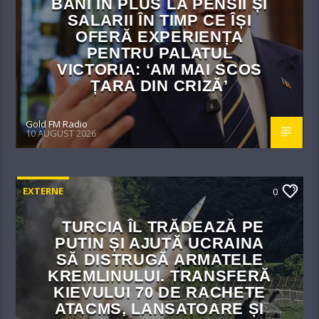
BANI ÎN PLUS LA PENSII ȘI
SALARII ÎN TIMP CE ÎȘI
OFERĂ EXPERIENȚA
PENTRU PALATUL
VICTORIA: ‘AM MAI SCOS
ȚARA DIN CRIZĂ’
Gold FM Radio
10 AUGUST 2026
EXTERNE
0
TURCIA ÎL TRĂDEAZĂ PE
PUTIN ȘI AJUTĂ UCRAINA
SĂ DISTRUGĂ ARMATELE
KREMLINULUI. TRANSFERĂ
KIEVULUI 70 DE RACHETE
ATACMS, LANSATOARE ȘI