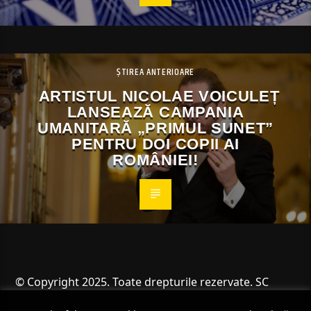
ȘTIREA ANTERIOARE
ARTISTUL NICOLAE VOICULEȚ
LANSEAZĂ CAMPANIA
UMANITARĂ „PRIMUL SUNET”
PENTRU DOI COPII AI
ROMÂNIEI!
© Copyright 2025. Toate drepturile rezervate. SC
Angus Resources SRL