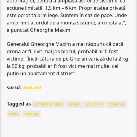
autorităților, pentru a amplasa astfel de sisteme, cu
acțiune limitată, 1.5 km – 6 km. Proprietatea privată
este ocrotită prin lege. Suntem în caz de pace. Unde
am primit acordul de a monta sisteme, am instalat”,
a punctat Gheorghe Maxim.
Generalul Gheorghe Maxim a mai răspuns că dacă
drona ar fi lovit mai jos blocul, probabil ar fi fost
victime: ”Încărcătura de pe Gheran variază de la 2 kg
la 50 kg, probabil ar fi fost victime mai multe, cel
puțin un apartament distrus”.
sursă:
ziua.md
Tagged as
armata romana
drona
GOLD FM
romania
rusia
ucraina