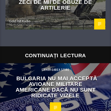
ZECI DE MII DE OBUZE DE
ARTILERIE
Gold FM Radio
10 AUGUST 2026
CONTINUAȚI LECTURA
URMĂTOAREA ȘTIRE
BULGARIA NU MAI ACCEPTĂ
AVIOANE MILITARE
AMERICANE DACĂ NU SUNT
RIDICATE VIZELE