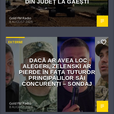
DIN JUDEȚ LA GĂEȘTI
Gold FM Radio
8 AUGUST 2026
EXTERNE
0
DACĂ AR AVEA LOC
ALEGERI, ZELENSKI AR
PIERDE ÎN FAȚA TUTUROR
PRINCIPALILOR SĂI
CONCURENȚI – SONDAJ
Gold FM Radio
8 AUGUST 2026