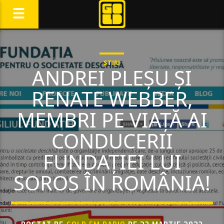
STIRI
ANDREI PLEȘU ȘI
RENATE WEBBER,
MEMBRI PE VIAȚĂ AI
CONDUCERII
FUNDAȚIEI LUI
SOROS ÎN ROMÂNIA!