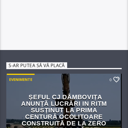
S-AR PUTEA SĂ VĂ PLACĂ
EVENIMENTE
0
ȘEFUL CJ DÂMBOVIȚA
ANUNȚĂ LUCRĂRI IN RITM
SUSȚINUT LA PRIMA
CENTURĂ OCOLITOARE
CONSTRUITĂ DE LA ZERO