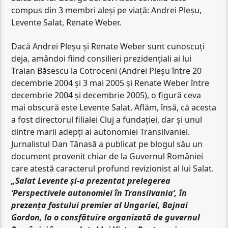
compus din 3 membri aleși pe viață: Andrei Pleșu,
Levente Salat, Renate Weber.
Dacă Andrei Pleșu și Renate Weber sunt cunoscuți
deja, amândoi fiind consilieri prezidențiali ai lui
Traian Băsescu la Cotroceni (Andrei Pleşu între 20
decembrie 2004 şi 3 mai 2005 şi Renate Weber între
decembrie 2004 şi decembrie 2005), o figură ceva
mai obscură este Levente Salat. Aflăm, însă, că acesta
a fost directorul filialei Cluj a fundației, dar și unul
dintre marii adepți ai autonomiei Transilvaniei.
Jurnalistul Dan Tănasă a publicat pe blogul său un
document provenit chiar de la Guvernul României
care atestă caracterul profund revizionist al lui Salat.
„Salat Levente şi-a prezentat prelegerea
‘Perspectivele autonomiei în Transilvania’, în
prezența fostului premier al Ungariei, Bajnai
Gordon, la o consfătuire organizată de guvernul