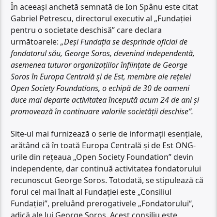
În aceeași anchetă semnată de Ion Spânu este citat
Gabriel Petrescu, directorul executiv al „Fundației
pentru o societate deschisă” care declara
următoarele:
„Deși Fundația se desprinde oficial de
fondatorul său, George Soros, devenind independentă,
asemenea tuturor organizațiilor înființate de George
Soros în Europa Centrală și de Est, membre ale rețelei
Open Society Foundations, o echipă de 30 de oameni
duce mai departe activitatea începută acum 24 de ani și
promovează în continuare valorile societății deschise”.
Site-ul mai furnizează o serie de informații esențiale,
arătând că în toată Europa Centrală și de Est ONG-
urile din rețeaua „Open Society Foundation” devin
independente, dar continuă activitatea fondatorului
recunoscut George Soros. Totodată, se stipulează că
forul cel mai înalt al Fundației este „Consiliul
Fundației”, preluând prerogativele „Fondatorului“,
adică ale lui George Soros. Acest consiliu este