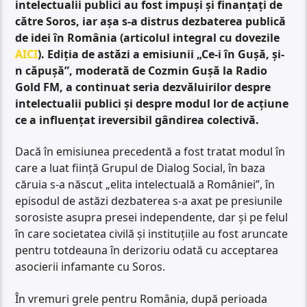
intelectualii publici au fost impuși și finanțați de
către Soros, iar așa s-a distrus dezbaterea publică
de idei în România (articolul integral cu dovezile
AICI
). Ediția de astăzi a emisiunii „Ce-i în Gușă, și-
n căpușă”, moderată de Cozmin Gușă la Radio
Gold FM, a continuat seria dezvăluirilor despre
intelectualii publici și despre modul lor de acțiune
ce a influențat ireversibil gândirea colectivă.
Dacă în emisiunea precedentă a fost tratat modul în
care a luat ființă Grupul de Dialog Social, în baza
căruia s-a născut „elita intelectuală a României”, în
episodul de astăzi dezbaterea s-a axat pe presiunile
sorosiste asupra presei independente, dar și pe felul
în care societatea civilă și instituțiile au fost aruncate
pentru totdeauna în derizoriu odată cu acceptarea
asocierii infamante cu Soros.
În vremuri grele pentru România, după perioada