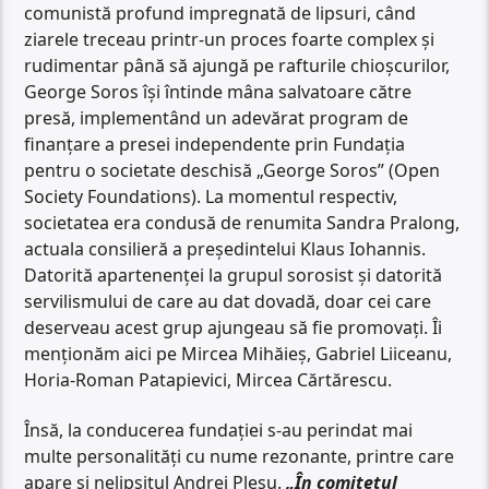
comunistă profund impregnată de lipsuri, când
ziarele treceau printr-un proces foarte complex și
rudimentar până să ajungă pe rafturile chioșcurilor,
George Soros își întinde mâna salvatoare către
presă, implementând un adevărat program de
finanțare a presei independente prin Fundația
pentru o societate deschisă „George Soros” (Open
Society Foundations). La momentul respectiv,
societatea era condusă de renumita Sandra Pralong,
actuala consilieră a președintelui Klaus Iohannis.
Datorită apartenenței la grupul sorosist și datorită
servilismului de care au dat dovadă, doar cei care
deserveau acest grup ajungeau să fie promovați. Îi
menționăm aici pe Mircea Mihăieș, Gabriel Liiceanu,
Horia-Roman Patapievici, Mircea Cărtărescu.
Însă, la conducerea fundației s-au perindat mai
multe personalități cu nume rezonante, printre care
apare și nelipsitul Andrei Pleșu.
„În comitetul