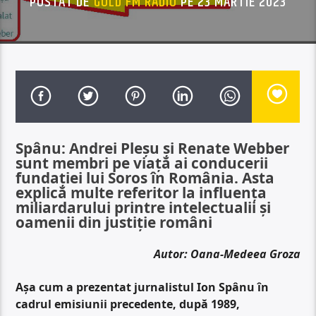
POSTAT DE
GOLD FM RADIO
PE 23 MARTIE 2023
Spânu: Andrei Pleșu și Renate Webber
sunt membri pe viață ai conducerii
fundației lui Soros în România. Asta
explică multe referitor la influența
miliardarului printre intelectualii și
oamenii din justiție români
Autor: Oana-Medeea Groza
Așa cum a prezentat jurnalistul Ion Spânu în
cadrul emisiunii precedente, după 1989,