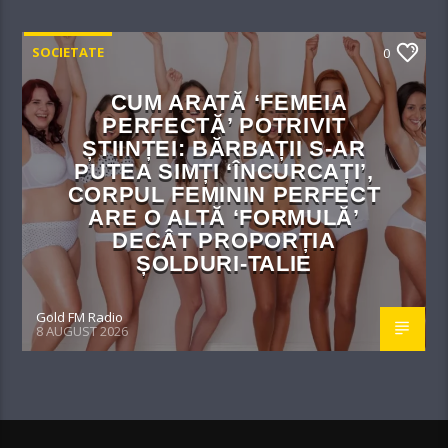
SOCIETATE
0
CUM ARATĂ ‘FEMEIA
PERFECTĂ’ POTRIVIT
ȘTIINȚEI: BĂRBAȚII S-AR
PUTEA SIMȚI ‘ÎNCURCAȚI’,
CORPUL FEMININ PERFECT
ARE O ALTĂ ‘FORMULĂ’
DECÂT PROPORȚIA
ȘOLDURI-TALIE
Gold FM Radio
8 AUGUST 2026