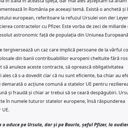
la în Italia în această speță, dar mai ales așteptăm să aflăm 
rumentează în România pe aceeași temă. Există o anchetă și l
tului european, referitoare la refuzul Ursulei von der Leye
ocierea contractelor cu Pfizer. Este vorba de zeci de miliarde
solut astronomic față de populația din Uniunea Europeană
se tergiversează un caz care implică persoane de la vârful c
losale din banii contribuabililor europeni cheltuite fără ro
t să anuleze aceste contracte, să oprească obligativitatea
i ales că s-a dovedit clar că nu sunt eficiente, ba chiar au ef
i demarată o acțiune comună a statelor UE pentru reziliere
nă și fraudă și chiar ar trebui să se ceară despăgubiri. Urs
te în numele tuturor statelor europene, însă răspunderea
r UE.
 o aduce pe Ursula, dar și pe Bourla, șeful Pfizer, la audier