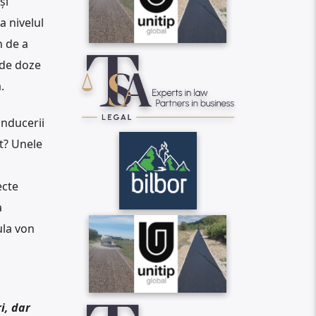
și
a nivelul
n de a
 de doze
.
onducerii
st? Unele
ecte
a
ula von
i, dar