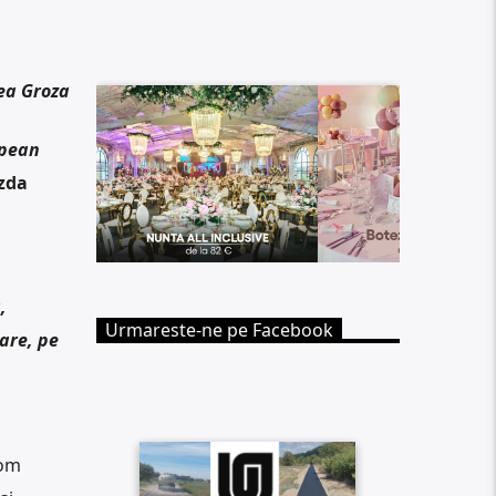
ea Groza
opean
zda
,
Urmareste-ne pe Facebook
are, pe
Vom