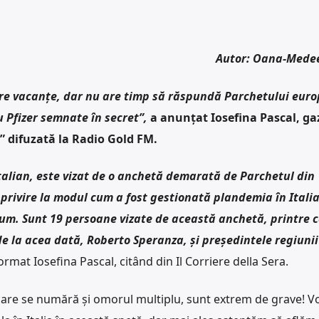
Autor: Oana-Mede
tre vacanțe, dar nu are timp să răspundă Parchetului eur
 Pfizer semnate în secret”,
a anunțat
Iosefina Pascal, ga
” difuzată la Radio Gold FM.
talian, este vizat de o anchetă demarată de Parchetul din
privire la modul cum a fost gestionată plandemia în Italia
cum. Sunt 19 persoane vizate de această anchetă, printre c
de la acea dată, Roberto Speranza, și preşedintele regiunii
format Iosefina Pascal, citând din Il Corriere della Sera.
e care se numără și omorul multiplu, sunt extrem de grave! 