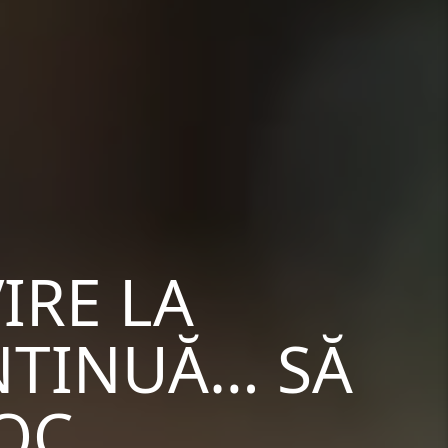
IRE LA
NTINUĂ… SĂ
LOC