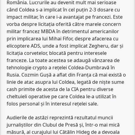
România. Lucrurile au devenit mult mai serioase
când Coldea s-a implicat în cel puțin 2-3 dosare cu
impact militar, în care i-a avantajat pe francezi. Este
vorba despre licitația oferită către marele concern
militar francez MBDA în detrimentul americanilor
prin implicarea lui Mihai Fifor, despre afacerea cu
elicoptere ADS, unde a fost implicat Zegheru, dar și
licitația corvetelor, blocată pentru interesele
franceze. La toate acestea se adaugă vânzarea de
tehnologie crypto a rețelei Coldea-Dumbravă în
Rusia. Cozmin Gușă a aflat din Franța că mai există o
linie de atac asupra lui Coldea, legată de niște sume
cash primite de acesta de la CIA pentru diverse
cheltuieli operative pe care Coldea le-a utilizat în
folos personal și în interesul rețelei sale.
Audierile de astăzi reprezintă rezultatul muncii
jurnaliștilor din Clubul de Presă și, într-o mai mică
măsură, al curajului lui Cătălin Hideg de a devoala