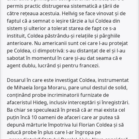
permis practic distrugerea sistematică a țării de
către rețeaua acestuia. Hellvig se face vinovat și de
faptul că a semnat o ieșire târzie a lui Coldea din
sistem și ulterior a tolerat starea de fapt ce s-a
instituit, Coldea păstrându-și relațiile și pârghiile
anterioare. Nu americanii sunt cei care l-au protejat
pe Coldea, ci dimpotrivă: s-au distanțat de el și l-au
sabotat în momentul în care și-au dat seama că e
agent dublu, lucrând și pentru francezi.
Dosarul în care este investigat Coldea, instrumentat
de Mihaela Iorga Moraru, pare unul destul de solid,
conținând probe incriminatorii furnizate de
afaceristul Hideg, inclusiv interceptări și înregistrări.
Ba chiar se speculează în presă că ar mai exista cel
puțin încă 10 oameni de afaceri care ar putea să
depună mărturie împotriva lui Florian Coldea și să
aducă probe în plus care l-ar îngropa pe