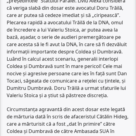
„președintele” Statului Paralel. Liviu Alexa consideră
că veriga slabă din dosar este avocatul Doru Trăilă,
care ar putea să cedeze imediat și să „ciripească”.
Plecarea rapidă a avocatului Trăilă de la DNA, omul
de încredere a lui Valeriu Stoica, ar putea avea la
bază, așadar, o serie de audieri premergătoare pe
care acesta să le fi avut la DNA, în care să fi dezvăluit
informații importante despre Coldea și Dumbravă.
Luând în calcul acest scenariu, generalii interlopi
Coldea și Dumbravă sunt în mare pericol! Cele mai
nocive și agresive persoane care ies în față sunt Dan
Tocaci, săgeata de comunicare a rețelei cu țintele, și
Dumitru Dumbravă. Doru Trăilă a urmat sfaturile lui
Valeriu Stoica și a știut să păstreze discreția.
Circumstanța agravantă din acest dosar este legată
de mărturia dată în scris de afaceristul Cătălin Hideg,
care a mărturisit că a fost „dat în primire” către
Coldea și Dumbravă de către Ambasada SUA în