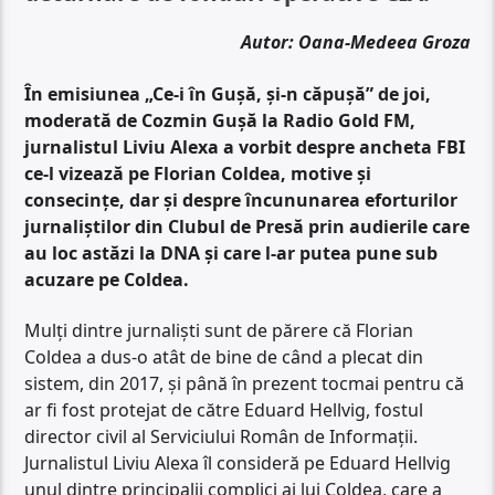
Autor: Oana-Medeea Groza
În emisiunea „Ce-i în Gușă, și-n căpușă” de joi,
moderată de Cozmin Gușă la Radio Gold FM,
jurnalistul Liviu Alexa a vorbit despre ancheta FBI
ce-l vizează pe Florian Coldea, motive și
consecințe, dar și despre încununarea eforturilor
jurnaliștilor din Clubul de Presă prin audierile care
au loc astăzi la DNA și care l-ar putea pune sub
acuzare pe Coldea.
Mulți dintre jurnaliști sunt de părere că Florian
Coldea a dus-o atât de bine de când a plecat din
sistem, din 2017, și până în prezent tocmai pentru că
ar fi fost protejat de către Eduard Hellvig, fostul
director civil al Serviciului Român de Informații.
Jurnalistul Liviu Alexa îl consideră pe Eduard Hellvig
unul dintre principalii complici ai lui Coldea, care a