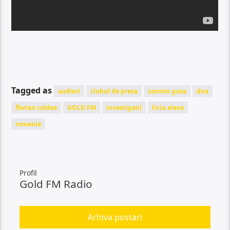
Tagged as
audieri
clubul de presa
cozmin gusa
dna
florian coldea
GOLD FM
investigatii
liviu alexa
romania
Profil
Gold FM Radio
Arhiva postari